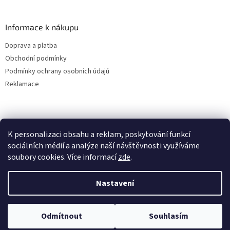
Informace k nákupu
Doprava a platba
Obchodní podmínky
Podmínky ochrany osobních údajů
Reklamace
K personalizaci obsahu a reklam, poskytování funkcí
sociálních médií a analýze naší návštěvnosti využíváme
soubory cookies. Více informací
zde
.
Vytvořil Shoptet
Nastavení
Copyright 2026
ALBAKMEN
. Všechna práva vyhrazena.
Upravit
Odmítnout
Souhlasím
nastavení cookies
UVEDENÉ CENY JSOU PLATNÉ POUZE PRO E-SHOPOVÉ OBJEDNÁVKY