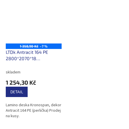
1 358,90 Kč
–7 %
LTDk Antracit 164 PE
2800*2070*18
/216,30Kč/m2 s DPH
skladem
1 254,30 Kč
DETAIL
Lamino deska Kronospan, dekor
Antracit 164 PE (perlička) Prodej
na kusy.