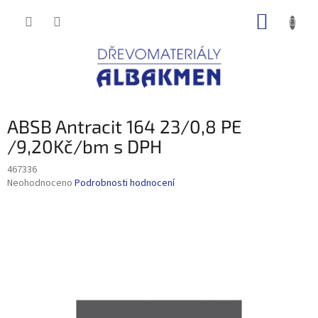
Přejít
NÁKUP
na
obsah
KOŠÍK
ABSB Antracit 164 23/0,8 PE
/9,20Kč/bm s DPH
467336
Průměrné
Neohodnoceno
Podrobnosti hodnocení
hodnocení
produktu
je
0,0
z
5
hvězdiček.