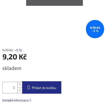
9,70 Kč
–5 %
9,70 Kč
–5 %
9,20 Kč
Měrná
skladem
cena:
Přidat do košíku
Detailní informace