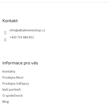
Z
á
p
a
Kontakt
t
info
@
albakmeneshop.cz
í
+420 733 686 852
Informace pro vás
Kontakty
Prodejna Most
Prodejna Odřepsy
Naši partneři
O společnosti
Blog