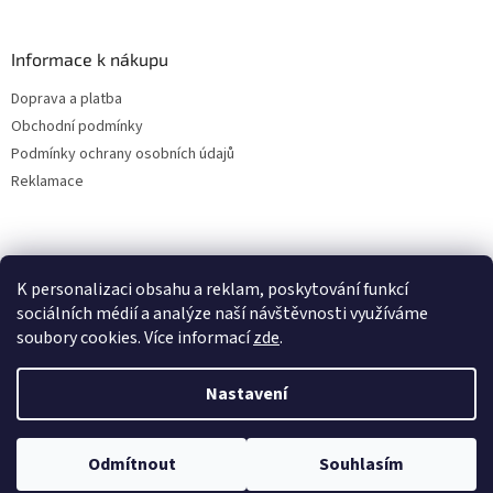
Informace k nákupu
Doprava a platba
Obchodní podmínky
Podmínky ochrany osobních údajů
Reklamace
K personalizaci obsahu a reklam, poskytování funkcí
sociálních médií a analýze naší návštěvnosti využíváme
soubory cookies. Více informací
zde
.
Vytvořil Shoptet
Nastavení
Copyright 2026
ALBAKMEN
. Všechna práva vyhrazena.
Upravit
Odmítnout
Souhlasím
nastavení cookies
UVEDENÉ CENY JSOU PLATNÉ POUZE PRO E-SHOPOVÉ OBJEDNÁVKY