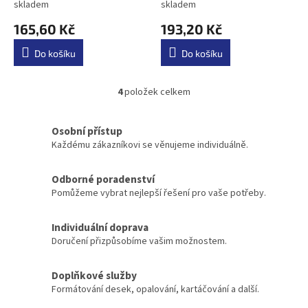
skladem
skladem
165,60 Kč
193,20 Kč
Do košíku
Do košíku
4
položek celkem
O
v
l
Osobní přístup
á
Každému zákazníkovi se věnujeme individuálně.
d
a
c
Odborné poradenství
í
Pomůžeme vybrat nejlepší řešení pro vaše potřeby.
p
r
Individuální doprava
v
k
Doručení přizpůsobíme vašim možnostem.
y
v
Doplňkové služby
ý
Formátování desek, opalování, kartáčování a další.
p
i