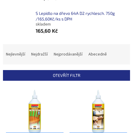
S Lepidlo na dřevo 64A D2 rychlesch. 750g
/165,60Kč/ks s DPH
skladem
165,60 Kč
Ř
a
Nejlevnější
Nejdražší
Nejprodávanější
Abecedně
z
e
n
OTEVŘÍT FILTR
í
p
V
r
ý
o
p
d
i
u
s
k
p
t
r
ů