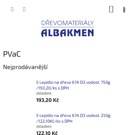
Přejít
NÁKUP
na
obsah
KOŠÍK
PVaC
Nejprodávanější
S Lepidlo na dřevo 67A D3 vodost. 750g
/193,20/ks s DPH
skladem
193,20 Kč
S Lepidlo na dřevo 67A D3 vodost. 250g
/122,10Kč/ks s DPH
skladem
122,10 Kč