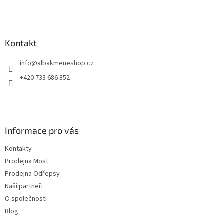
s
Z
u
á
p
a
Kontakt
t
info
@
albakmeneshop.cz
í
+420 733 686 852
Informace pro vás
Kontakty
Prodejna Most
Prodejna Odřepsy
Naši partneři
O společnosti
Blog