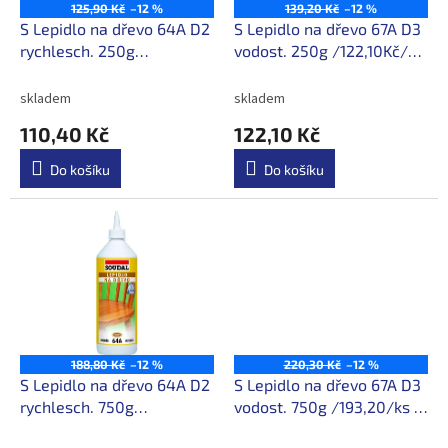
o
125,90 Kč
–12 %
139,20 Kč
–12 %
d
S Lepidlo na dřevo 64A D2
S Lepidlo na dřevo 67A D3
u
rychlesch. 250g
vodost. 250g /122,10Kč/ks
k
/110,40Kč/ks s DPH
s DPH
t
skladem
skladem
ů
110,40 Kč
122,10 Kč
Do košíku
Do košíku
188,80 Kč
–12 %
220,30 Kč
–12 %
S Lepidlo na dřevo 64A D2
S Lepidlo na dřevo 67A D3
rychlesch. 750g
vodost. 750g /193,20/ks s
/165,60Kč/ks s DPH
DPH