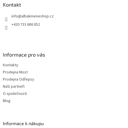
a
Kontakt
t
info
@
albakmeneshop.cz
í
+420 733 686 852
Informace pro vás
Kontakty
Prodejna Most
Prodejna Odřepsy
Naši partneři
O společnosti
Blog
Informace k nákupu