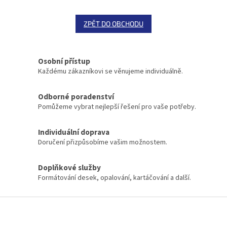
ZPĚT DO OBCHODU
Osobní přístup
Každému zákazníkovi se věnujeme individuálně.
Odborné poradenství
Pomůžeme vybrat nejlepší řešení pro vaše potřeby.
Individuální doprava
Doručení přizpůsobíme vašim možnostem.
Doplňkové služby
Formátování desek, opalování, kartáčování a další.
Z
á
p