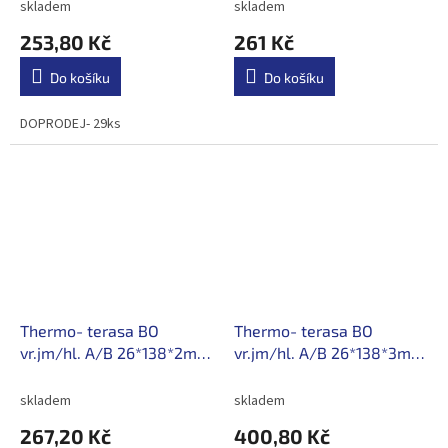
skladem
skladem
253,80 Kč
261 Kč
Do košíku
Do košíku
DOPRODEJ- 29ks
Thermo- terasa BO
Thermo- terasa BO
vr.jm/hl. A/B 26*138*2m
vr.jm/hl. A/B 26*138*3m
/133,60Kč/m s DPH
/133,60Kč/m s DPH
skladem
skladem
267,20 Kč
400,80 Kč