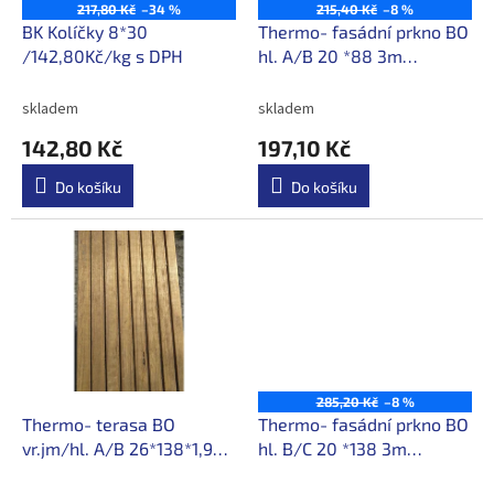
o
217,80 Kč
–34 %
215,40 Kč
–8 %
d
BK Kolíčky 8*30
Thermo- fasádní prkno BO
u
/142,80Kč/kg s DPH
hl. A/B 20 *88 3m
k
/65,70Kč/m s DPH
t
skladem
skladem
ů
142,80 Kč
197,10 Kč
Do košíku
Do košíku
285,20 Kč
–8 %
Thermo- terasa BO
Thermo- fasádní prkno BO
vr.jm/hl. A/B 26*138*1,9m
hl. B/C 20 *138 3m
/133,60Kč/m s DPH
/87Kč/m s DPH