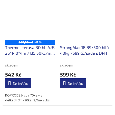
592,60 Kč
–8 %
Thermo- terasa BO hl. A/B
StrongMax 18 89/500 bílá
26*140*4m /135,50Kč/m s
40kg /599Kč/sada s DPH
DPH
skladem
skladem
542 Kč
599 Kč
Do košíku
Do košíku
DOPRODEJ- cca 70ks + v
délkách 3m- 30ks, 3,9m- 20ks