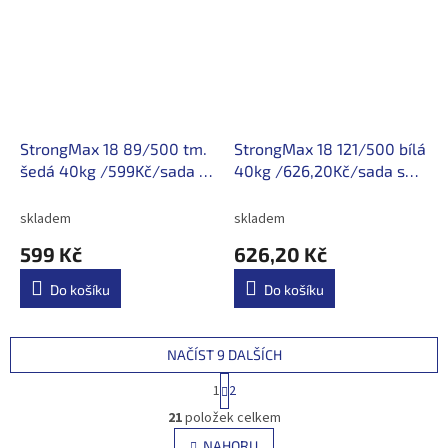
StrongMax 18 89/500 tm.
StrongMax 18 121/500 bílá
šedá 40kg /599Kč/sada s
40kg /626,20Kč/sada s
DPH
DPH
skladem
skladem
599 Kč
626,20 Kč
Do košíku
Do košíku
NAČÍST 9 DALŠÍCH
S
1
2
t
O
r
21
položek celkem
v
á
l
NAHORU