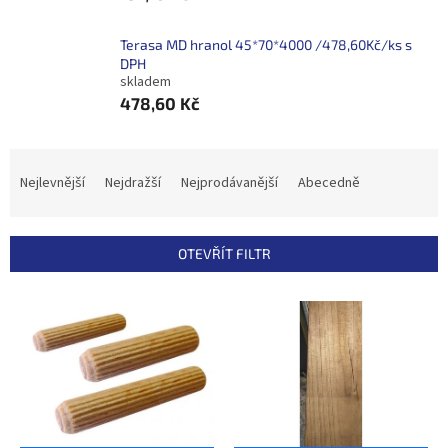
Terasa MD hranol 45*70*4000 /478,60Kč/ks s
DPH
skladem
478,60 Kč
Ř
a
Nejlevnější
Nejdražší
Nejprodávanější
Abecedně
z
e
n
OTEVŘÍT FILTR
í
p
V
r
ý
o
p
d
i
u
s
k
p
t
r
ů