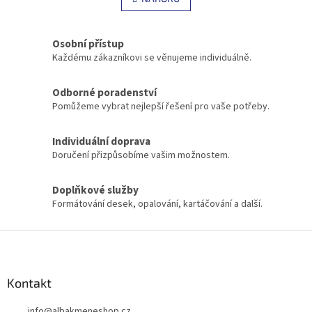
n
á
k
d
o
v
a
Osobní přístup
á
c
Každému zákazníkovi se věnujeme individuálně.
n
í
í
p
r
Odborné poradenství
v
Pomůžeme vybrat nejlepší řešení pro vaše potřeby.
k
y
Individuální doprava
v
Doručení přizpůsobíme vašim možnostem.
ý
p
i
Doplňkové služby
s
Formátování desek, opalování, kartáčování a další.
u
Z
á
p
a
Kontakt
t
info
@
albakmeneshop.cz