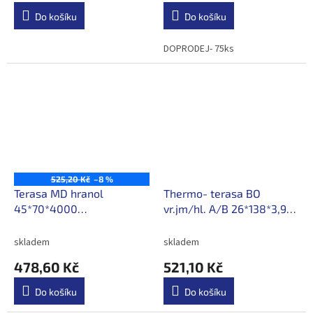
Do košíku
Do košíku
DOPRODEJ- 75ks
525,20 Kč
–8 %
Terasa MD hranol
Thermo- terasa BO
45*70*4000
vr.jm/hl. A/B 26*138*3,9m
/478,60Kč/ks s DPH
/133,60Kč/m s DPH
skladem
skladem
478,60 Kč
521,10 Kč
Do košíku
Do košíku