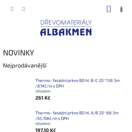
Přejít
NÁKUP
na
obsah
KOŠÍK
NOVINKY
Nejprodávanější
Thermo- fasádní prkno BO hl. B/C 20 *138 3m
/87Kč/m s DPH
skladem
261 Kč
Thermo- fasádní prkno BO hl. A/B 20 *88 3m
/65,70Kč/m s DPH
skladem
197,10 Kč