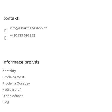
Z
á
p
a
Kontakt
t
info
@
albakmeneshop.cz
í
+420 733 686 852
Informace pro vás
Kontakty
Prodejna Most
Prodejna Odřepsy
Naši partneři
O společnosti
Blog