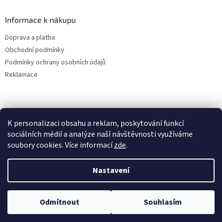
Informace k nákupu
Doprava a platba
Obchodní podmínky
Podmínky ochrany osobních údajů
Reklamace
K personalizaci obsahu a reklam, poskytování funkcí
sociálních médií a analýze naší návštěvnosti využíváme
soubory cookies. Více informací
zde
.
Vytvořil Shoptet
Nastavení
Copyright 2026
ALBAKMEN
. Všechna práva vyhrazena.
Upravit
Odmítnout
Souhlasím
nastavení cookies
UVEDENÉ CENY JSOU PLATNÉ POUZE PRO E-SHOPOVÉ OBJEDNÁVKY