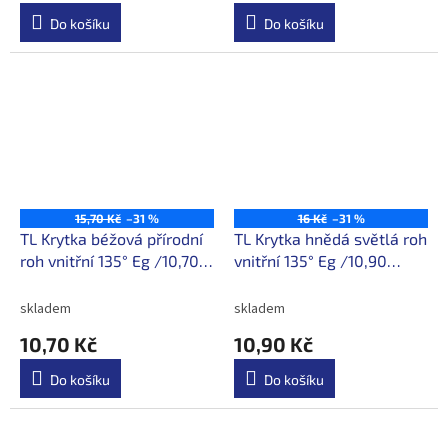
Do košíku
Do košíku
15,70 Kč
–31 %
16 Kč
–31 %
TL Krytka béžová přírodní
TL Krytka hnědá světlá roh
roh vnitřní 135° Eg /10,70
vnitřní 135° Eg /10,90
Kč/ ks s DPH
Kč/ks s DPH
skladem
skladem
10,70 Kč
10,90 Kč
Do košíku
Do košíku