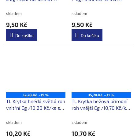
skladem
skladem
9,50 Kč
9,50 Kč
Do košíku
Do košíku
12,70 Kč
–19 %
15,70 Kč
–31 %
TL Krytka hnědá světlá roh
TL Krytka béžová přírodní
vnitřní Eg /10,20 Kč/ks s
roh vnější Eg /10,70 Kč/ks
DPH
s DPH
skladem
skladem
10,20 Kč
10,70 Kč