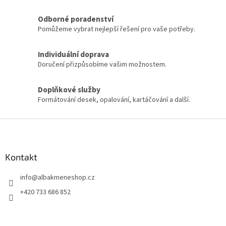
í
p
r
Odborné poradenství
v
Pomůžeme vybrat nejlepší řešení pro vaše potřeby.
k
y
Individuální doprava
v
Doručení přizpůsobíme vašim možnostem.
ý
p
i
Doplňkové služby
s
Formátování desek, opalování, kartáčování a další.
u
Z
á
p
a
Kontakt
t
info
@
albakmeneshop.cz
í
+420 733 686 852