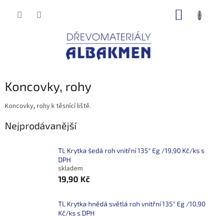
Přejít
NÁKUP
na
obsah
KOŠÍK
Koncovky, rohy
Koncovky, rohy k těsnící liště.
Nejprodávanější
TL Krytka šedá roh vnitřní 135° Eg /19,90 Kč/ks s
DPH
skladem
19,90 Kč
TL Krytka hnědá světlá roh vnitřní 135° Eg /10,90
Kč/ks s DPH