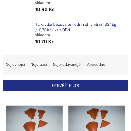
skladem
10,90 Kč
TL Krytka béžová přírodní roh vnitřní 135° Eg
/10,70 Kč/ ks s DPH
skladem
10,70 Kč
Ř
a
Nejlevnější
Nejdražší
Nejprodávanější
Abecedně
z
e
n
OTEVŘÍT FILTR
í
p
V
r
ý
o
p
d
i
u
s
k