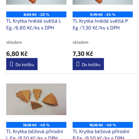
p
t
r
ů
o
8,50 Kč
–20 %
9,70 Kč
–24 %
d
TL Krytka hnědá světlá L
TL Krytka hnědá světlá P
u
Eg /6,80 Kč/ks s DPH
Eg /7,30 Kč/ks s DPH
k
t
skladem
skladem
ů
6,80 Kč
7,30 Kč
Do košíku
Do košíku
16,10 Kč
–40 %
16,10 Kč
–40 %
TL Krytka béžová přírodní
TL Krytka béžová přírodní
L Eg /9,50 Kč/ks s DPH
P Eg /9,50 Kč/ks s DPH