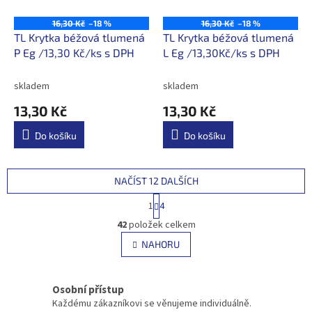
16,30 Kč
–18 %
16,30 Kč
–18 %
TL Krytka béžová tlumená
TL Krytka béžová tlumená
P Eg /13,30 Kč/ks s DPH
L Eg /13,30Kč/ks s DPH
skladem
skladem
13,30 Kč
13,30 Kč
Do košíku
Do košíku
NAČÍST 12 DALŠÍCH
S
1
4
t
O
r
42
položek celkem
v
á
l
NAHORU
n
á
k
d
o
v
a
Osobní přístup
á
c
Každému zákazníkovi se věnujeme individuálně.
n
í