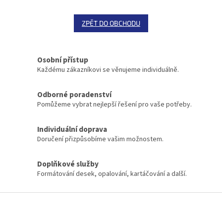
ZPĚT DO OBCHODU
Osobní přístup
Každému zákazníkovi se věnujeme individuálně.
Odborné poradenství
Pomůžeme vybrat nejlepší řešení pro vaše potřeby.
Individuální doprava
Doručení přizpůsobíme vašim možnostem.
Doplňkové služby
Formátování desek, opalování, kartáčování a další.
Z
á
p