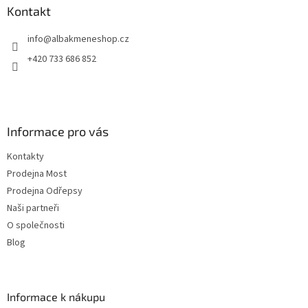
a
Kontakt
t
info
@
albakmeneshop.cz
í
+420 733 686 852
Informace pro vás
Kontakty
Prodejna Most
Prodejna Odřepsy
Naši partneři
O společnosti
Blog
Informace k nákupu