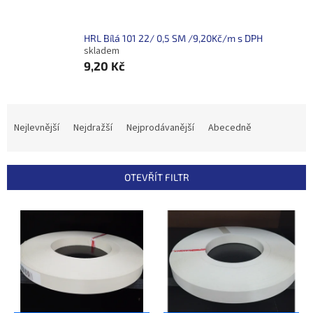
HRL Bílá 101 22/ 0,5 SM /9,20Kč/m s DPH
skladem
9,20 Kč
Ř
a
Nejlevnější
Nejdražší
Nejprodávanější
Abecedně
z
e
n
OTEVŘÍT FILTR
í
p
V
r
ý
o
p
d
i
u
s
k
p
t
r
ů