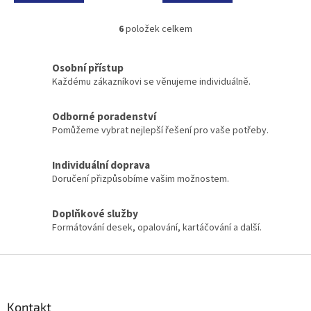
6
položek celkem
O
v
l
Osobní přístup
á
Každému zákazníkovi se věnujeme individuálně.
d
a
c
Odborné poradenství
í
Pomůžeme vybrat nejlepší řešení pro vaše potřeby.
p
r
Individuální doprava
v
k
Doručení přizpůsobíme vašim možnostem.
y
v
Doplňkové služby
ý
Formátování desek, opalování, kartáčování a další.
p
i
s
Z
u
á
p
a
Kontakt