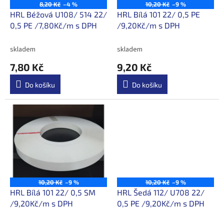
o
8,20 Kč
–4 %
10,20 Kč
–9 %
d
HRL Béžová U108/ 514 22/
HRL Bílá 101 22/ 0,5 PE
u
0,5 PE /7,80Kč/m s DPH
/9,20Kč/m s DPH
k
t
skladem
skladem
ů
7,80 Kč
9,20 Kč
Do košíku
Do košíku
10,20 Kč
–9 %
10,20 Kč
–9 %
HRL Bílá 101 22/ 0,5 SM
HRL Šedá 112/ U708 22/
/9,20Kč/m s DPH
0,5 PE /9,20Kč/m s DPH