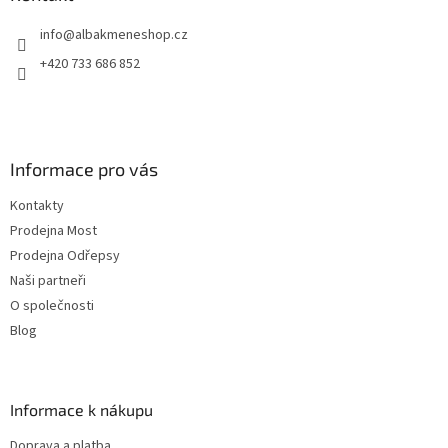
t
info
@
albakmeneshop.cz
í
+420 733 686 852
Informace pro vás
Kontakty
Prodejna Most
Prodejna Odřepsy
Naši partneři
O společnosti
Blog
Informace k nákupu
Doprava a platba