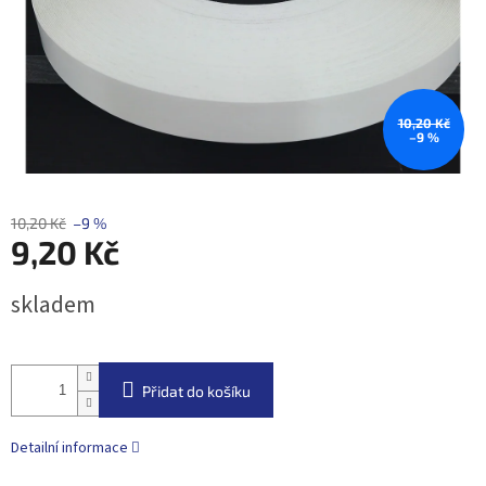
10,20 Kč
–9 %
10,20 Kč
–9 %
9,20 Kč
Měrná
skladem
cena:
Přidat do košíku
Detailní informace