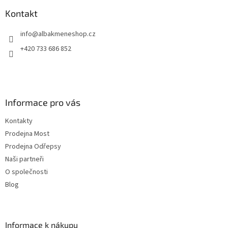
p
a
Kontakt
t
info
@
albakmeneshop.cz
í
+420 733 686 852
Informace pro vás
Kontakty
Prodejna Most
Prodejna Odřepsy
Naši partneři
O společnosti
Blog
Informace k nákupu