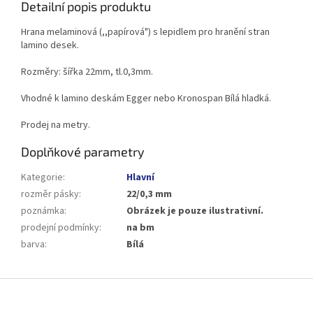
Detailní popis produktu
Hrana melaminová (,,papírová") s lepidlem pro hranění stran
lamino desek.
Rozměry: šířka 22mm, tl.0,3mm.
Vhodné k lamino deskám Egger nebo Kronospan Bílá hladká.
Prodej na metry.
Doplňkové parametry
Kategorie
:
Hlavní
rozměr pásky
:
22/0,3 mm
poznámka
:
Obrázek je pouze ilustrativní.
prodejní podmínky
:
na bm
barva
:
Bílá
Z
á