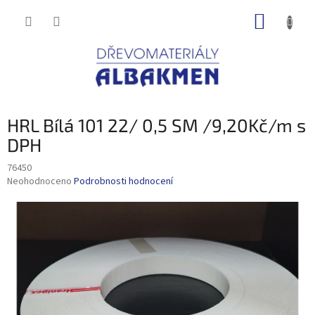
Přejít
NÁKUP
na
obsah
KOŠÍK
HRL Bílá 101 22/ 0,5 SM /9,20Kč/m s
DPH
76450
Průměrné
Neohodnoceno
Podrobnosti hodnocení
hodnocení
produktu
je
0,0
z
5
hvězdiček.