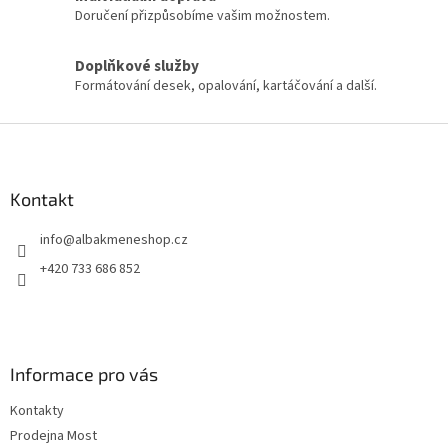
v
Doručení přizpůsobíme vašim možnostem.
ý
p
i
Doplňkové služby
s
Formátování desek, opalování, kartáčování a další.
u
Z
á
p
a
Kontakt
t
info
@
albakmeneshop.cz
í
+420 733 686 852
Informace pro vás
Kontakty
Prodejna Most