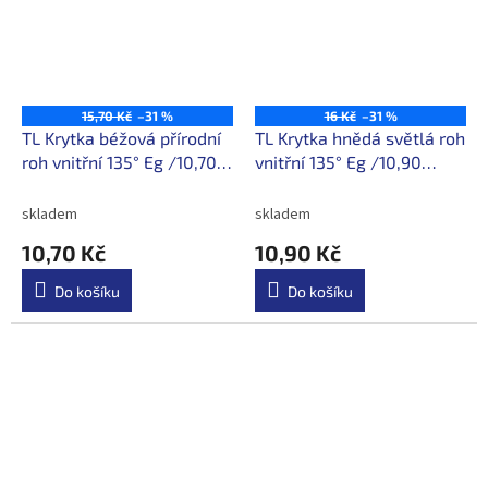
15,70 Kč
–31 %
16 Kč
–31 %
TL Krytka béžová přírodní
TL Krytka hnědá světlá roh
roh vnitřní 135° Eg /10,70
vnitřní 135° Eg /10,90
Kč/ ks s DPH
Kč/ks s DPH
skladem
skladem
10,70 Kč
10,90 Kč
Do košíku
Do košíku