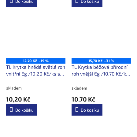
Do košíku
Do košíku
12,70 Kč
–19 %
15,70 Kč
–31 %
TL Krytka hnědá světlá roh
TL Krytka béžová přírodní
vnitřní Eg /10,20 Kč/ks s
roh vnější Eg /10,70 Kč/ks
DPH
s DPH
skladem
skladem
10,20 Kč
10,70 Kč
Do košíku
Do košíku