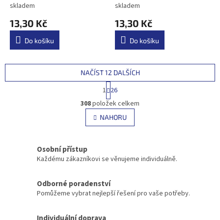
skladem
skladem
13,30 Kč
13,30 Kč
Do košíku
Do košíku
NAČÍST 12 DALŠÍCH
S
1
26
t
O
r
308
položek celkem
v
á
l
NAHORU
n
á
k
d
o
v
a
Osobní přístup
á
c
Každému zákazníkovi se věnujeme individuálně.
n
í
í
p
r
Odborné poradenství
v
Pomůžeme vybrat nejlepší řešení pro vaše potřeby.
k
y
Individuální doprava