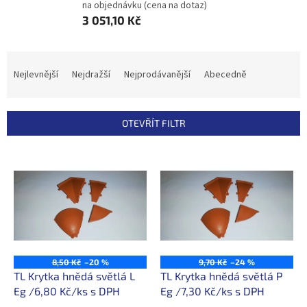
na objednávku (cena na dotaz)
3 051,10 Kč
Ř
a
Nejlevnější
Nejdražší
Nejprodávanější
Abecedně
z
e
n
OTEVŘÍT FILTR
í
p
V
r
ý
o
p
d
i
u
s
k
p
t
r
ů
o
8,50 Kč
–20 %
9,70 Kč
–24 %
d
TL Krytka hnědá světlá L
TL Krytka hnědá světlá P
u
Eg /6,80 Kč/ks s DPH
Eg /7,30 Kč/ks s DPH
k