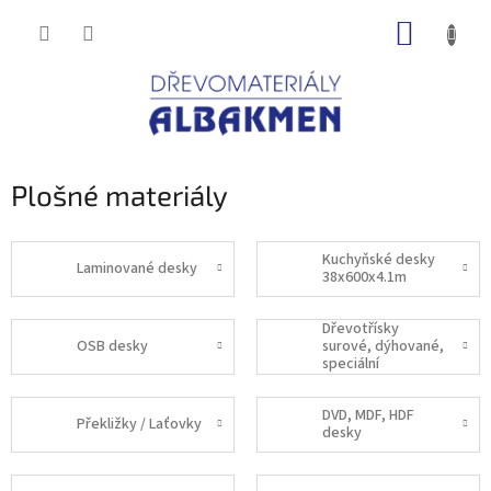
Přejít
NÁKUP
na
obsah
KOŠÍK
Plošné materiály
Kuchyňské desky
Laminované desky
38x600x4.1m
Dřevotřísky
OSB desky
surové, dýhované,
speciální
DVD, MDF, HDF
Překližky / Laťovky
desky