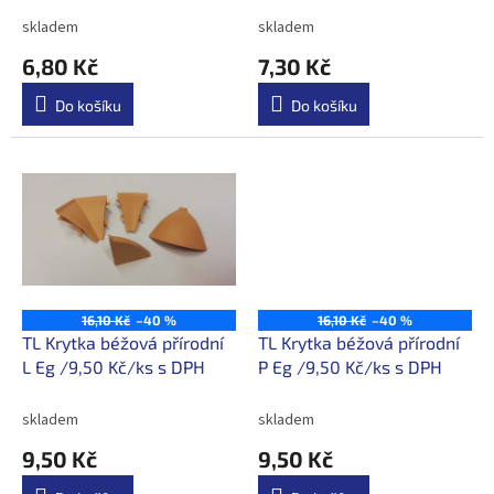
t
skladem
skladem
ů
6,80 Kč
7,30 Kč
Do košíku
Do košíku
16,10 Kč
–40 %
16,10 Kč
–40 %
TL Krytka béžová přírodní
TL Krytka béžová přírodní
L Eg /9,50 Kč/ks s DPH
P Eg /9,50 Kč/ks s DPH
skladem
skladem
9,50 Kč
9,50 Kč