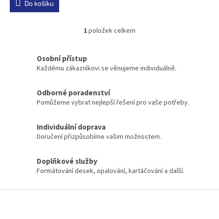
Do košíku
1
položek celkem
O
v
l
Osobní přístup
á
Každému zákazníkovi se věnujeme individuálně.
d
a
c
Odborné poradenství
í
Pomůžeme vybrat nejlepší řešení pro vaše potřeby.
p
r
Individuální doprava
v
k
Doručení přizpůsobíme vašim možnostem.
y
v
Doplňkové služby
ý
Formátování desek, opalování, kartáčování a další.
p
i
s
Z
u
á
p