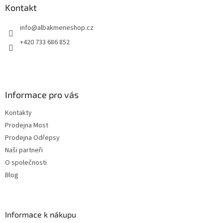
a
Kontakt
t
info
@
albakmeneshop.cz
í
+420 733 686 852
Informace pro vás
Kontakty
Prodejna Most
Prodejna Odřepsy
Naši partneři
O společnosti
Blog
Informace k nákupu