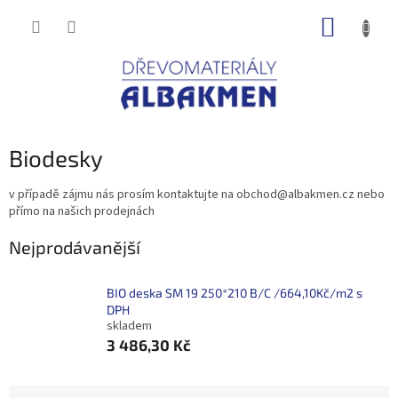
Přejít
NÁKUP
na
obsah
KOŠÍK
Biodesky
v případě zájmu nás prosím kontaktujte na obchod@albakmen.cz nebo
přímo na našich prodejnách
Nejprodávanější
BIO deska SM 19 250*210 B/C /664,10Kč/m2 s
DPH
skladem
3 486,30 Kč
Ř