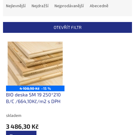
a
Nejlevnější
Nejdražší
Nejprodávanější
Abecedně
z
e
n
OTEVŘÍT FILTR
í
p
V
r
ý
o
p
d
i
u
s
k
p
t
r
ů
o
4 108,90 Kč
–15 %
d
BIO deska SM 19 250*210
u
B/C /664,10Kč/m2 s DPH
k
t
skladem
ů
3 486,30 Kč