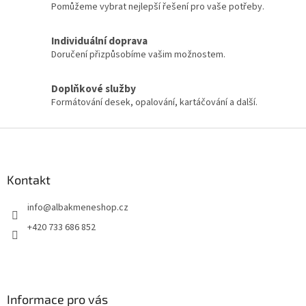
v
Pomůžeme vybrat nejlepší řešení pro vaše potřeby.
k
y
Individuální doprava
v
Doručení přizpůsobíme vašim možnostem.
ý
p
i
Doplňkové služby
s
Formátování desek, opalování, kartáčování a další.
u
Z
á
p
a
Kontakt
t
info
@
albakmeneshop.cz
í
+420 733 686 852
Informace pro vás