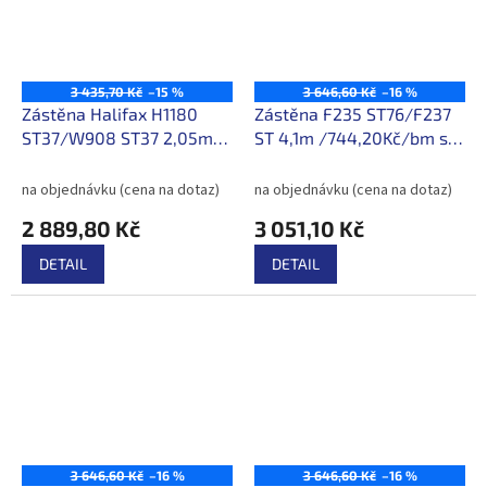
3 435,70 Kč
–15 %
3 646,60 Kč
–16 %
Zástěna Halifax H1180
Zástěna F235 ST76/F237
ST37/W908 ST37 2,05m
ST 4,1m /744,20Kč/bm s
/1409,70Kč/bm s DPH
DPH
na objednávku (cena na dotaz)
na objednávku (cena na dotaz)
2 889,80 Kč
3 051,10 Kč
DETAIL
DETAIL
3 646,60 Kč
–16 %
3 646,60 Kč
–16 %