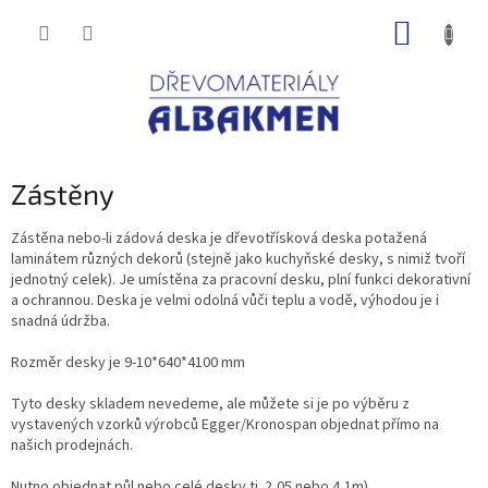
Přejít
NÁKUP
na
obsah
KOŠÍK
Zástěny
Zástěna nebo-li zádová deska je dřevotřísková deska potažená
laminátem různých dekorů (stejně jako kuchyňské desky, s nimiž tvoří
jednotný celek). Je umístěna za pracovní desku, plní funkci dekorativní
a ochrannou. Deska je velmi odolná vůči teplu a vodě, výhodou je i
snadná údržba.
Rozměr desky je 9-10*640*4100 mm
Tyto desky skladem nevedeme, ale můžete si je po výběru z
vystavených vzorků výrobců Egger/Kronospan objednat přímo na
našich prodejnách.
Nutno objednat půl nebo celé desky tj. 2,05 nebo 4,1m)