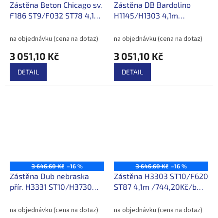
Zástěna Beton Chicago sv.
Zástěna DB Bardolino
F186 ST9/F032 ST78 4,1m
H1145/H1303 4,1m
/744,20Kč/bm s DPH
/744,20Kč/bm s DPH
na objednávku (cena na dotaz)
na objednávku (cena na dotaz)
3 051,10 Kč
3 051,10 Kč
DETAIL
DETAIL
3 646,60 Kč
–16 %
3 646,60 Kč
–16 %
Zástěna Dub nebraska
Zástěna H3303 ST10/F620
přír. H3331 ST10/H3730
ST87 4,1m /744,20Kč/bm
ST9 4,1m /744,20Kč/bm s
s DPH
DPH
na objednávku (cena na dotaz)
na objednávku (cena na dotaz)