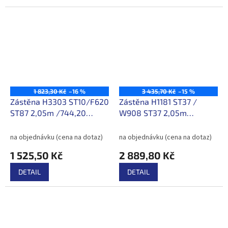
2050/640/9,2mm Prodej na kusy.
1 823,30 Kč
–16 %
3 435,70 Kč
–15 %
Zástěna H3303 ST10/F620
Zástěna H1181 ST37 /
ST87 2,05m /744,20
W908 ST37 2,05m
Kč/bm s DPH
/1409,70Kč/bm s DPH
na objednávku (cena na dotaz)
na objednávku (cena na dotaz)
1 525,50 Kč
2 889,80 Kč
DETAIL
DETAIL