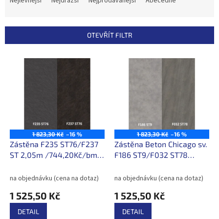
Nejlevnější
Nejdražší
Nejprodávanější
Abecedně
z
e
n
OTEVŘÍT FILTR
í
p
V
r
ý
o
p
d
i
u
s
k
p
t
r
ů
o
1 823,30 Kč
–16 %
1 823,30 Kč
–16 %
d
Zástěna F235 ST76/F237
Zástěna Beton Chicago sv.
u
ST 2,05m /744,20Kč/bm s
F186 ST9/F032 ST78
k
DPH
2,05m /744,20Kč/bm s
t
DPH
na objednávku (cena na dotaz)
na objednávku (cena na dotaz)
ů
1 525,50 Kč
1 525,50 Kč
DETAIL
DETAIL