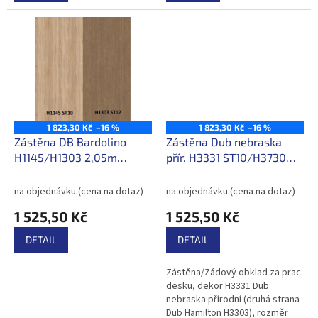
1 823,30 Kč
–16 %
1 823,30 Kč
–16 %
Zástěna DB Bardolino
Zástěna Dub nebraska
H1145/H1303 2,05m
přír. H3331 ST10/H3730
/744,20 Kč/bm s DPH
ST9 2,05m /744,20Kč/bm
s DPH
na objednávku (cena na dotaz)
na objednávku (cena na dotaz)
1 525,50 Kč
1 525,50 Kč
DETAIL
DETAIL
Zástěna/Zádový obklad za prac.
desku, dekor H3331 Dub
nebraska přírodní (druhá strana
Dub Hamilton H3303), rozměr