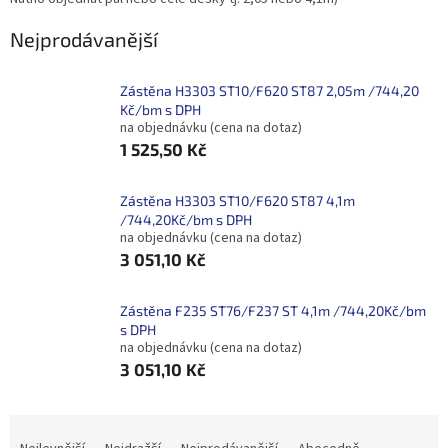
Nejprodávanější
Zástěna H3303 ST10/F620 ST87 2,05m /744,20
Kč/bm s DPH
na objednávku (cena na dotaz)
1 525,50 Kč
Zástěna H3303 ST10/F620 ST87 4,1m
/744,20Kč/bm s DPH
na objednávku (cena na dotaz)
3 051,10 Kč
Zástěna F235 ST76/F237 ST 4,1m /744,20Kč/bm
s DPH
na objednávku (cena na dotaz)
3 051,10 Kč
Ř
a