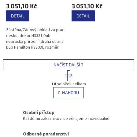
3 051,10 Kč
3 051,10 Kč
DETAIL
DETAIL
Zástěna/Zádový obklad za prac.
desku, dekor H3331 Dub
nebraska přírodní (druhá strana
Dub Hamilton H3303), rozměr
4100/640/9,2mm Prodej na kusy.
NAČÍST DALŠÍ 2
S
1
2
t
O
r
14
položek celkem
v
á
l
NAHORU
n
á
k
d
o
v
a
Osobní přístup
á
c
Každému zákazníkovi se věnujeme individuálně.
n
í
í
p
r
Odborné poradenství