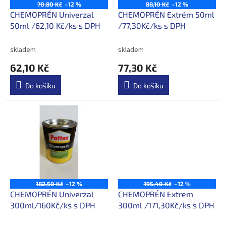
o
70,80 Kč
–12 %
88,10 Kč
–12 %
d
CHEMOPRÉN Univerzal
CHEMOPRÉN Extrém 50ml
u
50ml /62,10 Kč/ks s DPH
/77,30Kč/ks s DPH
k
t
skladem
skladem
ů
62,10 Kč
77,30 Kč
Do košíku
Do košíku
182,50 Kč
–12 %
195,40 Kč
–12 %
CHEMOPRÉN Univerzal
CHEMOPRÉN Extrem
300ml/160Kč/ks s DPH
300ml /171,30Kč/ks s DPH