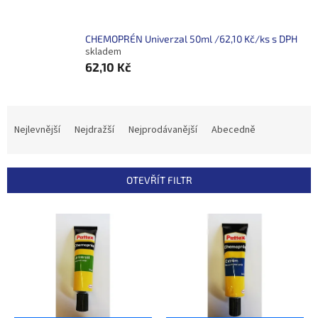
CHEMOPRÉN Univerzal 50ml /62,10 Kč/ks s DPH
skladem
62,10 Kč
Ř
a
Nejlevnější
Nejdražší
Nejprodávanější
Abecedně
z
e
n
OTEVŘÍT FILTR
í
p
V
r
ý
o
p
d
i
u
s
k
p
t
r
ů