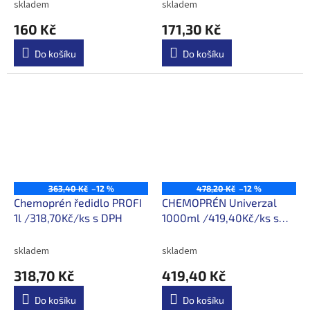
skladem
skladem
160 Kč
171,30 Kč
Do košíku
Do košíku
363,40 Kč
–12 %
478,20 Kč
–12 %
Chemoprén ředidlo PROFI
CHEMOPRÉN Univerzal
1l /318,70Kč/ks s DPH
1000ml /419,40Kč/ks s
DPH
skladem
skladem
318,70 Kč
419,40 Kč
Do košíku
Do košíku