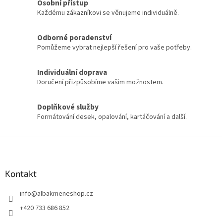
Osobní přístup
á
Každému zákazníkovi se věnujeme individuálně.
d
a
c
Odborné poradenství
í
Pomůžeme vybrat nejlepší řešení pro vaše potřeby.
p
r
Individuální doprava
v
k
Doručení přizpůsobíme vašim možnostem.
y
v
Doplňkové služby
ý
Formátování desek, opalování, kartáčování a další.
p
i
s
Z
u
á
p
a
Kontakt
t
info
@
albakmeneshop.cz
í
+420 733 686 852