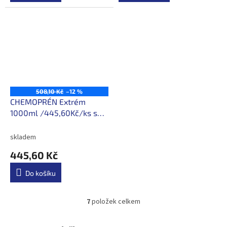
508,10 Kč
–12 %
CHEMOPRÉN Extrém
1000ml /445,60Kč/ks s
DPH
skladem
445,60 Kč
Do košíku
7
položek celkem
O
v
l