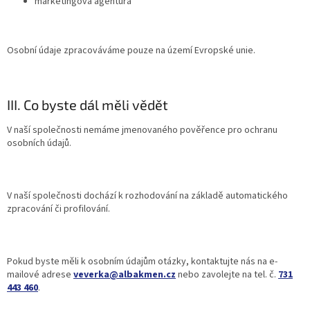
marketingová agentura
Osobní údaje zpracováváme pouze na území Evropské unie.
III. Co byste dál měli vědět
V naší společnosti nemáme jmenovaného pověřence pro ochranu
osobních údajů.
V naší společnosti dochází k rozhodování na základě automatického
zpracování či profilování.
Pokud byste měli k osobním údajům otázky, kontaktujte nás na e-
mailové adrese
veverka@albakmen.cz
nebo zavolejte na tel. č.
731
443 460
.