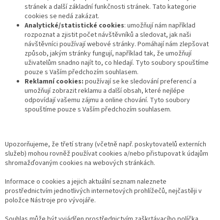
stránek a další základní funkčnosti stránek. Tato kategorie
cookies se nedá zakázat.
Analytické/statistické cookies
: umožňují nám například
rozpoznat a zjistit počet návštěvníků a sledovat, jak naši
návštěvníci používají webové stránky. Pomáhají nám zlepšovat
způsob, jakým stránky fungují, například tak, že umožňují
uživatelům snadno najít to, co hledají. Tyto soubory spouštíme
pouze s Vaším předchozím souhlasem.
Reklamní cookies:
používají se ke sledování preferencí a
umožňují zobrazit reklamu a další obsah, které nejlépe
odpovídají vašemu zájmu a online chování. Tyto soubory
spouštíme pouze s Vaším předchozím souhlasem.
Upozorňujeme, že třetí strany (včetně např. poskytovatelů externích
služeb) mohou rovněž používat cookies a/nebo přistupovat k údajům
shromažďovaným cookies na webových stránkách.
Informace o cookies a jejich aktuální seznam naleznete
prostřednictvím jednotlivých internetových prohlížečů, nejčastěji v
položce Nástroje pro vývojáře.
Souhlas může být vyjádřen prostřednictvím zaškrtávacího políčka