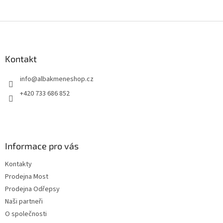
Z
á
p
a
Kontakt
t
info
@
albakmeneshop.cz
í
+420 733 686 852
Informace pro vás
Kontakty
Prodejna Most
Prodejna Odřepsy
Naši partneři
O společnosti