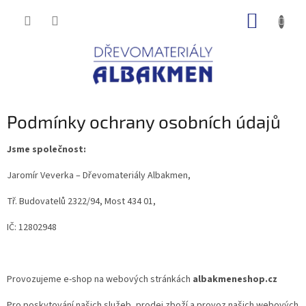
Přejít
NÁKUP
na
obsah
KOŠÍK
Podmínky ochrany osobních údajů
Jsme společnost:
Jaromír Veverka – Dřevomateriály Albakmen,
Tř. Budovatelů 2322/94, Most 434 01,
IČ: 12802948
Provozujeme e-shop na webových stránkách
albakmeneshop.cz
Pro poskytování našich služeb, prodej zboží a provoz našich webových