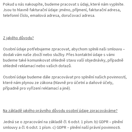
Pokud u nás nakoupíte, budeme pracovat s údaji, které nám vyplníte.
Jsou to hlavně fakturační údaje: jméno, příjmení, fakturační adresa,
telefonní číslo, emailová adresa, doručovací adresa.
Z jakého důvodu?
Osobní údaje potřebujeme zpracovat, abychom splnili naši smlouvu –
dodali vám naše zboží nebo služby. Přes kontaktní údaje s vámi
budeme také komunikovat ohledně stavu vaší objednávky, případně
ohledně reklamací nebo vašich dotazů.
Osobní údaje budeme dále zpracovávat pro splnění našich povinností,
které nám plynou ze zákona (hlavně pro účetní a daňové účely,
případně pro vyřízení reklamací a jiné).
Na základě jakého právního důvodu osobní údaje zpracováváme?
Jedná se o zpracování na základě čl. 6 odst. 1 písm. b) GDPR – plnění
smlouvy a čl. 6 odst. 1 písm. c) GDPR – plnění naší právní povinnosti.