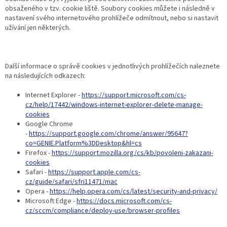
obsaženého v tzv. cookie liště. Soubory cookies můžete i následně v
nastavení svého internetového prohlížeče odmítnout, nebo si nastavit
užívání jen některých.
Další informace o správě cookies v jednotlivých prohlížečích naleznete
na následujících odkazech:
Internet Explorer -
https://support.microsoft.com/cs-
cz/help/17442/windows-internet-explorer-delete-manage-
cookies
Google Chrome
-
https://support.google.com/chrome/answer/95647?
co=GENIE.Platform%3DDesktop&hl=cs
Firefox -
https://support.mozilla.org/cs/kb/povoleni-zakazani-
cookies
Safari -
https://support.apple.com/cs-
cz/guide/safari/sfri11471/mac
Opera -
https://help.opera.com/cs/latest/security-and-privacy/
Microsoft Edge -
https://docs.microsoft.com/cs-
cz/sccm/compliance/deploy-use/browser-profiles