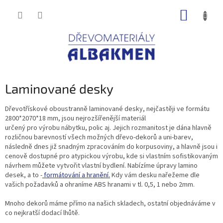
Přejít
NÁKUP
na
obsah
KOŠÍK
Laminované desky
Dřevotřískové oboustranně laminované desky, nejčastěji ve formátu
2800*2070*18 mm, jsou nejrozšířenější materiál
určený pro výrobu nábytku, polic aj. Jejich rozmanitost je dána hlavně
rozličnou barevností všech možných dřevo-dekorů a uni-barev,
následně dnes již snadným zpracováním do korpusoviny, a hlavně jsou i
cenově dostupné pro atypickou výrobu, kde si vlastním sofistikovaným
návrhem můžete vytvořit vlastní bydlení. Nabízíme úpravy lamino
desek, a to -
formátování a hranění.
Kdy vám desku nařežeme dle
vašich požadavků a ohraníme ABS hranami v tl. 0,5, 1 nebo 2mm.
Mnoho dekorů máme přímo na našich skladech, ostatní objednáváme v
co nejkratší dodací lhůtě.