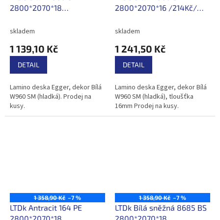
2800*2070*18
2800*2070*16 /214Kč/m2
/196,40Kč/m2 s DPH
s DPH
skladem
skladem
1 139,10 Kč
1 241,50 Kč
DETAIL
DETAIL
Lamino deska Egger, dekor Bílá
Lamino deska Egger, dekor Bílá
W960 SM (hladká). Prodej na
W960 SM (hladká), tloušťka
kusy.
16mm Prodej na kusy.
1 358,90 Kč
–7 %
1 358,90 Kč
–7 %
LTDk Antracit 164 PE
LTDk Bílá sněžná 8685 BS
2800*2070*18
2800*2070*18