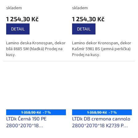
skladem
skladem
1 254,30 Kč
1 254,30 Kč
DETAIL
DETAIL
Lamino deska Kronospan, dekor
Lamino dekor Kronospan, dekor
bílá 8685 SM (hladká) Prodej na
Kašmír 5981 BS (jemná perlička)
kusy.
Prodej na kusy.
1 358,90 Kč
–7 %
1 358,90 Kč
–7 %
LTDk Černá 190 PE
LTDk DB cremona cannolo
2800*2070*18
2800*2070*18 K2739 PW
/216,30Kč/m2 s DPH
/216,30Kč/m2 s DPH