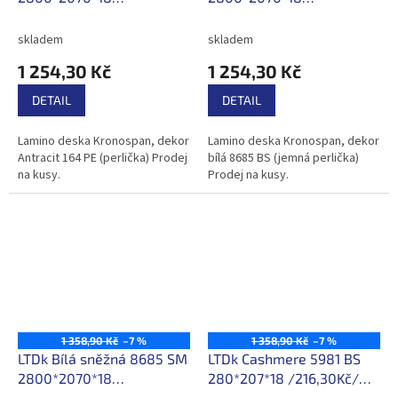
/216,30Kč/m2 s DPH
/216,30Kč/m2 s DPH
skladem
skladem
1 254,30 Kč
1 254,30 Kč
DETAIL
DETAIL
Lamino deska Kronospan, dekor
Lamino deska Kronospan, dekor
Antracit 164 PE (perlička) Prodej
bílá 8685 BS (jemná perlička)
na kusy.
Prodej na kusy.
1 358,90 Kč
–7 %
1 358,90 Kč
–7 %
LTDk Bílá sněžná 8685 SM
LTDk Cashmere 5981 BS
2800*2070*18
280*207*18 /216,30Kč/m2
/216,30Kč/m2 s DPH
s DPH