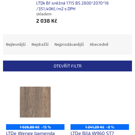
LTDk Bř sněžná 1715 BS 2800*2070*18
/351,40Kč/m2 s DPH
skladem
2 038 Kč
Ř
a
Nejlevnější
Nejdražší
Nejprodávanější
Abecedně
z
e
n
OTEVŘÍT FILTR
í
p
V
r
ý
o
p
d
i
u
s
k
p
t
r
ů
o
1 026,80 Kč
–15 %
1 241,20 Kč
–8 %
d
LTDe Wenge bamenda
LTDe Bílá W960 ST7