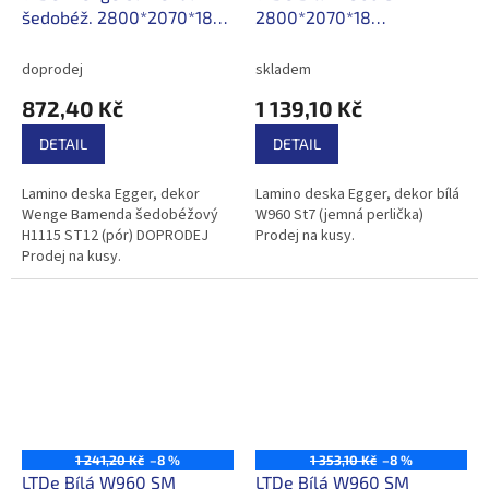
u
šedobéž. 2800*2070*18
2800*2070*18
k
H1115 ST12 /150,40Kč/m2
/196,40Kč/m2 s DPH
t
s DPH
doprodej
skladem
ů
872,40 Kč
1 139,10 Kč
DETAIL
DETAIL
Lamino deska Egger, dekor
Lamino deska Egger, dekor bílá
Wenge Bamenda šedobéžový
W960 St7 (jemná perlička)
H1115 ST12 (pór) DOPRODEJ
Prodej na kusy.
Prodej na kusy.
1 241,20 Kč
–8 %
1 353,10 Kč
–8 %
LTDe Bílá W960 SM
LTDe Bílá W960 SM