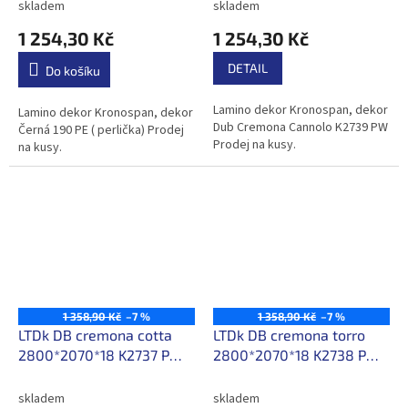
skladem
skladem
1 254,30 Kč
1 254,30 Kč
DETAIL
Do košíku
Lamino dekor Kronospan, dekor
Lamino dekor Kronospan, dekor
Dub Cremona Cannolo K2739 PW
Černá 190 PE ( perlička) Prodej
Prodej na kusy.
na kusy.
1 358,90 Kč
–7 %
1 358,90 Kč
–7 %
LTDk DB cremona cotta
LTDk DB cremona torro
2800*2070*18 K2737 PW
2800*2070*18 K2738 PW
/216,30 Kč/m2 s DPH
/216,30Kč/m2 s DPH
skladem
skladem