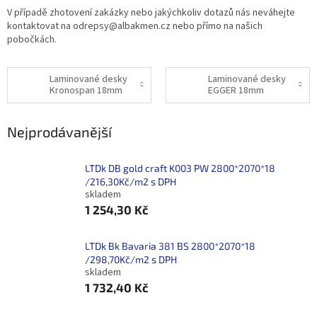
V případě zhotovení zakázky nebo jakýchkoliv dotazů nás neváhejte
kontaktovat na odrepsy@albakmen.cz nebo přímo na našich
pobočkách.
Laminované desky
Laminované desky
Kronospan 18mm
EGGER 18mm
Nejprodávanější
LTDk DB gold craft K003 PW 2800*2070*18
/216,30Kč/m2 s DPH
skladem
1 254,30 Kč
LTDk Bk Bavaria 381 BS 2800*2070*18
/298,70Kč/m2 s DPH
skladem
1 732,40 Kč