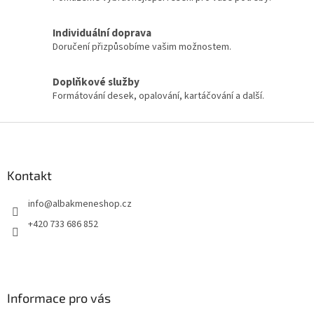
k
y
Individuální doprava
v
Doručení přizpůsobíme vašim možnostem.
ý
p
i
Doplňkové služby
s
Formátování desek, opalování, kartáčování a další.
u
Z
á
p
a
Kontakt
t
info
@
albakmeneshop.cz
í
+420 733 686 852
Informace pro vás