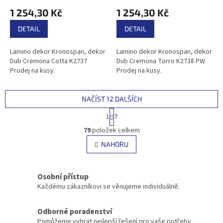
1 254,30 Kč
1 254,30 Kč
DETAIL
DETAIL
Lamino dekor Kronospan, dekor
Lamino dekor Kronospan, dekor
Dub Cremona Cotta K2737
Dub Cremona Torro K2738 PW
Prodej na kusy.
Prodej na kusy.
NAČÍST 12 DALŠÍCH
S
1
7
t
O
r
79
položek celkem
v
á
l
NAHORU
n
á
k
d
o
v
a
Osobní přístup
á
c
Každému zákazníkovi se věnujeme individuálně.
n
í
í
p
r
Odborné poradenství
v
Pomůžeme vybrat nejlepší řešení pro vaše potřeby.