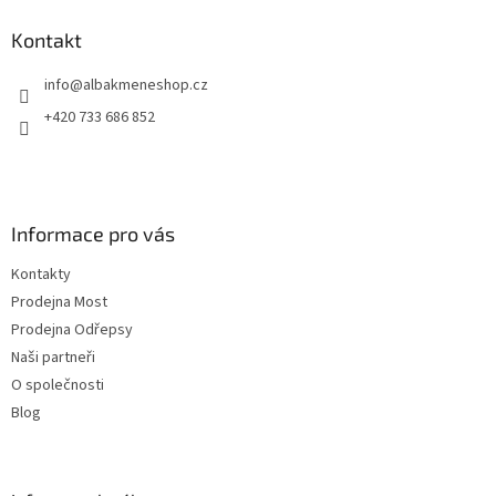
p
a
Kontakt
t
info
@
albakmeneshop.cz
í
+420 733 686 852
Informace pro vás
Kontakty
Prodejna Most
Prodejna Odřepsy
Naši partneři
O společnosti
Blog