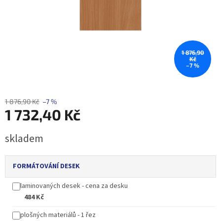
1 876,90
Kč
–7 %
1 876,90 Kč
–7 %
1 732,40 Kč
Měrná
skladem
cena:
FORMÁTOVÁNÍ DESEK
laminovaných desek - cena za desku
484 Kč
plošných materiálů - 1 řez