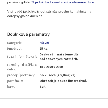
prosím vyplňte
Objednávka formátování a ohranění dílců
V případě jakýchkoliv dotazů nás prosím kontaktujte na
odrepsy@albakmen.cz
Doplňkové parametry
Kategorie
:
Hlavní
Hmotnost
:
75 kg
Desku vám nařežeme dle
řezání - formátování
:
požadovaných rozměrů.
rozměry - tl. x šířka x
18 x 2070 x 2800
délka
:
prodejní podmínky
:
po kusech (= 5,8m2/ks)
poznámka
:
Obrázek je pouze ilustrativní.
barva
:
Buk
Z
á