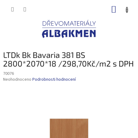
Přejít
NÁKUP
na
obsah
KOŠÍK
LTDk Bk Bavaria 381 BS
2800*2070*18 /298,70Kč/m2 s DPH
70076
Průměrné
Neohodnoceno
Podrobnosti hodnocení
hodnocení
produktu
je
0,0
z
5
hvězdiček.