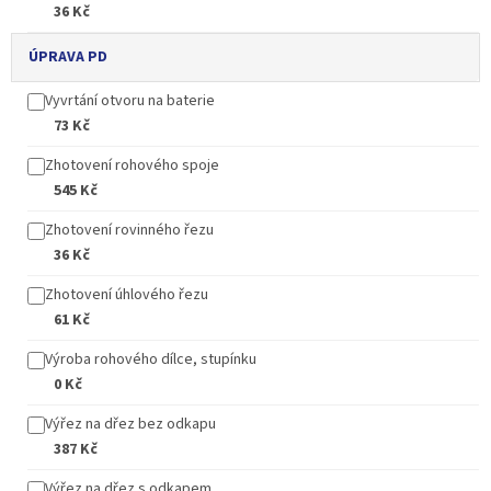
36 Kč
ÚPRAVA PD
Vyvrtání otvoru na baterie
73 Kč
Zhotovení rohového spoje
545 Kč
Zhotovení rovinného řezu
36 Kč
Zhotovení úhlového řezu
61 Kč
Výroba rohového dílce, stupínku
0 Kč
Výřez na dřez bez odkapu
387 Kč
Výřez na dřez s odkapem