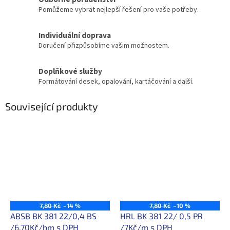
Pomůžeme vybrat nejlepší řešení pro vaše potřeby.
Individuální doprava
Doručení přizpůsobíme vašim možnostem.
Doplňkové služby
Formátování desek, opalování, kartáčování a další.
Související produkty
7,80 Kč
–14 %
7,80 Kč
–10 %
ABSB BK 381 22/0,4 BS
HRL BK 381 22/ 0,5 PR
/6,70Kč/bm s DPH
/7Kč/m s DPH