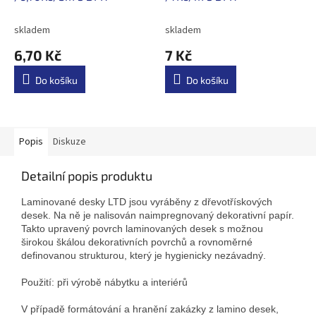
skladem
skladem
6,70 Kč
7 Kč
Do košíku
Do košíku
Popis
Diskuze
Detailní popis produktu
Laminované desky LTD jsou vyráběny z dřevotřískových
desek. Na ně je nalisován naimpregnovaný dekorativní papír.
Takto upravený povrch laminovaných desek s možnou
širokou škálou dekorativních povrchů a rovnoměrné
definovanou strukturou, který je hygienicky nezávadný.
Použití: při výrobě nábytku a interiérů
V případě formátování a hranění zakázky z lamino desek,