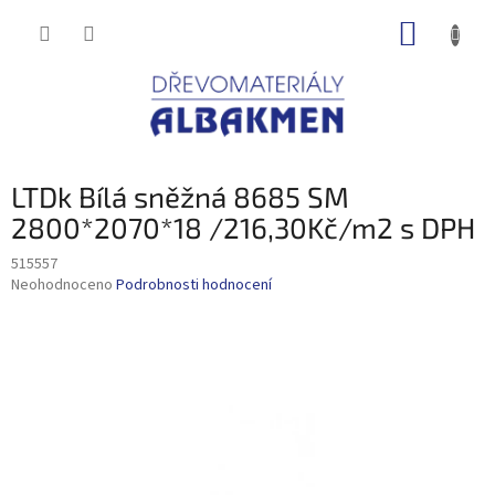
Přejít
NÁKUP
na
obsah
KOŠÍK
LTDk Bílá sněžná 8685 SM
2800*2070*18 /216,30Kč/m2 s DPH
515557
Průměrné
Neohodnoceno
Podrobnosti hodnocení
hodnocení
produktu
je
0,0
z
5
hvězdiček.