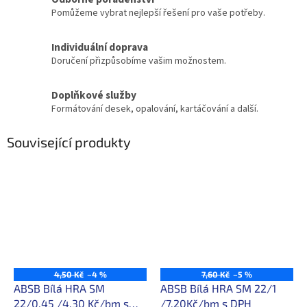
Pomůžeme vybrat nejlepší řešení pro vaše potřeby.
Individuální doprava
Doručení přizpůsobíme vašim možnostem.
Doplňkové služby
Formátování desek, opalování, kartáčování a další.
Související produkty
4,50 Kč
–4 %
7,60 Kč
–5 %
ABSB Bílá HRA SM
ABSB Bílá HRA SM 22/1
22/0,45 /4,30 Kč/bm s
/7,20Kč/bm s DPH