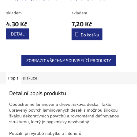
DPH
skladem
skladem
4,30 Kč
7,20 Kč
DETAIL
Do košíku
ZOBRAZIT VŠECHNY SOUVISEJÍCÍ PRODUKTY
Popis
Diskuze
Detailní popis produktu
Oboustranně laminovaná dřevotřísková deska. Takto
upravený povrch laminovaných desek s možnou širokou
škálou dekorativních povrchů a rovnoměrné definovanou
strukturou, který je hygienicky nezávadný.
Použití: při výrobě nábytku a interiérů