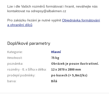
Lze i dle Vašich rozměrů formátovat i hranit, neváhejte nás
kontaktovat na odrepsy@albakmen.cz
Pro zakázku řezání je nutné vyplnit
Objednávka formátování
a ohranění dílců
Doplňkové parametry
Kategorie
:
Hlavní
Hmotnost
:
75 kg
poznámka
:
Obrázek je pouze ilustrativní.
rozměry - tl. x šířka x délka
:
12 x 2070 x 2800 mm
prodejní podmínky
:
po kusech (= 5,8m2/ks)
barva
:
Bílá
Z
á
p