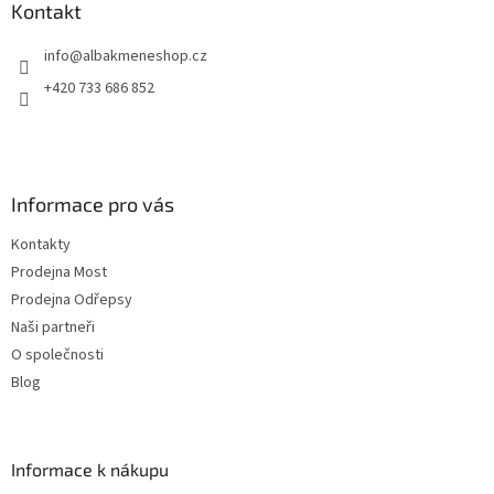
a
Kontakt
t
info
@
albakmeneshop.cz
í
+420 733 686 852
Informace pro vás
Kontakty
Prodejna Most
Prodejna Odřepsy
Naši partneři
O společnosti
Blog
Informace k nákupu