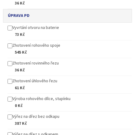
36 Kč
ÚPRAVA PD
Vyvrtání otvoru na baterie
73 Kč
Zhotovení rohového spoje
545 Kč
Zhotovení rovinného řezu
36 Kč
Zhotovení úhlového řezu
61 Kč
Výroba rohového dílce, stupínku
0 Kč
Výřez na dřez bez odkapu
387 Kč
Výřez na dřez s odkapem