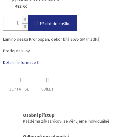
472 Kč
Přidat do košíku
Lamino deska Kronospan, dekor bílá 8685 SM (hladká)
Prodej na kusy.
Detailní informace
ZEPTAT SE
SDÍLET
Osobní přístup
Každému zákazníkovi se věnujeme individuálně.
Odborné poradenství