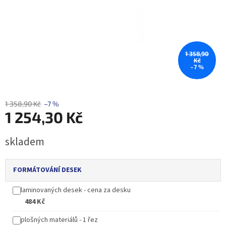
1 358,90
Kč
–7 %
1 358,90 Kč
–7 %
1 254,30 Kč
Měrná
skladem
cena:
FORMÁTOVÁNÍ DESEK
laminovaných desek - cena za desku
484 Kč
plošných materiálů - 1 řez