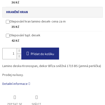
36 Kč
HRANĚNÍ HRAN
Olepování hran lamino desek- cena za m
35 Kč
Olepování tupl. desek
42 Kč
Přidat do košíku
Lamino deska Kronospan, dekor Bříza sněžná 1715 BS (jemná perlička)
Prodej na kusy.
Detailní informace
ZEPTAT SE
SDÍLET