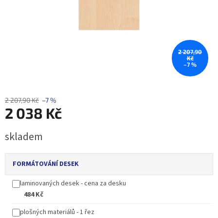
2 207,90
Kč
–7 %
2 207,90 Kč
–7 %
2 038 Kč
Měrná
skladem
cena:
FORMÁTOVÁNÍ DESEK
laminovaných desek - cena za desku
484 Kč
plošných materiálů - 1 řez