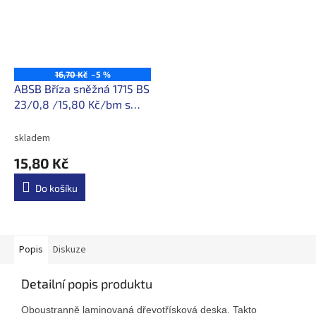
16,70 Kč
–5 %
ABSB Bříza sněžná 1715 BS
23/0,8 /15,80 Kč/bm s
DPH
skladem
15,80 Kč
Do košíku
Popis
Diskuze
Detailní popis produktu
Oboustranně laminovaná dřevotřísková deska. Takto