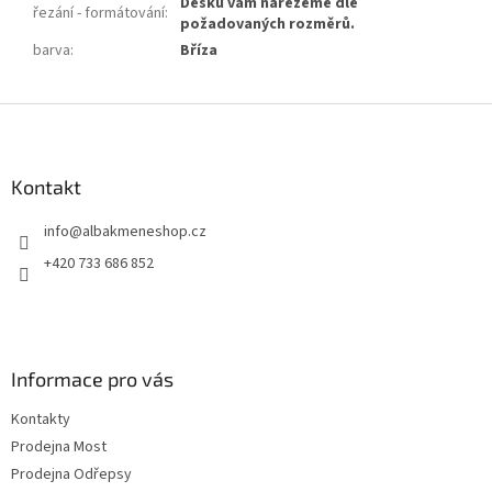
Desku vám nařežeme dle
řezání - formátování
:
požadovaných rozměrů.
barva
:
Bříza
Z
á
p
a
Kontakt
t
info
@
albakmeneshop.cz
í
+420 733 686 852
Informace pro vás
Kontakty
Prodejna Most
Prodejna Odřepsy