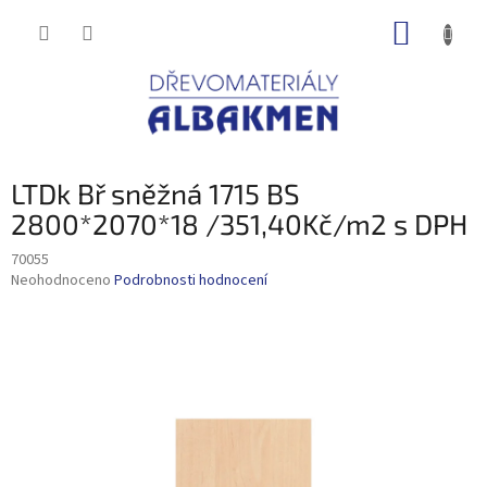
Přejít
NÁKUP
na
obsah
KOŠÍK
LTDk Bř sněžná 1715 BS
2800*2070*18 /351,40Kč/m2 s DPH
70055
Průměrné
Neohodnoceno
Podrobnosti hodnocení
hodnocení
produktu
je
0,0
z
5
hvězdiček.