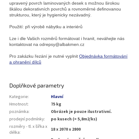
upravený povrch laminovaných desek s možnou širokou
škálou dekorativních povrchů a rovnoměrné definovanou
strukturou, který je hygienicky nezávadný.
Použití: při výrobě nábytku a interiérů
Lze i dle Vašich rozměrů formátovat i hranit, neváhejte nás
kontaktovat na odrepsy@albakmen.cz
Pro zakázku řezání je nutné vyplnit
Objednávka formátování
a ohranění dílců
Doplňkové parametry
Kategorie
:
Hlavní
Hmotnost
:
75 kg
poznámka
:
Obrázek je pouze ilustrativní.
prodejní podmínky
:
po kusech (= 5,8m2/ks)
rozměry - tl. x šířka x
18 x 2070 x 2800
délka
: