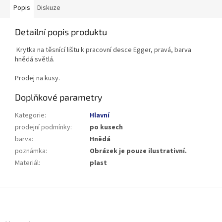
Popis
Diskuze
Detailní popis produktu
Krytka na těsnící lištu k pracovní desce Egger, pravá, barva
hnědá světlá.
Prodej na kusy.
Doplňkové parametry
Kategorie
:
Hlavní
prodejní podmínky
:
po kusech
barva
:
Hnědá
poznámka
:
Obrázek je pouze ilustrativní.
Materiál
:
plast
Z
á
p