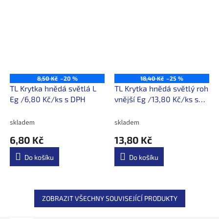
8,50 Kč
–20 %
18,40 Kč
–25 %
TL Krytka hnědá světlá L
TL Krytka hnědá světlý roh
Eg /6,80 Kč/ks s DPH
vnější Eg /13,80 Kč/ks s
DPH
skladem
skladem
6,80 Kč
13,80 Kč
Do košíku
Do košíku
ZOBRAZIT VŠECHNY SOUVISEJÍCÍ PRODUKTY