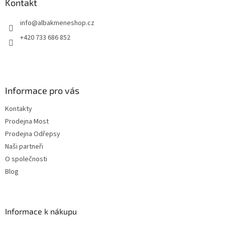
a
Kontakt
t
info
@
albakmeneshop.cz
í
+420 733 686 852
Informace pro vás
Kontakty
Prodejna Most
Prodejna Odřepsy
Naši partneři
O společnosti
Blog
Informace k nákupu