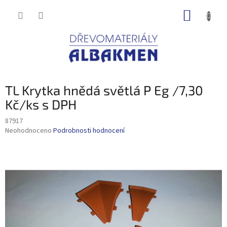
Přejít
NÁKUP
na
obsah
KOŠÍK
TL Krytka hnědá světlá P Eg /7,30
Kč/ks s DPH
87917
Průměrné
Neohodnoceno
Podrobnosti hodnocení
hodnocení
produktu
je
0,0
z
5
hvězdiček.