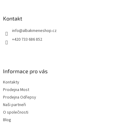
á
p
a
Kontakt
t
info
@
albakmeneshop.cz
í
+420 733 686 852
Informace pro vás
Kontakty
Prodejna Most
Prodejna Odřepsy
Naši partneři
O společnosti
Blog