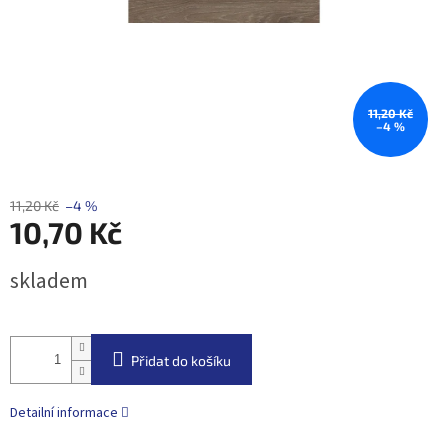
11,20 Kč
–4 %
11,20 Kč
–4 %
10,70 Kč
Měrná
skladem
cena:
Přidat do košíku
Detailní informace