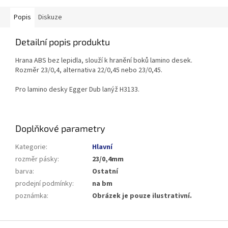
Popis
Diskuze
Detailní popis produktu
Hrana ABS bez lepidla, slouží k hranění boků lamino desek.
Rozměr 23/0,4, alternativa 22/0,45 nebo 23/0,45.
Pro lamino desky Egger Dub lanýž H3133.
Doplňkové parametry
Kategorie
:
Hlavní
rozměr pásky
:
23/0,4mm
barva
:
Ostatní
prodejní podmínky
:
na bm
poznámka
:
Obrázek je pouze ilustrativní.
Z