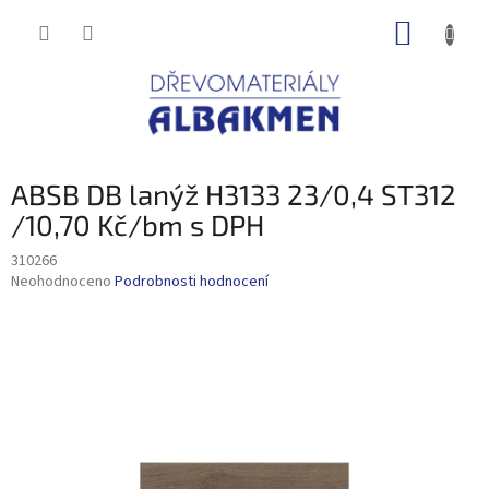
Přejít
NÁKUP
na
obsah
KOŠÍK
ABSB DB lanýž H3133 23/0,4 ST312
/10,70 Kč/bm s DPH
310266
Průměrné
Neohodnoceno
Podrobnosti hodnocení
hodnocení
produktu
je
0,0
z
5
hvězdiček.