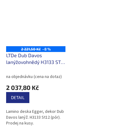
2 221,50 Kč
–8 %
LTDe Dub Davos
lanýžovohnědý H3133 ST12
2800*2070*18
/351,40Kč/m2 s DPH
na objednávku (cena na dotaz)
2 037,80 Kč
DETAIL
Lamino deska Egger, dekor Dub
Davos lanýž. H3133 St12 (pór).
Prodej na kusy.