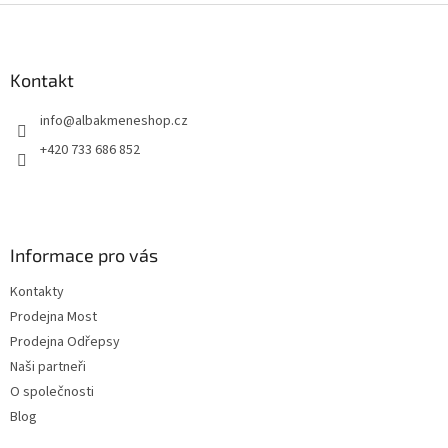
Z
á
p
a
Kontakt
t
info
@
albakmeneshop.cz
í
+420 733 686 852
Informace pro vás
Kontakty
Prodejna Most
Prodejna Odřepsy
Naši partneři
O společnosti
Blog