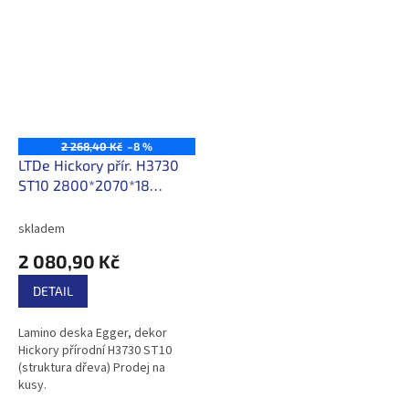
2 268,40 Kč
–8 %
LTDe Hickory přír. H3730
ST10 2800*2070*18
/358,80Kč/m2 s DPH
skladem
2 080,90 Kč
DETAIL
Lamino deska Egger, dekor
Hickory přírodní H3730 ST10
(struktura dřeva) Prodej na
kusy.