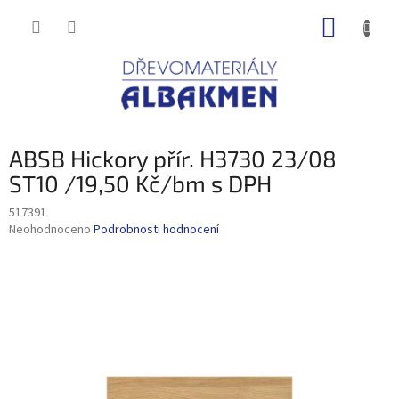
Přejít
NÁKUP
na
obsah
KOŠÍK
ABSB Hickory přír. H3730 23/08
ST10 /19,50 Kč/bm s DPH
517391
Průměrné
Neohodnoceno
Podrobnosti hodnocení
hodnocení
produktu
je
0,0
z
5
hvězdiček.