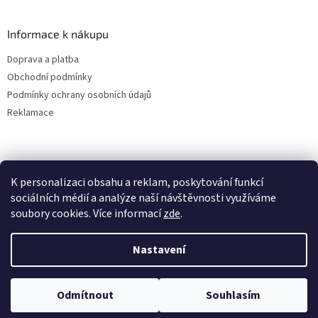
Informace k nákupu
Doprava a platba
Obchodní podmínky
Podmínky ochrany osobních údajů
Reklamace
K personalizaci obsahu a reklam, poskytování funkcí
sociálních médií a analýze naší návštěvnosti využíváme
soubory cookies. Více informací
zde
.
Vytvořil Shoptet
Nastavení
Copyright 2026
ALBAKMEN
. Všechna práva vyhrazena.
Upravit
Odmítnout
Souhlasím
nastavení cookies
UVEDENÉ CENY JSOU PLATNÉ POUZE PRO E-SHOPOVÉ OBJEDNÁVKY