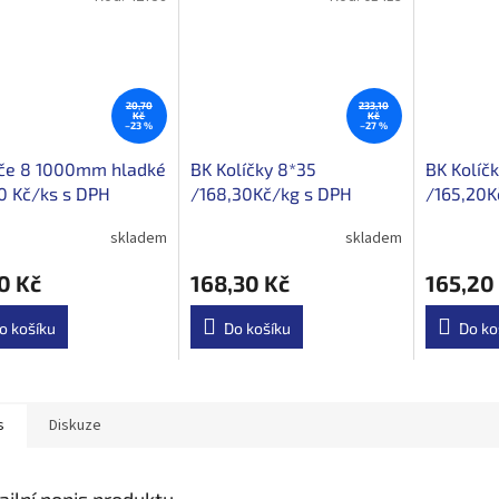
20,70
233,10
Kč
Kč
–23 %
–27 %
yče 8 1000mm hladké
BK Kolíčky 8*35
BK Kolíč
0 Kč/ks s DPH
/168,30Kč/kg s DPH
/165,20K
skladem
skladem
0 Kč
168,30 Kč
165,20
o košíku
Do košíku
Do ko
s
Diskuze
ailní popis produktu