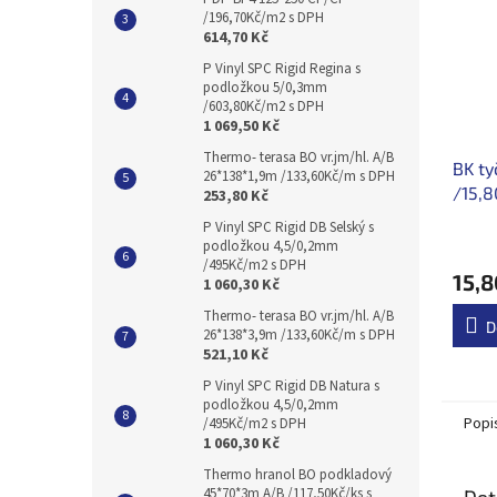
/196,70Kč/m2 s DPH
614,70 Kč
P Vinyl SPC Rigid Regina s
podložkou 5/0,3mm
/603,80Kč/m2 s DPH
1 069,50 Kč
Thermo- terasa BO vr.jm/hl. A/B
BK t
26*138*1,9m /133,60Kč/m s DPH
/15,8
253,80 Kč
P Vinyl SPC Rigid DB Selský s
podložkou 4,5/0,2mm
/495Kč/m2 s DPH
15,8
1 060,30 Kč
Thermo- terasa BO vr.jm/hl. A/B
D
26*138*3,9m /133,60Kč/m s DPH
521,10 Kč
P Vinyl SPC Rigid DB Natura s
podložkou 4,5/0,2mm
Popi
/495Kč/m2 s DPH
1 060,30 Kč
Thermo hranol BO podkladový
45*70*3m A/B /117,50Kč/ks s
Det