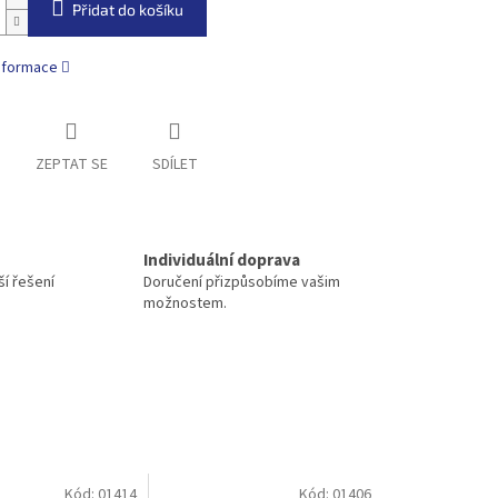
Přidat do košíku
informace
ZEPTAT SE
SDÍLET
Individuální doprava
í řešení
Doručení přizpůsobíme vašim
možnostem.
Kód:
01414
Kód:
01406