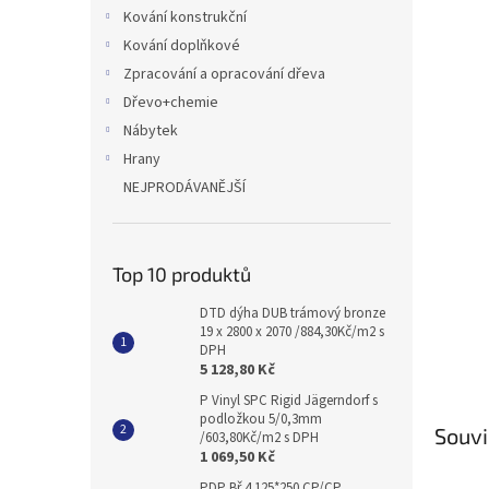
n
Kování konstrukční
e
Kování doplňkové
l
Zpracování a opracování dřeva
Dřevo+chemie
Nábytek
Hrany
NEJPRODÁVANĚJŠÍ
Top 10 produktů
DTD dýha DUB trámový bronze
19 x 2800 x 2070 /884,30Kč/m2 s
DPH
5 128,80 Kč
P Vinyl SPC Rigid Jägerndorf s
podložkou 5/0,3mm
Souvi
/603,80Kč/m2 s DPH
1 069,50 Kč
PDP Bř 4 125*250 CP/CP