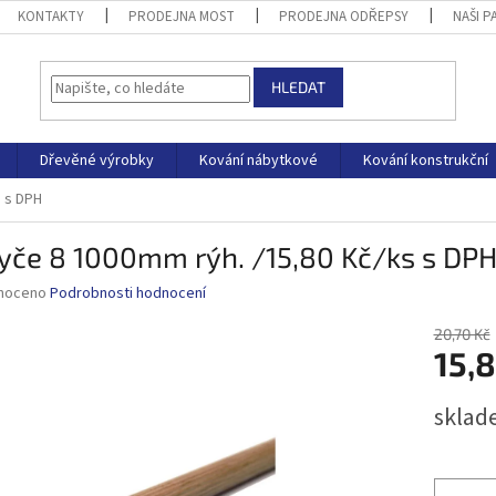
KONTAKTY
PRODEJNA MOST
PRODEJNA ODŘEPSY
NAŠI P
HLEDAT
Dřevěné výrobky
Kování nábytkové
Kování konstrukční
s s DPH
yče 8 1000mm rýh. /15,80 Kč/ks s DP
né
noceno
Podrobnosti hodnocení
ní
u
20,70 Kč
15,
Měrná
sklad
cena:
ek.