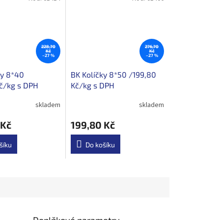
228,70
276,70
Kč
Kč
–27 %
–27 %
ky 8*40
BK Kolíčky 8*50 /199,80
č/kg s DPH
Kč/kg s DPH
skladem
skladem
 Kč
199,80 Kč
šíku
Do košíku
Doplňkové parametry