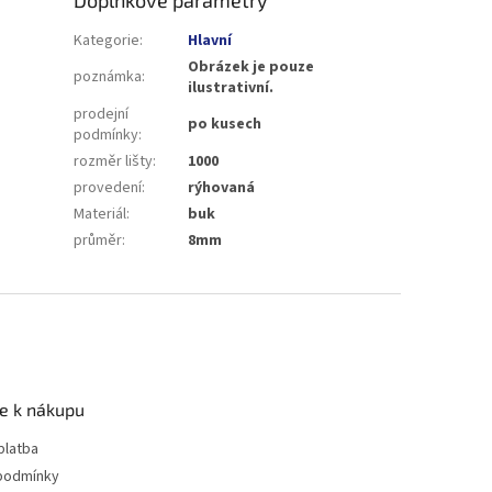
Kategorie
:
Hlavní
Obrázek je pouze
poznámka
:
ilustrativní.
prodejní
po kusech
podmínky
:
rozměr lišty
:
1000
provedení
:
rýhovaná
Materiál
:
buk
průměr
:
8mm
e k nákupu
platba
podmínky