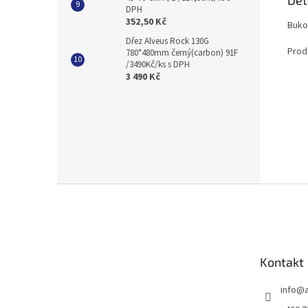
DPH
352,50 Kč
Buko
Dřez Alveus Rock 130G
Prod
780*480mm černý(carbon) 91F
/3490Kč/ks s DPH
3 490 Kč
Z
á
p
a
t
Kontakt
í
info
@