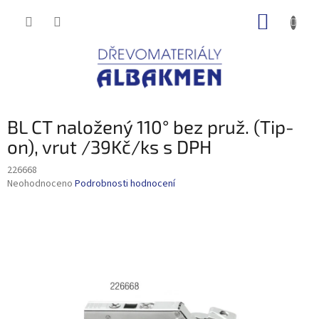
Přejít
NÁKUP
na
obsah
KOŠÍK
BL CT naložený 110° bez pruž. (Tip-
on), vrut /39Kč/ks s DPH
226668
Průměrné
Neohodnoceno
Podrobnosti hodnocení
hodnocení
produktu
je
0,0
z
5
hvězdiček.