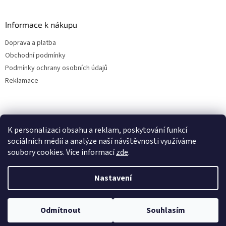
Informace k nákupu
Doprava a platba
Obchodní podmínky
Podmínky ochrany osobních údajů
Reklamace
K personalizaci obsahu a reklam, poskytování funkcí
sociálních médií a analýze naší návštěvnosti využíváme
soubory cookies. Více informací
zde
.
Vytvořil Shoptet
Nastavení
Copyright 2026
ALBAKMEN
. Všechna práva vyhrazena.
Upravit
Odmítnout
Souhlasím
nastavení cookies
UVEDENÉ CENY JSOU PLATNÉ POUZE PRO E-SHOPOVÉ OBJEDNÁVKY