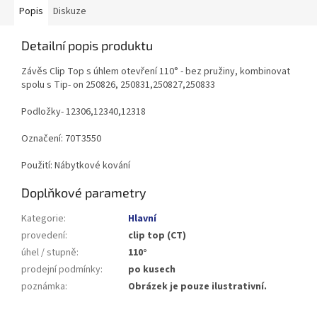
Popis
Diskuze
Detailní popis produktu
Závěs Clip Top s úhlem otevření 110° - bez pružiny, kombinovat
spolu s Tip- on 250826, 250831,250827,250833
Podložky- 12306,12340,12318
Označení: 70T3550
Použití: Nábytkové kování
Doplňkové parametry
Kategorie
:
Hlavní
provedení
:
clip top (CT)
úhel / stupně
:
110°
prodejní podmínky
:
po kusech
poznámka
:
Obrázek je pouze ilustrativní.