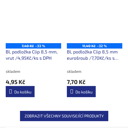
7,40 Kč
–33 %
11,40 Kč
–32 %
BL podložka Clip 8,5 mm,
BL podložka Clip 8,5 mm
vrut /4,95Kč/ks s DPH
eurošroub /7,70Kč/ks s
DPH
skladem
skladem
4,95 Kč
7,70 Kč
Do košíku
Do košíku
ZOBRAZIT VŠECHNY SOUVISEJÍCÍ PRODUKTY