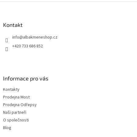
Z
á
p
a
Kontakt
t
info
@
albakmeneshop.cz
í
+420 733 686 852
Informace pro vás
Kontakty
Prodejna Most
Prodejna Odřepsy
Naši partneři
O společnosti
Blog