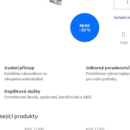
Detailní 
56 Kč
–33 %
TISK
Osobní přístup
Odborné poradenství
Každému zákazníkovi se
Pomůžeme vybrat nejlepš
věnujeme individuálně.
pro vaše potřeby.
Doplňkové služby
Formátování desek, opalování, kartáčování a další.
sející produkty
Kód:
12306
Kód:
12302