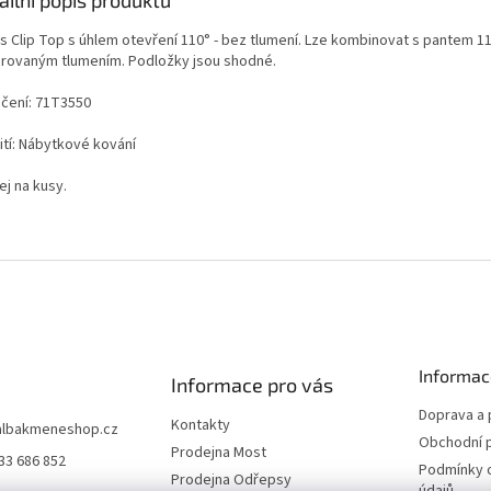
s Clip Top s úhlem otevření 110° - bez tlumení. Lze kombinovat s pantem 11
grovaným tlumením. Podložky jsou shodné.
čení: 71T3550
ití: Nábytkové kování
ej na kusy.
Informac
Informace pro vás
Doprava a 
Kontakty
albakmeneshop.cz
Obchodní 
Prodejna Most
33 686 852
Podmínky 
Prodejna Odřepsy
údajů