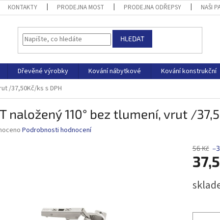
KONTAKTY
PRODEJNA MOST
PRODEJNA ODŘEPSY
NAŠI P
HLEDAT
Dřevěné výrobky
Kování nábytkové
Kování konstrukční
rut /37,50Kč/ks s DPH
T naložený 110° bez tlumení, vrut /37
né
noceno
Podrobnosti hodnocení
ní
u
56 Kč
–3
37,
Měrná
sklad
cena:
ek.