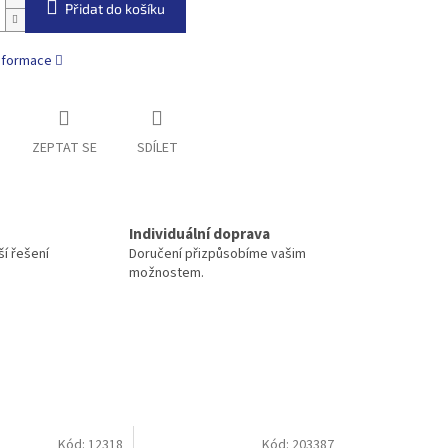
Přidat do košíku
informace
ZEPTAT SE
SDÍLET
Individuální doprava
í řešení
Doručení přizpůsobíme vašim
možnostem.
Kód:
12318
Kód:
203387