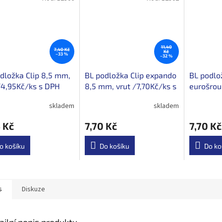
11,40
7,40 Kč
Kč
–33 %
–32 %
dložka Clip 8,5 mm,
BL podložka Clip expando
BL podlo
/4,95Kč/ks s DPH
8,5 mm, vrut /7,70Kč/ks s
eurošrou
DPH
DPH
skladem
skladem
 Kč
7,70 Kč
7,70 Kč
o košíku
Do košíku
Do ko
s
Diskuze
ailní popis produktu