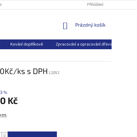
ARTNEŘI
O SPOLEČNOSTI
BLOG
Přihlášení
NÁKUPNÍ
Prázdný košík
KOŠÍK
Kování doplňkové
Zpracování a opracování dřeva
Dřevo
,50Kč/ks s DPH
12052
3 %
50 Kč
em