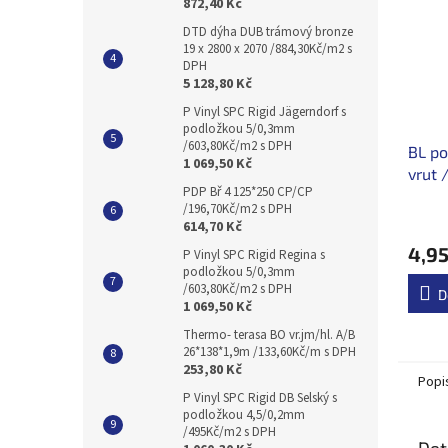
872,40 Kč
DTD dýha DUB trámový bronze
19 x 2800 x 2070 /884,30Kč/m2 s
DPH
5 128,80 Kč
P Vinyl SPC Rigid Jägerndorf s
podložkou 5/0,3mm
/603,80Kč/m2 s DPH
BL po
1 069,50 Kč
vrut 
PDP Bř 4 125*250 CP/CP
/196,70Kč/m2 s DPH
614,70 Kč
4,95
P Vinyl SPC Rigid Regina s
podložkou 5/0,3mm
/603,80Kč/m2 s DPH
D
1 069,50 Kč
Thermo- terasa BO vr.jm/hl. A/B
26*138*1,9m /133,60Kč/m s DPH
253,80 Kč
Popi
P Vinyl SPC Rigid DB Selský s
podložkou 4,5/0,2mm
/495Kč/m2 s DPH
Det