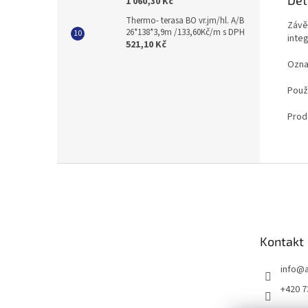
1 060,30 Kč
Thermo- terasa BO vr.jm/hl. A/B
Závě
26*138*3,9m /133,60Kč/m s DPH
inte
521,10 Kč
Ozna
Použ
Prod
Z
á
p
a
t
Kontakt
í
info
@
+420 7