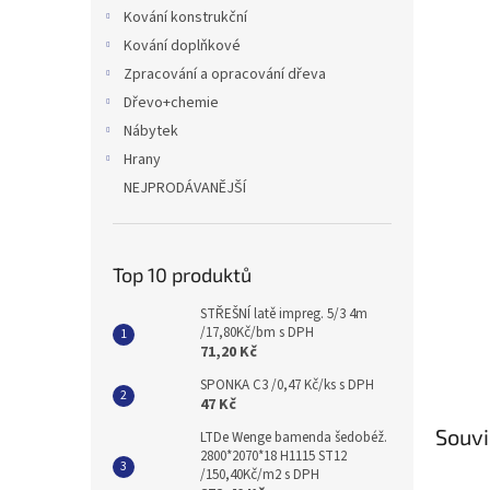
n
Kování konstrukční
e
Kování doplňkové
l
Zpracování a opracování dřeva
Dřevo+chemie
Nábytek
Hrany
NEJPRODÁVANĚJŠÍ
Top 10 produktů
STŘEŠNÍ latě impreg. 5/3 4m
/17,80Kč/bm s DPH
71,20 Kč
SPONKA C3 /0,47 Kč/ks s DPH
47 Kč
Souvi
LTDe Wenge bamenda šedobéž.
2800*2070*18 H1115 ST12
/150,40Kč/m2 s DPH