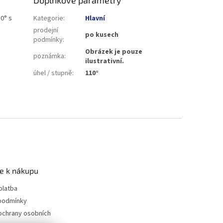
0° s
Kategorie
:
Hlavní
prodejní
po kusech
podmínky
:
Obrázek je pouze
poznámka
:
ilustrativní.
úhel / stupně
:
110°
e k nákupu
platba
podmínky
ochrany osobních