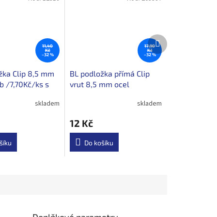
Další
produkt
11,40
17,90
Kč
Kč
–32 %
–32 %
žka Clip 8,5 mm
BL podložka přímá Clip
b /7,70Kč/ks s
vrut 8,5 mm ocel
/12Kč/ks s DPH
skladem
skladem
12 Kč
šíku
Do košíku
Doplňkové parametry