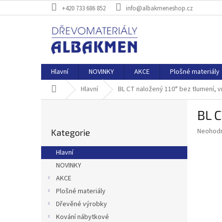
Přejít
+420 733 686 852
info@albakmeneshop.cz
na
obsah
Hlavní
NOVINKY
AKCE
Plošné materiály
Domů
Hlavní
BL CT naložený 110° bez tlumení, v
P
BL C
o
Přeskočit
s
Průměr
Neohod
Kategorie
kategorie
t
hodnoce
r
produkt
Hlavní
a
je
NOVINKY
0,0
n
z
AKCE
n
5
í
Plošné materiály
hvězdič
p
Dřevěné výrobky
a
Kování nábytkové