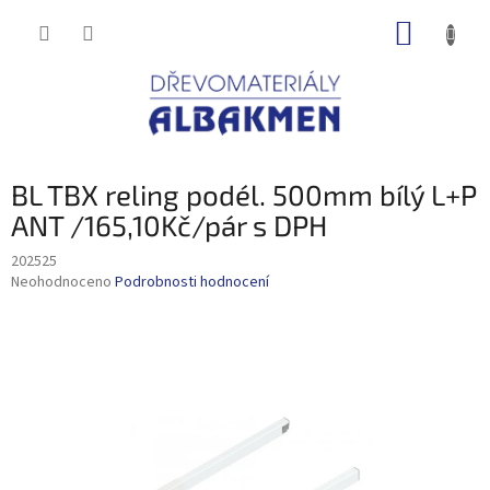
Přejít
NÁKUP
na
obsah
KOŠÍK
BL TBX reling podél. 500mm bílý L+P
ANT /165,10Kč/pár s DPH
202525
Průměrné
Neohodnoceno
Podrobnosti hodnocení
hodnocení
produktu
je
0,0
z
5
hvězdiček.