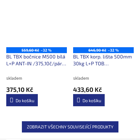
559,60 Kč
–32 %
646,90 Kč
–32 %
BL TBX bočnice M500 bílá
BL TBX korp. lišta 500mm
L+P ANT-IN /375,10č/pár s
30kg L+P TOB
DPH
/433,60Kč/pár s DPH
skladem
skladem
375,10 Kč
433,60 Kč
Do košíku
Do košíku
ZOBRAZIT VŠECHNY SOUVISEJÍCÍ PRODUKTY