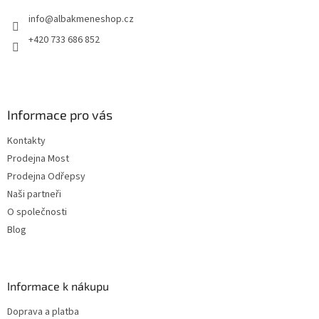
t
info
@
albakmeneshop.cz
í
+420 733 686 852
Informace pro vás
Kontakty
Prodejna Most
Prodejna Odřepsy
Naši partneři
O společnosti
Blog
Informace k nákupu
Doprava a platba