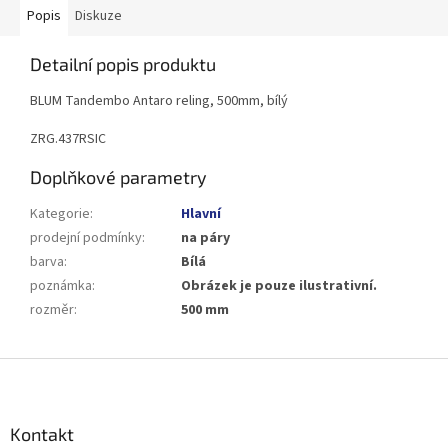
Popis
Diskuze
Detailní popis produktu
BLUM Tandembo Antaro reling, 500mm, bílý
ZRG.437RSIC
Doplňkové parametry
Kategorie
:
Hlavní
prodejní podmínky
:
na páry
barva
:
Bílá
poznámka
:
Obrázek je pouze ilustrativní.
rozměr
:
500 mm
Z
á
p
a
Kontakt