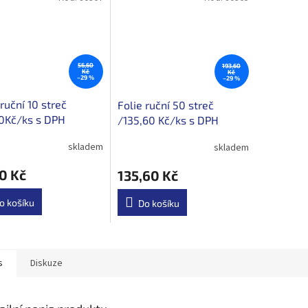
56,60
193,60
Kč
Kč
–29 %
–29 %
 ruční 10 streč
Folie ruční 50 streč
0Kč/ks s DPH
/135,60 Kč/ks s DPH
skladem
skladem
0 Kč
135,60 Kč
o košíku
Do košíku
s
Diskuze