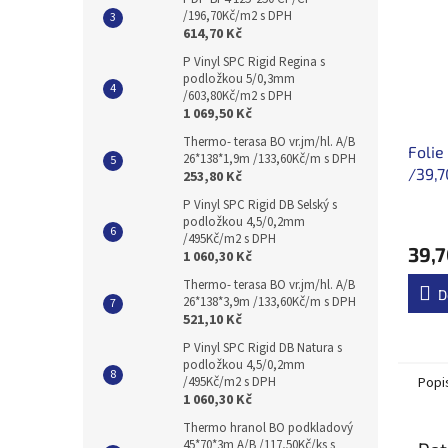
/196,70Kč/m2 s DPH
614,70 Kč
P Vinyl SPC Rigid Regina s
podložkou 5/0,3mm
/603,80Kč/m2 s DPH
1 069,50 Kč
Thermo- terasa BO vr.jm/hl. A/B
Folie
26*138*1,9m /133,60Kč/m s DPH
/39,7
253,80 Kč
P Vinyl SPC Rigid DB Selský s
podložkou 4,5/0,2mm
/495Kč/m2 s DPH
39,7
1 060,30 Kč
Thermo- terasa BO vr.jm/hl. A/B
D
26*138*3,9m /133,60Kč/m s DPH
521,10 Kč
P Vinyl SPC Rigid DB Natura s
podložkou 4,5/0,2mm
Popi
/495Kč/m2 s DPH
1 060,30 Kč
Thermo hranol BO podkladový
45*70*3m A/B /117,50Kč/ks s