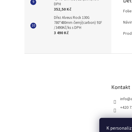
Det
DPH
352,50 Kč
Folie
Dřez Alveus Rock 130G
Návi
780*480mm černý(carbon) 91F
/3490Kč/ks s DPH
3 490 Kč
Prod
Z
á
p
a
t
Kontakt
í
info
@
+420 7
K personaliz