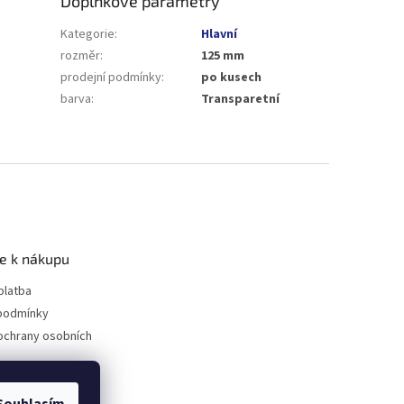
Doplňkové parametry
Kategorie
:
Hlavní
rozměr
:
125 mm
prodejní podmínky
:
po kusech
barva
:
Transparetní
e k nákupu
platba
podmínky
ochrany osobních