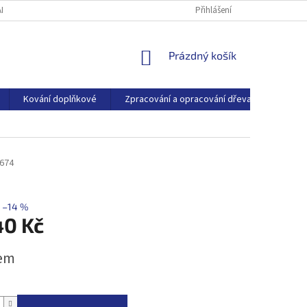
ARTNEŘI
O SPOLEČNOSTI
BLOG
Přihlášení
NÁKUPNÍ
Prázdný košík
KOŠÍK
Kování doplňkové
Zpracování a opracování dřeva
Dřevo
674
–14 %
40 Kč
em