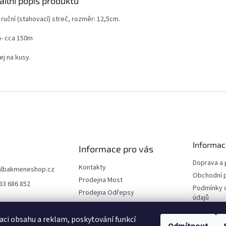
ailní popis produktu
 ruční (stahovací) streč, rozměr: 12,5cm.
n- cca 150m
ej na kusy.
Informac
Informace pro vás
Doprava a 
Kontakty
albakmeneshop.cz
Obchodní 
Prodejna Most
33 686 852
Podmínky 
Prodejna Odřepsy
údajů
Naši partneři
Reklamace
O společnosti
aci obsahu a reklam, poskytování funkcí