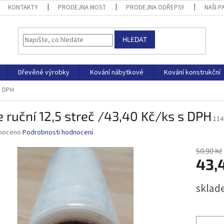
KONTAKTY
PRODEJNA MOST
PRODEJNA ODŘEPSY
NAŠI P
HLEDAT
Dřevěné výrobky
Kování nábytkové
Kování konstrukční
s DPH
e ruční 12,5 streč /43,40 Kč/ks s DPH
114
né
noceno
Podrobnosti hodnocení
ní
u
50,90 Kč
43,
Měrná
sklad
cena:
ek.