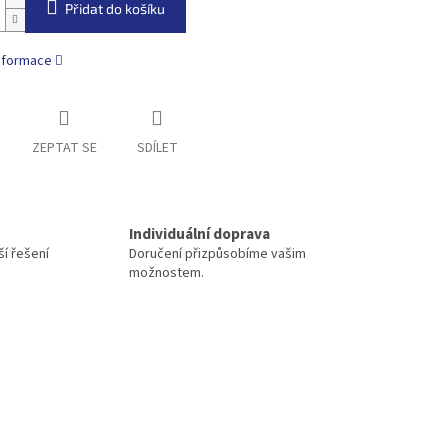
Přidat do košíku
informace
ZEPTAT SE
SDÍLET
Individuální doprava
í řešení
Doručení přizpůsobíme vašim
možnostem.