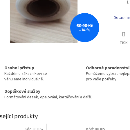
Detailní 
50,90 Kč
–14 %
TISK
Osobní přístup
Odborné poradenství
Každému zákazníkovi se
Pomůžeme vybrat nejlepš
věnujeme individuálně.
pro vaše potřeby.
Doplňkové služby
Formátování desek, opalování, kartáčování a další.
sející produkty
Kód:
80367
Kód:
80365