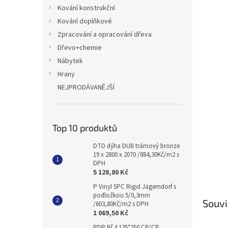
n
Kování konstrukční
e
Kování doplňkové
l
Zpracování a opracování dřeva
Dřevo+chemie
Nábytek
Hrany
NEJPRODÁVANĚJŠÍ
Top 10 produktů
DTD dýha DUB trámový bronze
19 x 2800 x 2070 /884,30Kč/m2 s
DPH
5 128,80 Kč
P Vinyl SPC Rigid Jägerndorf s
podložkou 5/0,3mm
Souvi
/603,80Kč/m2 s DPH
1 069,50 Kč
PDP Bř 4 125*250 CP/CP