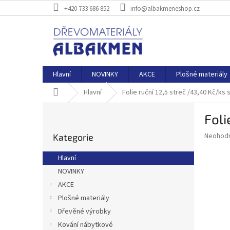
Přejít
+420 733 686 852
info@albakmeneshop.cz
na
obsah
Hlavní
NOVINKY
AKCE
Plošné materiály
Domů
Hlavní
Folie ruční 12,5 streč /43,40 Kč/ks 
P
Foli
o
Přeskočit
s
Průměr
Neohod
Kategorie
kategorie
t
hodnoce
r
produkt
Hlavní
a
je
NOVINKY
0,0
n
z
AKCE
n
5
í
Plošné materiály
hvězdič
p
Dřevěné výrobky
a
Kování nábytkové