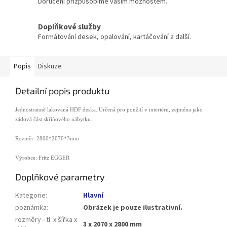
Doručení přizpůsobíme vašim možnostem.
Doplňkové služby
Formátování desek, opalování, kartáčování a další.
Popis
Diskuze
Detailní popis produktu
Jednostranně lakovaná HDF deska. Určená pro použití v interiéru, zejména jako
zádová část skříňového nábytku.
Rozměr: 2800*2070*3mm
Výrobce: Fritz EGGER
Doplňkové parametry
Kategorie
:
Hlavní
poznámka
:
Obrázek je pouze ilustrativní.
rozměry - tl. x šířka x
3 x 2070 x 2800 mm