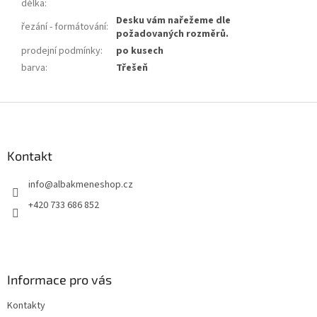
délka
:
Desku vám nařežeme dle
řezání - formátování
:
požadovaných rozměrů.
prodejní podmínky
:
po kusech
barva
:
Třešeň
Z
á
p
a
Kontakt
t
info
@
albakmeneshop.cz
í
+420 733 686 852
Informace pro vás
Kontakty