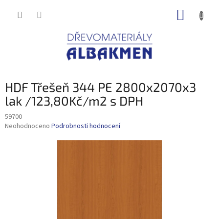
Přejít
NÁKUP
na
obsah
KOŠÍK
HDF Třešeň 344 PE 2800x2070x3
lak /123,80Kč/m2 s DPH
59700
Průměrné
Neohodnoceno
Podrobnosti hodnocení
hodnocení
produktu
je
0,0
z
5
hvězdiček.