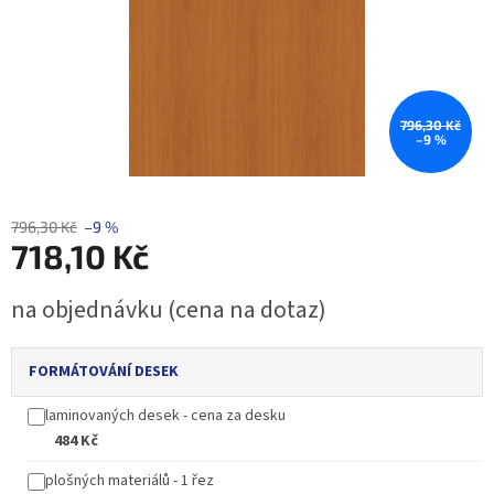
796,30 Kč
–9 %
796,30 Kč
–9 %
718,10 Kč
Měrná
na objednávku (cena na dotaz)
cena:
FORMÁTOVÁNÍ DESEK
laminovaných desek - cena za desku
484 Kč
plošných materiálů - 1 řez