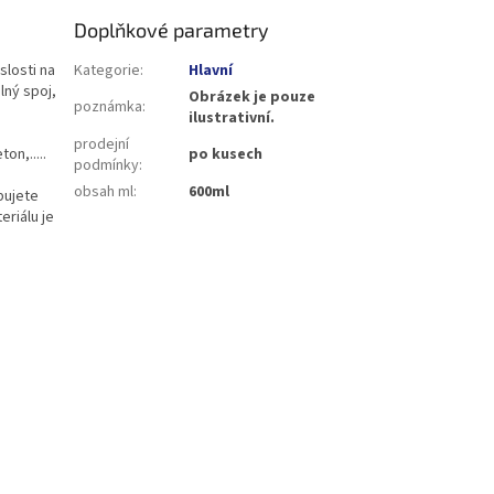
Doplňkové parametry
slosti na
Kategorie
:
Hlavní
lný spoj,
Obrázek je pouze
poznámka
:
ilustrativní.
prodejní
on,.....
po kusech
podmínky
:
obsah ml
:
600ml
bujete
eriálu je