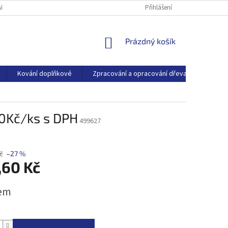
ARTNEŘI
O SPOLEČNOSTI
BLOG
Přihlášení
NÁKUPNÍ
Prázdný košík
KOŠÍK
Kování doplňkové
Zpracování a opracování dřeva
Dřevo
60Kč/ks s DPH
499627
č
–27 %
,60 Kč
em