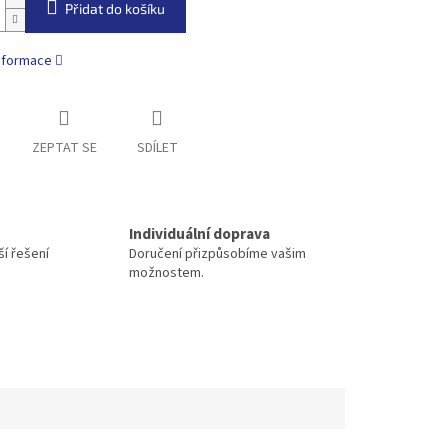
Přidat do košíku
informace
ZEPTAT SE
SDÍLET
Individuální doprava
í řešení
Doručení přizpůsobíme vašim
možnostem.