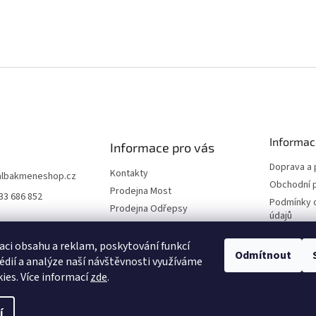
Informac
Informace pro vás
Doprava a 
Kontakty
albakmeneshop.cz
Obchodní 
Prodejna Most
33 686 852
Podmínky 
Prodejna Odřepsy
údajů
Naši partneři
Reklamace
O společnosti
aci obsahu a reklam, poskytování funkcí
Odmítnout
édií a analýze naší návštěvnosti využíváme
Blog
ies. Více informací
zde
.
í