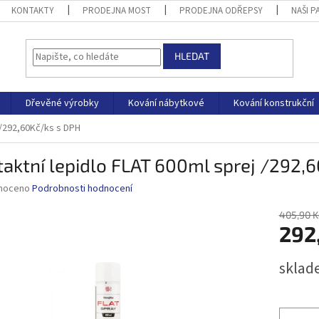
KONTAKTY
PRODEJNA MOST
PRODEJNA ODŘEPSY
NAŠI P
HLEDAT
Dřevěné výrobky
Kování nábytkové
Kování konstrukční
 /292,60Kč/ks s DPH
aktní lepidlo FLAT 600ml sprej /292,
né
noceno
Podrobnosti hodnocení
ní
u
405,90 K
292
Měrná
sklad
cena:
ek.