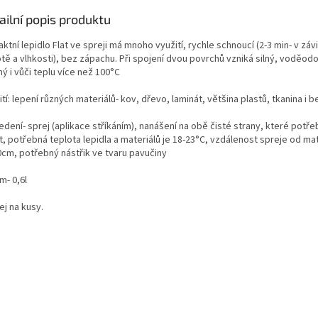
ailní popis produktu
ktní lepidlo Flat ve spreji má mnoho využití, rychle schnoucí (2-3 min- v závi
tě a vlhkosti), bez zápachu. Při spojení dvou povrchů vzniká silný, voděodo
ý i vůči teplu více než 100°C
tí: lepení různých materiálů- kov, dřevo, laminát, většina plastů, tkanina i bet
dení- sprej (aplikace stříkáním), nanášení na obě čisté strany, které potře
t, potřebná teplota lepidla a materiálů je 18-23°C, vzdálenost spreje od mat
0cm, potřebný nástřik ve tvaru pavučiny
m- 0,6l
ej na kusy.