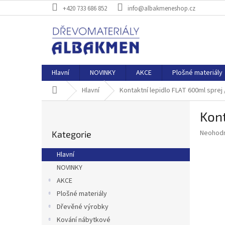
Přejít
+420 733 686 852
info@albakmeneshop.cz
na
obsah
Hlavní
NOVINKY
AKCE
Plošné materiály
Domů
Hlavní
Kontaktní lepidlo FLAT 600ml sprej
P
Kont
o
Přeskočit
s
Průměr
Neohod
Kategorie
kategorie
t
hodnoce
r
produkt
Hlavní
a
je
NOVINKY
0,0
n
z
AKCE
n
5
í
Plošné materiály
hvězdič
p
Dřevěné výrobky
a
Kování nábytkové