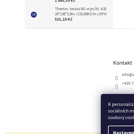
1 060,30 Kč
Thermo- terasa BO vr.jm/hl. A/B
26*138*3,9m /133,60Kč/m s DPH
521,10 Kč
Z
á
p
a
t
Kontakt
í
info
@
+420 7
K personaliz
sociálních m
soubory cook
Nastaven