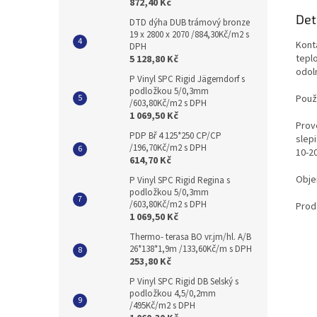
872,40 Kč
Det
DTD dýha DUB trámový bronze
19 x 2800 x 2070 /884,30Kč/m2 s
Konta
DPH
teplo
5 128,80 Kč
odoln
P Vinyl SPC Rigid Jägerndorf s
podložkou 5/0,3mm
Použi
/603,80Kč/m2 s DPH
1 069,50 Kč
Prove
PDP Bř 4 125*250 CP/CP
slepi
/196,70Kč/m2 s DPH
10-2
614,70 Kč
Obje
P Vinyl SPC Rigid Regina s
podložkou 5/0,3mm
/603,80Kč/m2 s DPH
Prod
1 069,50 Kč
Thermo- terasa BO vr.jm/hl. A/B
26*138*1,9m /133,60Kč/m s DPH
253,80 Kč
P Vinyl SPC Rigid DB Selský s
podložkou 4,5/0,2mm
/495Kč/m2 s DPH