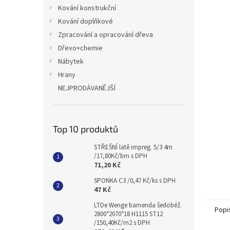
n
Kování konstrukční
e
Kování doplňkové
l
Zpracování a opracování dřeva
Dřevo+chemie
Nábytek
Hrany
NEJPRODÁVANĚJŠÍ
Top 10 produktů
STŘEŠNÍ latě impreg. 5/3 4m
/17,80Kč/bm s DPH
71,20 Kč
SPONKA C3 /0,47 Kč/ks s DPH
47 Kč
LTDe Wenge bamenda šedobéž.
Popi
2800*2070*18 H1115 ST12
/150,40Kč/m2 s DPH