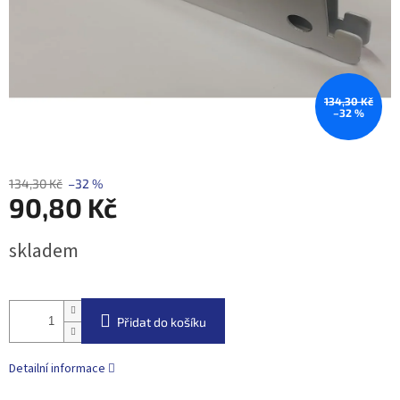
134,30 Kč
–32 %
134,30 Kč
–32 %
90,80 Kč
Měrná
skladem
cena:
Přidat do košíku
Detailní informace