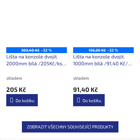
303,40 Kč
–32 %
135,20 Kč
–32 %
Lišta na konzole dvojit.
Lišta na konzole dvojit.
2000mm bílá /205Kč/ks s
1000mm bílá /91,40 Kč/ks
DPH
s DPH
skladem
skladem
205 Kč
91,40 Kč
Do košíku
Do košíku
ZOBRAZIT VŠECHNY SOUVISEJÍCÍ PRODUKTY