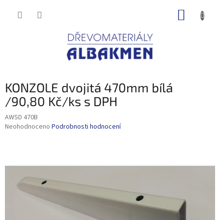
Přejít
NÁKUP
na
obsah
KOŠÍK
KONZOLE dvojitá 470mm bílá
/90,80 Kč/ks s DPH
AWSD 470B
Průměrné
Neohodnoceno
Podrobnosti hodnocení
hodnocení
produktu
je
0,0
z
5
hvězdiček.