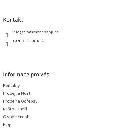
á
p
a
Kontakt
t
info
@
albakmeneshop.cz
í
+420 733 686 852
Informace pro vás
Kontakty
Prodejna Most
Prodejna Odřepsy
Naši partneři
O společnosti
Blog