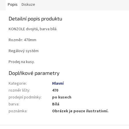
Popis
Diskuze
Detailní popis produktu
KONZOLE dvojitá, barva bílá.
Rozměr: 470mm
Regálový systém
Prodej na kusy.
Doplňkové parametry
Kategorie
:
Hlavní
rozměr lišty
:
470
prodejní podmínky
:
po kusech
barva
:
Bílá
poznámka
:
Obrázek je pouze ilustrativní.
Z