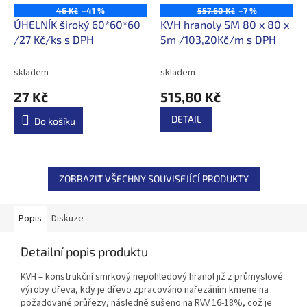
46 Kč
–41 %
557,60 Kč
–7 %
ÚHELNÍK široký 60*60*60
KVH hranoly SM 80 x 80 x
/27 Kč/ks s DPH
5m /103,20Kč/m s DPH
skladem
skladem
27 Kč
515,80 Kč
DETAIL
Do košíku
ZOBRAZIT VŠECHNY SOUVISEJÍCÍ PRODUKTY
Popis
Diskuze
Detailní popis produktu
KVH = konstrukční smrkový nepohledový hranol již z průmyslové
výroby dřeva, kdy je dřevo zpracováno nařezáním kmene na
požadované průřezy, následně sušeno na RVV 16-18%, což je