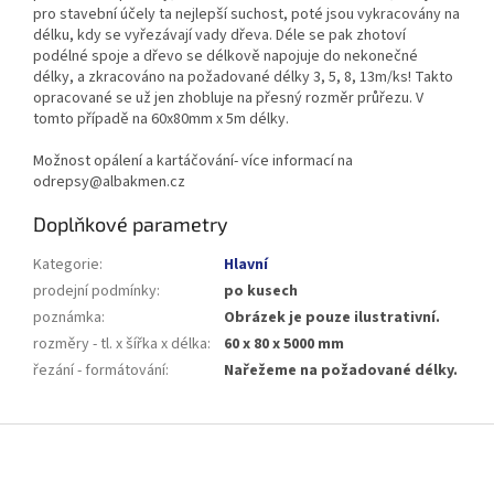
pro stavební účely ta nejlepší suchost, poté jsou vykracovány na
délku, kdy se vyřezávají vady dřeva. Déle se pak zhotoví
podélné spoje a dřevo se délkově napojuje do nekonečné
délky, a zkracováno na požadované délky 3, 5, 8, 13m/ks! Takto
opracované se už jen zhobluje na přesný rozměr průřezu. V
tomto případě na 60x80mm x 5m délky.
Možnost opálení a kartáčování- více informací na
odrepsy@albakmen.cz
Doplňkové parametry
Kategorie
:
Hlavní
prodejní podmínky
:
po kusech
poznámka
:
Obrázek je pouze ilustrativní.
rozměry - tl. x šířka x délka
:
60 x 80 x 5000 mm
řezání - formátování
:
Nařežeme na požadované délky.
Z
á
p