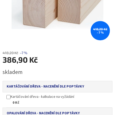
418,20 Kč
–7 %
418,20 Kč
–7 %
386,90 Kč
Měrná
skladem
cena:
KARTÁČOVÁNÍ DŘEVA - NACENĚNÍ DLE POPTÁVKY
Kartáčování dřeva - kalkulace na vyžádání
0 Kč
OPALOVÁNÍ DŘEVA - NACENĚNÍ DLE POPTÁVKY