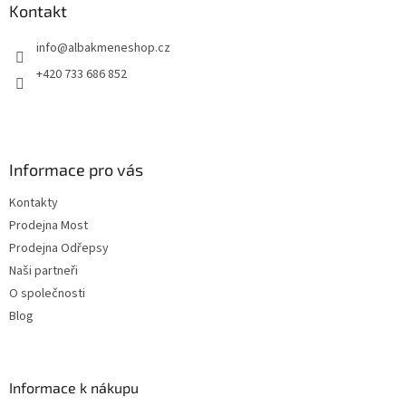
a
Kontakt
t
info
@
albakmeneshop.cz
í
+420 733 686 852
Informace pro vás
Kontakty
Prodejna Most
Prodejna Odřepsy
Naši partneři
O společnosti
Blog
Informace k nákupu