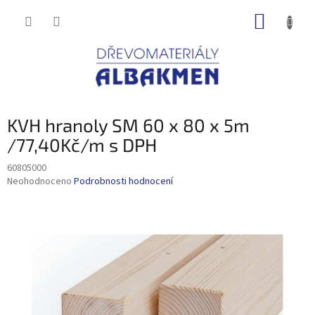
Přejít
NÁKUP
na
obsah
KOŠÍK
KVH hranoly SM 60 x 80 x 5m
/77,40Kč/m s DPH
60805000
Průměrné
Neohodnoceno
Podrobnosti hodnocení
hodnocení
produktu
je
0,0
z
5
hvězdiček.