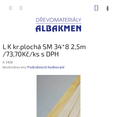
Přejít
NÁKUP
na
obsah
KOŠÍK
L K kr.plochá SM 34*8 2,5m
/73,70Kč/ks s DPH
K 3408
Průměrné
Neohodnoceno
Podrobnosti hodnocení
hodnocení
produktu
je
0,0
z
5
hvězdiček.