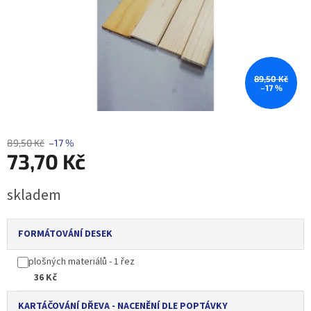
89,50 Kč
–17 %
89,50 Kč
–17 %
73,70 Kč
Měrná
skladem
cena:
FORMÁTOVÁNÍ DESEK
plošných materiálů - 1 řez
36 Kč
KARTÁČOVÁNÍ DŘEVA - NACENĚNÍ DLE POPTÁVKY