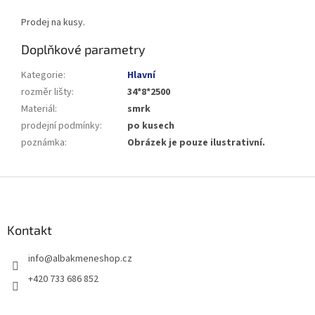
Prodej na kusy.
Doplňkové parametry
Kategorie
:
Hlavní
rozměr lišty
:
34*8*2500
Materiál
:
smrk
prodejní podmínky
:
po kusech
poznámka
:
Obrázek je pouze ilustrativní.
Z
á
p
a
Kontakt
t
info
@
albakmeneshop.cz
í
+420 733 686 852