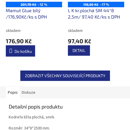
201,70 Kč
–12 %
118,30 Kč
–17 %
Mamut Glue bílý
L K kr.plochá SM 44*8
/176,90Kč/ks s DPH
2,5m/ 97,40 Kč/ks s DPH
skladem
skladem
176,90 Kč
97,40 Kč
DETAIL
Do košíku
ZOBRAZIT VŠECHNY SOUVISEJÍCÍ PRODUKTY
Popis
Diskuze
Detailní popis produktu
Kodrefa lišta plochá, smrk.
Rozměr: 34*8*2500 mm.