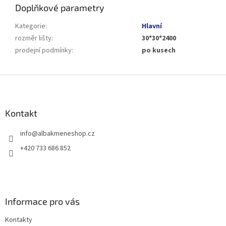
Doplňkové parametry
Kategorie
:
Hlavní
rozměr lišty
:
30*30*2400
prodejní podmínky
:
po kusech
Z
á
p
a
Kontakt
t
info
@
albakmeneshop.cz
í
+420 733 686 852
Informace pro vás
Kontakty