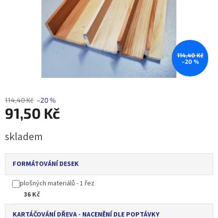
114,40 Kč
–20 %
114,40 Kč
–20 %
91,50 Kč
Měrná
skladem
cena:
FORMÁTOVÁNÍ DESEK
plošných materiálů - 1 řez
36 Kč
KARTÁČOVÁNÍ DŘEVA - NACENĚNÍ DLE POPTÁVKY