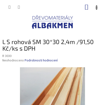
Přejít
NÁKUP
na
obsah
KOŠÍK
L S rohová SM 30*30 2,4m /91,50
Kč/ks s DPH
R 3030
Průměrné
Neohodnoceno
Podrobnosti hodnocení
hodnocení
produktu
je
0,0
z
5
hvězdiček.