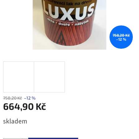
758,20 Kč
–12 %
758,20 Kč
–12 %
664,90 Kč
Měrná
skladem
cena: