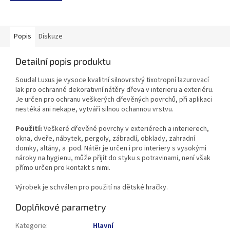
Popis
Diskuze
Detailní popis produktu
Soudal Luxus je vysoce kvalitní silnovrstvý tixotropní lazurovací
lak pro ochranné dekorativní nátěry dřeva v interieru a exteriéru.
Je určen pro ochranu veškerých dřevěných povrchů, při aplikaci
nestéká ani nekape, vytváří silnou ochannou vrstvu.
Použití:
Veškeré dřevěné povrchy v exteriérech a interierech,
okna, dveře, nábytek, pergoly, zábradlí, obklady, zahradní
domky, altány, a pod. Nátěr je určen i pro interiery s vysokými
nároky na hygienu, může přijít do styku s potravinami, není však
přímo určen pro kontakt s nimi.
Výrobek je schválen pro použití na dětské hračky.
Doplňkové parametry
Kategorie
:
Hlavní