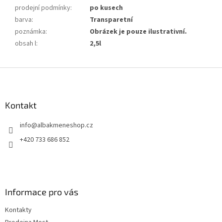
prodejní podmínky
:
po kusech
barva
:
Transparetní
poznámka
:
Obrázek je pouze ilustrativní.
obsah l
:
2,5l
Z
á
p
a
Kontakt
t
info
@
albakmeneshop.cz
í
+420 733 686 852
Informace pro vás
Kontakty