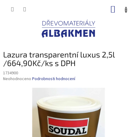
Přejít
NÁKUP
na
obsah
KOŠÍK
Lazura transparentní luxus 2,5l
/664,90Kč/ks s DPH
1734900
Průměrné
Neohodnoceno
Podrobnosti hodnocení
hodnocení
produktu
je
0,0
z
5
hvězdiček.