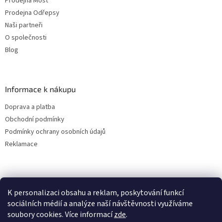
Prodejna Most
Prodejna Odřepsy
Naši partneři
O společnosti
Blog
Informace k nákupu
Doprava a platba
Obchodní podmínky
Podmínky ochrany osobních údajů
Reklamace
K personalizaci obsahu a reklam, poskytování funkcí
sociálních médií a analýze naší návštěvnosti využíváme
soubory cookies. Více informací
zde
.