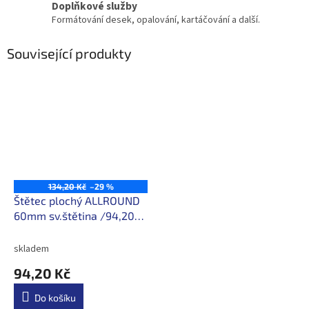
Doplňkové služby
Formátování desek, opalování, kartáčování a další.
Související produkty
134,20 Kč
–29 %
Štětec plochý ALLROUND
60mm sv.štětina /94,20
Kč/ks s DPH
skladem
94,20 Kč
Do košíku