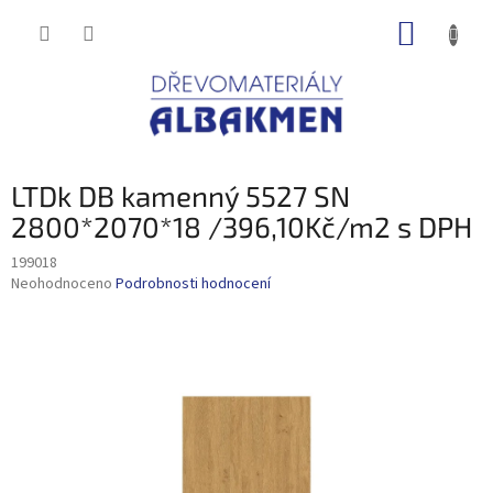
Přejít
NÁKUP
na
obsah
KOŠÍK
LTDk DB kamenný 5527 SN
2800*2070*18 /396,10Kč/m2 s DPH
199018
Průměrné
Neohodnoceno
Podrobnosti hodnocení
hodnocení
produktu
je
0,0
z
5
hvězdiček.