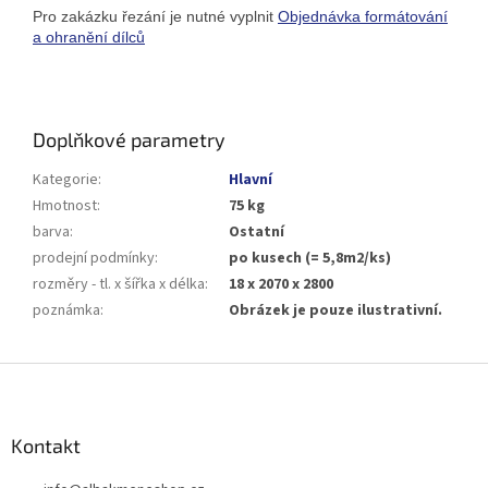
Pro zakázku řezání je nutné vyplnit
Objednávka formátování
a ohranění dílců
Doplňkové parametry
Kategorie
:
Hlavní
Hmotnost
:
75 kg
barva
:
Ostatní
prodejní podmínky
:
po kusech (= 5,8m2/ks)
rozměry - tl. x šířka x délka
:
18 x 2070 x 2800
poznámka
:
Obrázek je pouze ilustrativní.
Z
á
p
a
Kontakt
t