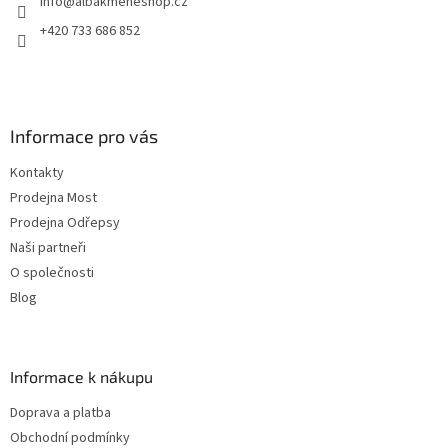
info
@
albakmeneshop.cz
í
+420 733 686 852
Informace pro vás
Kontakty
Prodejna Most
Prodejna Odřepsy
Naši partneři
O společnosti
Blog
Informace k nákupu
Doprava a platba
Obchodní podmínky