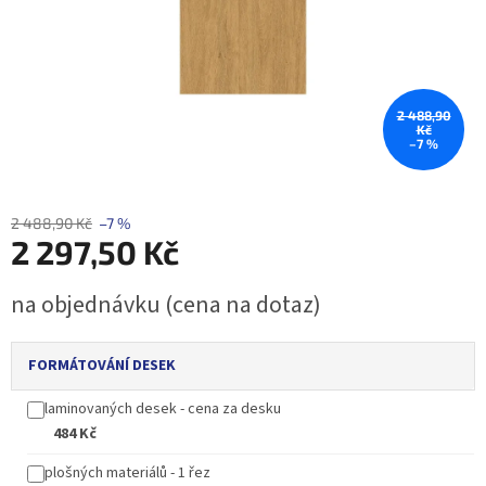
2 488,90
Kč
–7 %
2 488,90 Kč
–7 %
2 297,50 Kč
Měrná
na objednávku (cena na dotaz)
cena:
FORMÁTOVÁNÍ DESEK
laminovaných desek - cena za desku
484 Kč
plošných materiálů - 1 řez