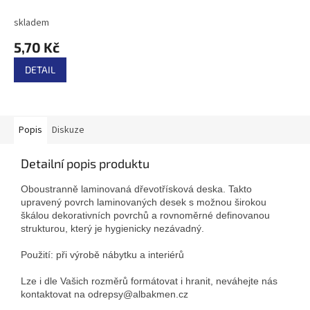
DPH
skladem
5,70 Kč
DETAIL
Popis
Diskuze
Detailní popis produktu
Oboustranně laminovaná dřevotřísková deska. Takto
upravený povrch laminovaných desek s možnou širokou
škálou dekorativních povrchů a rovnoměrné definovanou
strukturou, který je hygienicky nezávadný.
Použití: při výrobě nábytku a interiérů
Lze i dle Vašich rozměrů formátovat i hranit, neváhejte nás
kontaktovat na odrepsy@albakmen.cz