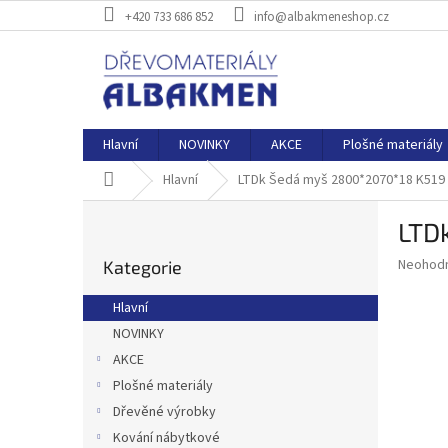
Přejít
+420 733 686 852
info@albakmeneshop.cz
na
obsah
Hlavní
NOVINKY
AKCE
Plošné materiály
Domů
Hlavní
LTDk Šedá myš 2800*2070*18 K519
P
LTD
o
Přeskočit
s
Průměr
Neohod
Kategorie
kategorie
t
hodnoce
r
produkt
Hlavní
a
je
NOVINKY
0,0
n
z
AKCE
n
5
í
Plošné materiály
hvězdič
p
Dřevěné výrobky
a
Kování nábytkové