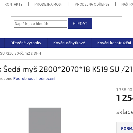
KONTAKTY
PRODEJNA MOST
PRODEJNA ODŘEPSY
NAŠI P
HLEDAT
Dřevěné výrobky
Kování nábytkové
Kování konstrukční
 SU /216,30Kč/m2 s DPH
k Šedá myš 2800*2070*18 K519 SU /2
né
noceno
Podrobnosti hodnocení
ní
u
1 358,90
1 25
Měrná
sklad
cena:
ek.
FORMÁ