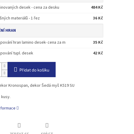
inovaných desek - cena za desku
484 Kč
šných materiálů - 1 řez
36 Kč
NÍ HRAN
pování hran lamino desek- cena za m
35 Kč
pování tupl. desek
42 Kč
Přidat do košíku
ekor Kronospan, dekor Šedá myš K519 SU
 kusy.
informace