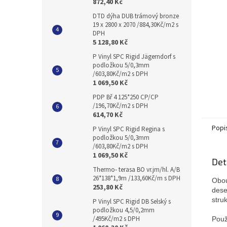
872,40 Kč
DTD dýha DUB trámový bronze
19 x 2800 x 2070 /884,30Kč/m2 s
DPH
5 128,80 Kč
P Vinyl SPC Rigid Jägerndorf s
podložkou 5/0,3mm
/603,80Kč/m2 s DPH
1 069,50 Kč
PDP Bř 4 125*250 CP/CP
/196,70Kč/m2 s DPH
614,70 Kč
Popi
P Vinyl SPC Rigid Regina s
podložkou 5/0,3mm
/603,80Kč/m2 s DPH
1 069,50 Kč
Det
Thermo- terasa BO vr.jm/hl. A/B
26*138*1,9m /133,60Kč/m s DPH
Obou
253,80 Kč
dese
stru
P Vinyl SPC Rigid DB Selský s
podložkou 4,5/0,2mm
/495Kč/m2 s DPH
Použ