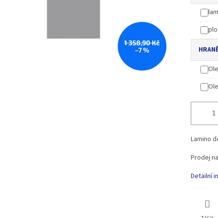
lam
plo
1 358,90 Kč
HRANĚ
–7 %
Ole
Ole
Lamino d
Prodej na
Detailní 