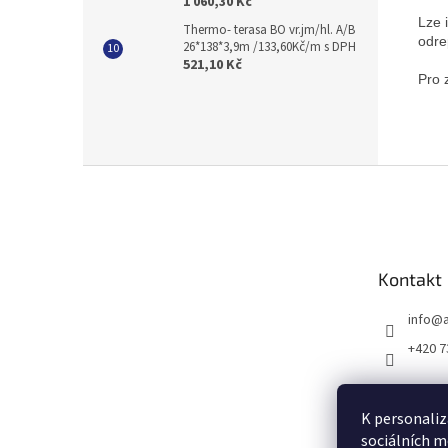
1 060,30 Kč
Lze 
Thermo- terasa BO vr.jm/hl. A/B
odr
26*138*3,9m /133,60Kč/m s DPH
521,10 Kč
Pro 
Z
á
p
a
t
Kontakt
í
info
@
+420 7
K personaliz
sociálních m