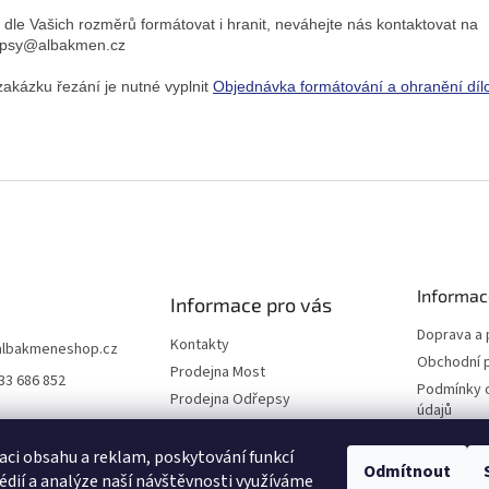
i dle Vašich rozměrů formátovat i hranit, neváhejte nás kontaktovat na
epsy@albakmen.cz
zakázku řezání je nutné vyplnit
Objednávka formátování a ohranění díl
Informac
Informace pro vás
Doprava a 
Kontakty
albakmeneshop.cz
Obchodní 
Prodejna Most
33 686 852
Podmínky 
Prodejna Odřepsy
údajů
Naši partneři
Reklamace
O společnosti
aci obsahu a reklam, poskytování funkcí
Odmítnout
édií a analýze naší návštěvnosti využíváme
Blog