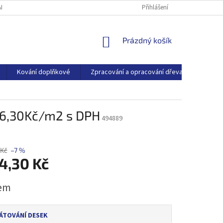
ARTNEŘI
O SPOLEČNOSTI
BLOG
Přihlášení
NÁKUPNÍ
Prázdný košík
KOŠÍK
Kování doplňkové
Zpracování a opracování dřeva
Dřevo
16,30Kč/m2 s DPH
494889
 Kč
–7 %
4,30 Kč
em
TOVÁNÍ DESEK