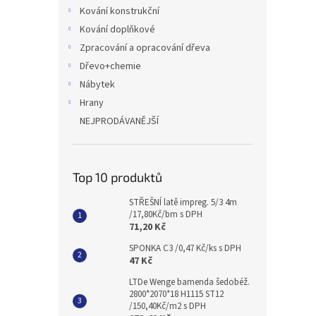
n
Kování konstrukční
e
Kování doplňkové
l
Zpracování a opracování dřeva
Dřevo+chemie
Nábytek
Hrany
NEJPRODÁVANĚJŠÍ
Top 10 produktů
STŘEŠNÍ latě impreg. 5/3 4m
/17,80Kč/bm s DPH
71,20 Kč
SPONKA C3 /0,47 Kč/ks s DPH
47 Kč
LTDe Wenge bamenda šedobéž.
2800*2070*18 H1115 ST12
/150,40Kč/m2 s DPH