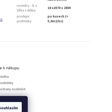
rozměry - tl. x
18 x2070 x 2800
šířka x délka
:
prodejní
po kusech (=
ců
podmínky
:
5,8m2/ks)
e k nákupu
platba
podmínky
ochrany osobních
Souhlasím