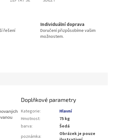
ZEPTAT SE
SDÍLET
Individuální doprava
í řešení
Doručení přizpůsobíme vašim
možnostem.
Doplňkové parametry
Kategorie
:
Hlavní
inovaných
ovanou
Hmotnost
:
75 kg
barva
:
Šedá
Obrázek je pouze
poznámka
:
ilustrativní.