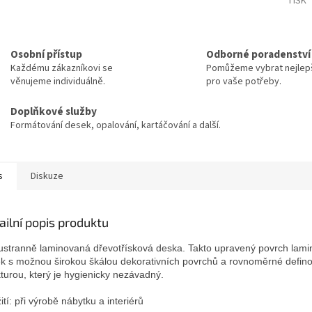
TISK
Osobní přístup
Odborné poradenství
Každému zákazníkovi se
Pomůžeme vybrat nejlepš
věnujeme individuálně.
pro vaše potřeby.
Doplňkové služby
Formátování desek, opalování, kartáčování a další.
s
Diskuze
ailní popis produktu
stranně laminovaná dřevotřísková deska. Takto upravený povrch lam
k s možnou širokou škálou dekorativních povrchů a rovnoměrné defin
kturou, který je hygienicky nezávadný.
ití: při výrobě nábytku a interiérů