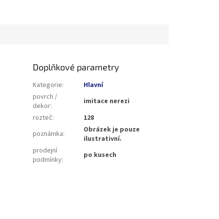
Doplňkové parametry
Kategorie
:
Hlavní
povrch /
imitace nerezi
dekor
:
rozteč
:
128
Obrázek je pouze
poznámka
:
ilustrativní.
prodejní
po kusech
podmínky
: