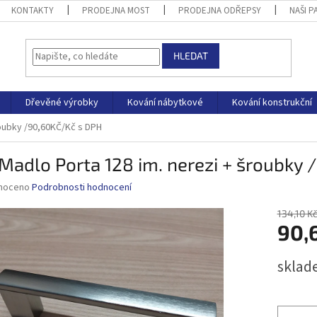
KONTAKTY
PRODEJNA MOST
PRODEJNA ODŘEPSY
NAŠI P
HLEDAT
Dřevěné výrobky
Kování nábytkové
Kování konstrukční
roubky /90,60KČ/Kč s DPH
Madlo Porta 128 im. nerezi + šroubky
né
noceno
Podrobnosti hodnocení
ní
u
134,10 K
90,
Měrná
sklad
cena:
ek.