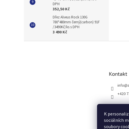
DPH
352,50 Kč
Dřez Alveus Rock 130G
780*480mm černý(carbon) 91F
/3490Kč/ks s DPH
3 490 Kč
Z
á
p
a
t
Kontakt
í
info
@
+420 7
K personaliz
sociálních m
soubory cook