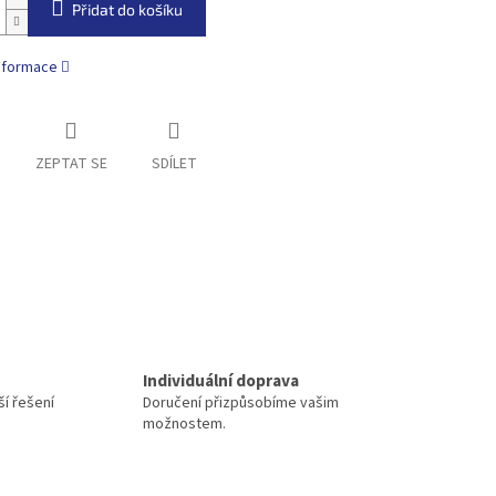
Přidat do košíku
informace
ZEPTAT SE
SDÍLET
Individuální doprava
í řešení
Doručení přizpůsobíme vašim
možnostem.