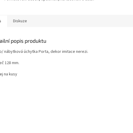
s
Diskuze
ailní popis produktu
o/ nábytková úchytka Porta, dekor imitace nerezi.
eč 128 mm.
ej na kusy