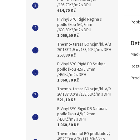
/196,70Kč/m2 s DPH
614,70 Kč
P Vinyl SPC Rigid Regina s
Popi
podložkou 5/0,3mm
/603,80Kč/m2 s DPH
1 069,50 Kč
Det
Thermo- terasa BO vr.jm/hl. A/B
26*138*1,9m /133,60Kč/m s DPH
Madl
253,80 Kč
P Vinyl SPC Rigid DB Selský s
Rozt
podložkou 4,5/0,2mm
/495Kč/m2 s DPH
Prod
1 060,30 Kč
Thermo- terasa BO vr.jm/hl. A/B
26*138*3,9m /133,60Kč/m s DPH
521,10 Kč
P Vinyl SPC Rigid DB Natura s
podložkou 4,5/0,2mm
/495Kč/m2 s DPH
1 060,30 Kč
Thermo hranol BO podkladový
45*70*3m A/B /117,50Kč/ks s