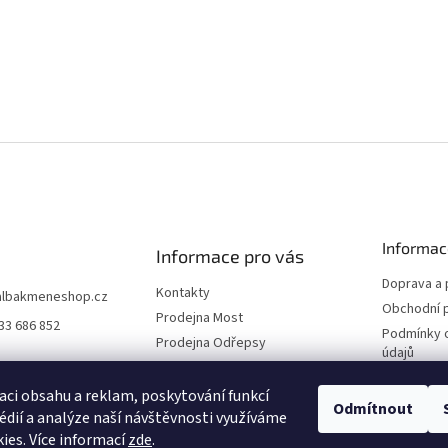
Informac
Informace pro vás
Doprava a 
Kontakty
albakmeneshop.cz
Obchodní 
Prodejna Most
33 686 852
Podmínky 
Prodejna Odřepsy
údajů
Naši partneři
Reklamace
O společnosti
aci obsahu a reklam, poskytování funkcí
Odmítnout
édií a analýze naší návštěvnosti využíváme
Blog
ies. Více informací
zde
.