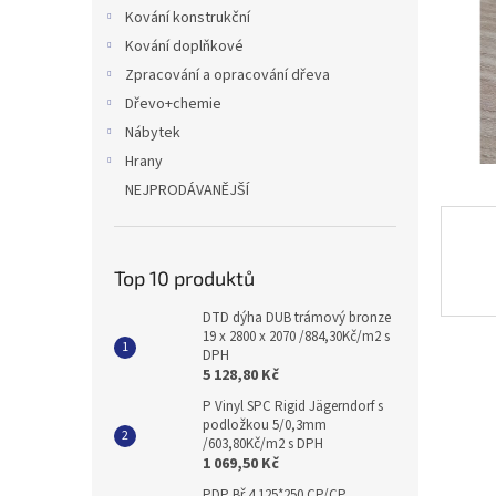
n
Kování konstrukční
e
Kování doplňkové
l
Zpracování a opracování dřeva
Dřevo+chemie
Nábytek
Hrany
NEJPRODÁVANĚJŠÍ
Top 10 produktů
DTD dýha DUB trámový bronze
19 x 2800 x 2070 /884,30Kč/m2 s
DPH
5 128,80 Kč
P Vinyl SPC Rigid Jägerndorf s
podložkou 5/0,3mm
/603,80Kč/m2 s DPH
1 069,50 Kč
PDP Bř 4 125*250 CP/CP