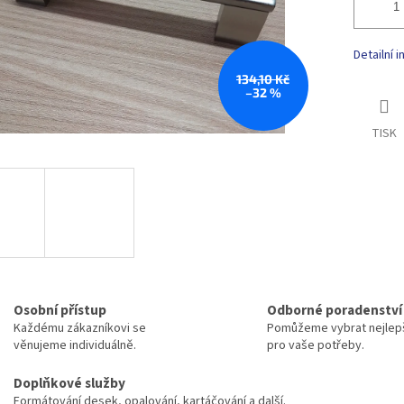
Detailní 
134,10 Kč
–32 %
TISK
Osobní přístup
Odborné poradenství
Každému zákazníkovi se
Pomůžeme vybrat nejlepš
věnujeme individuálně.
pro vaše potřeby.
Doplňkové služby
Formátování desek, opalování, kartáčování a další.