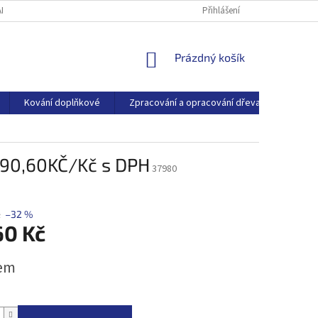
ARTNEŘI
O SPOLEČNOSTI
BLOG
Přihlášení
NÁKUPNÍ
Prázdný košík
KOŠÍK
Kování doplňkové
Zpracování a opracování dřeva
Dřevo
 /90,60KČ/Kč s DPH
37980
č
–32 %
60 Kč
em