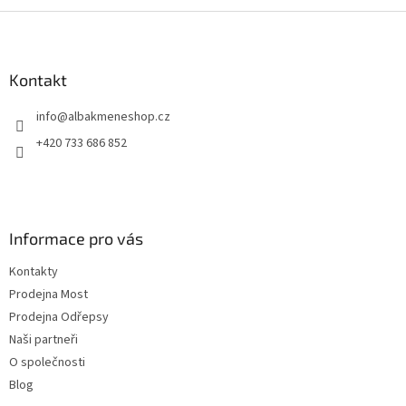
Z
á
p
a
Kontakt
t
info
@
albakmeneshop.cz
í
+420 733 686 852
Informace pro vás
Kontakty
Prodejna Most
Prodejna Odřepsy
Naši partneři
O společnosti
Blog