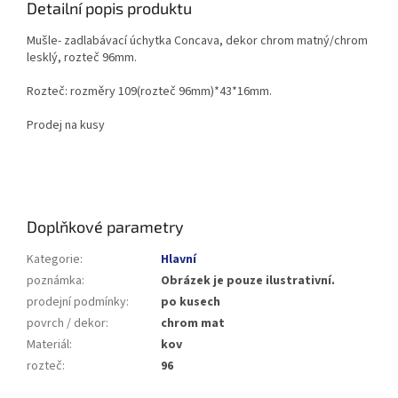
Detailní popis produktu
Mušle- zadlabávací úchytka Concava, dekor chrom matný/chrom
lesklý, rozteč 96mm.
Rozteč: rozměry 109(rozteč 96mm)*43*16mm.
Prodej na kusy
Doplňkové parametry
Kategorie
:
Hlavní
poznámka
:
Obrázek je pouze ilustrativní.
prodejní podmínky
:
po kusech
povrch / dekor
:
chrom mat
Materiál
:
kov
rozteč
:
96