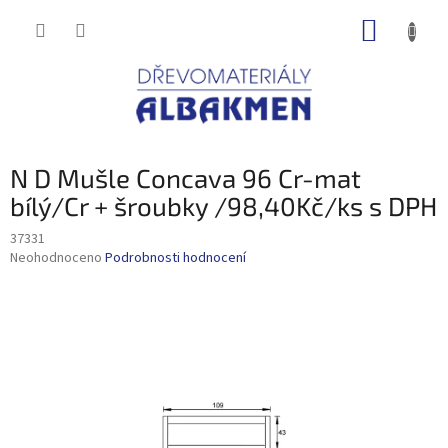
Přejít
NÁKUP
na
obsah
KOŠÍK
N D Mušle Concava 96 Cr-mat
bílý/Cr + šroubky /98,40Kč/ks s DPH
37331
Průměrné
Neohodnoceno
Podrobnosti hodnocení
hodnocení
produktu
je
0,0
z
5
hvězdiček.