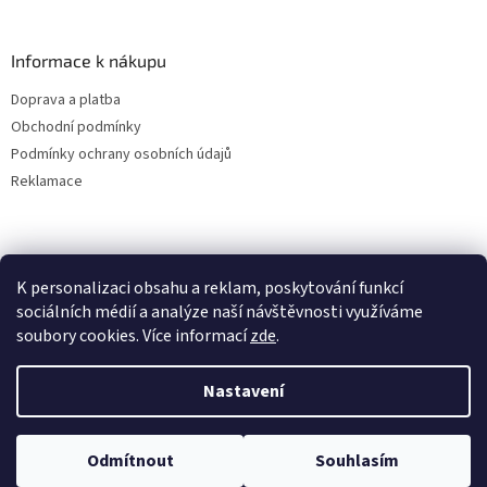
Informace k nákupu
Doprava a platba
Obchodní podmínky
Podmínky ochrany osobních údajů
Reklamace
K personalizaci obsahu a reklam, poskytování funkcí
sociálních médií a analýze naší návštěvnosti využíváme
soubory cookies. Více informací
zde
.
Vytvořil Shoptet
Nastavení
Copyright 2026
ALBAKMEN
. Všechna práva vyhrazena.
Upravit
Odmítnout
Souhlasím
nastavení cookies
UVEDENÉ CENY JSOU PLATNÉ POUZE PRO E-SHOPOVÉ OBJEDNÁVKY