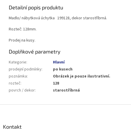
Detailní popis produktu
Madlo/ nábytková úchytka 199128, dekor starostříbrná.
Rozteč: 128mm.
Prodej na kusy.
Doplňkové parametry
Kategorie
:
Hlavní
prodejní podmínky
:
po kusech
poznámka
:
Obrázek je pouze ilustrativní.
rozteč
:
128
povrch / dekor
:
starostříbrná
Z
á
p
a
Kontakt