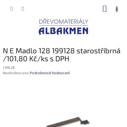
Přejít
NÁKUP
na
obsah
KOŠÍK
N E Madlo 128 199128 starostříbrná
/101,80 Kč/ks s DPH
199128
Průměrné
Neohodnoceno
Podrobnosti hodnocení
hodnocení
produktu
je
0,0
z
5
hvězdiček.