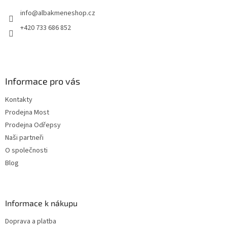
t
info
@
albakmeneshop.cz
í
+420 733 686 852
Informace pro vás
Kontakty
Prodejna Most
Prodejna Odřepsy
Naši partneři
O společnosti
Blog
Informace k nákupu
Doprava a platba