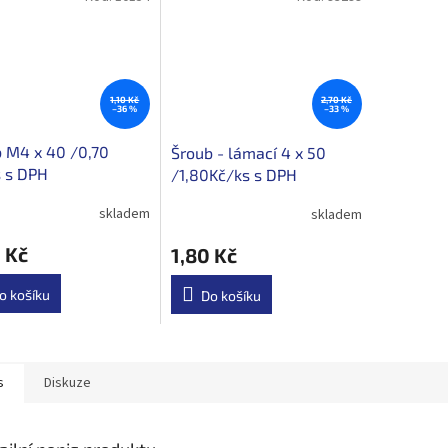
1,10 Kč
2,70 Kč
–36 %
–33 %
 M4 x 40 /0,70
Šroub - lámací 4 x 50
 s DPH
/1,80Kč/ks s DPH
skladem
skladem
 Kč
1,80 Kč
o košíku
Do košíku
s
Diskuze