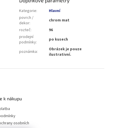
Doplňkové parametry
Kategorie
:
Hlavní
povrch /
chrom mat
dekor
:
rozteč
:
96
prodejní
po kusech
podmínky
:
Obrázek je pouze
poznámka
:
ilustrativní.
e k nákupu
platba
podmínky
ochrany osobních