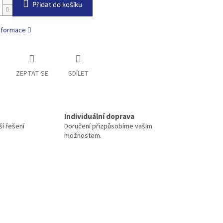
Přidat do košíku
informace
ZEPTAT SE
SDÍLET
Individuální doprava
í řešení
Doručení přizpůsobíme vašim
možnostem.