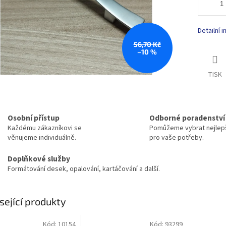
Detailní 
56,70 Kč
–10 %
TISK
Osobní přístup
Odborné poradenství
Každému zákazníkovi se
Pomůžeme vybrat nejlepš
věnujeme individuálně.
pro vaše potřeby.
Doplňkové služby
Formátování desek, opalování, kartáčování a další.
sející produkty
Kód:
10154
Kód:
93299