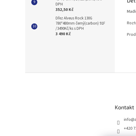
Det
DPH
352,50 Kč
Madl
Dřez Alveus Rock 130G
Rozt
780*480mm černý(carbon) 91F
/3490Kč/ks s DPH
3 490 Kč
Prod
Z
á
p
a
t
Kontakt
í
info
@
+420 7