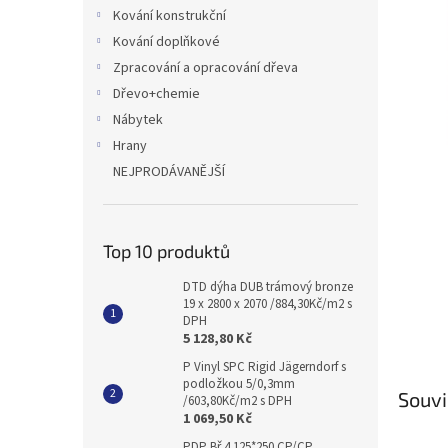
n
Kování konstrukční
e
Kování doplňkové
l
Zpracování a opracování dřeva
Dřevo+chemie
Nábytek
Hrany
NEJPRODÁVANĚJŠÍ
Top 10 produktů
DTD dýha DUB trámový bronze
19 x 2800 x 2070 /884,30Kč/m2 s
DPH
5 128,80 Kč
P Vinyl SPC Rigid Jägerndorf s
podložkou 5/0,3mm
Souvi
/603,80Kč/m2 s DPH
1 069,50 Kč
PDP Bř 4 125*250 CP/CP