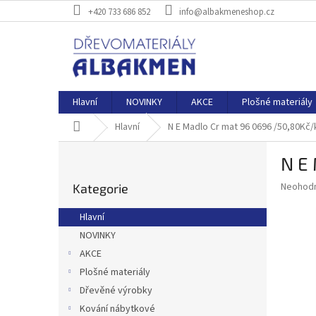
Přejít
+420 733 686 852
info@albakmeneshop.cz
na
obsah
Hlavní
NOVINKY
AKCE
Plošné materiály
Domů
Hlavní
N E Madlo Cr mat 96 0696 /50,80Kč/
P
N E
o
Přeskočit
s
Průměr
Neohod
Kategorie
kategorie
t
hodnoce
r
produkt
Hlavní
a
je
NOVINKY
0,0
n
z
AKCE
n
5
í
Plošné materiály
hvězdič
p
Dřevěné výrobky
a
Kování nábytkové