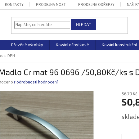
KONTAKTY
PRODEJNA MOST
PRODEJNA ODŘEPSY
NAŠI P
HLEDAT
Dřevěné výrobky
Kování nábytkové
Kování konstrukční
ks s DPH
 Madlo Cr mat 96 0696 /50,80Kč/ks s 
né
noceno
Podrobnosti hodnocení
ní
u
56,70 Kč
50,
Měrná
sklad
cena:
ek.