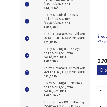
/196,70Kč/m2 s DPH
614,70 Kč
P Vinyl SPC Rigid Regina s
podložkou 5/0,3mm
/603,80Kč/m2 s DPH
1 069,50 Kč
Thermo- terasa BO vr.jm/hl. A/B
Šroub
26*138*1,9m /133,60Kč/m s DPH
Kč/ks
253,80 Kč
P Vinyl SPC Rigid DB Selský s
podložkou 4,5/0,2mm
/495Kč/m2 s DPH
0,70
1 060,30 Kč
Thermo- terasa BO vr.jm/hl. A/B
D
26*138*3,9m /133,60Kč/m s DPH
521,10 Kč
P Vinyl SPC Rigid DB Natura s
podložkou 4,5/0,2mm
Popi
/495Kč/m2 s DPH
1 060,30 Kč
Thermo hranol BO podkladový
45*70*3m A/B /117,50Kč/ks s