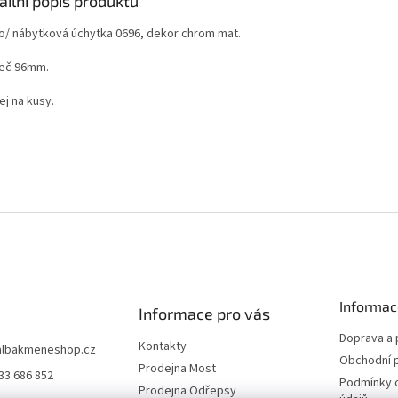
ailní popis produktu
o/ nábytková úchytka 0696, dekor chrom mat.
eč 96mm.
ej na kusy.
Informac
Informace pro vás
Doprava a 
Kontakty
albakmeneshop.cz
Obchodní 
Prodejna Most
33 686 852
Podmínky 
Prodejna Odřepsy