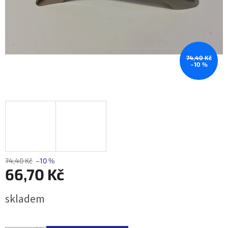
74,40 Kč
–10 %
74,40 Kč
–10 %
66,70 Kč
Měrná
skladem
cena: