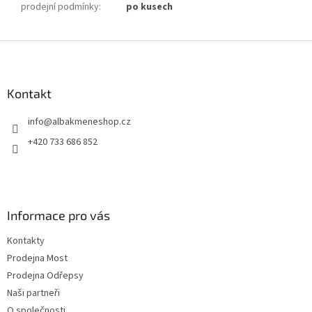
prodejní podmínky
:
po kusech
Z
á
p
a
Kontakt
t
info
@
albakmeneshop.cz
í
+420 733 686 852
Informace pro vás
Kontakty
Prodejna Most
Prodejna Odřepsy
Naši partneři
O společnosti