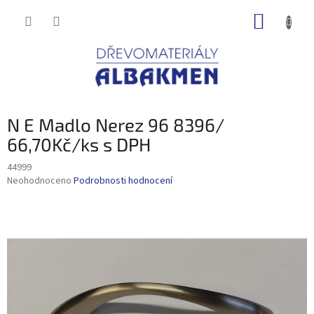
Přejít
NÁKUP
na
obsah
KOŠÍK
N E Madlo Nerez 96 8396/
66,70Kč/ks s DPH
44999
Průměrné
Neohodnoceno
Podrobnosti hodnocení
hodnocení
produktu
je
0,0
z
5
hvězdiček.