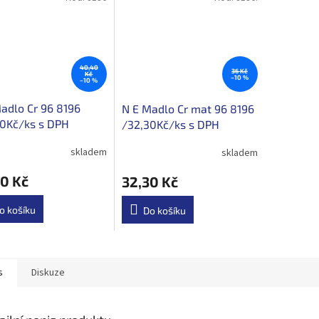
40,40
36 Kč
Kč
–10 %
–10 %
adlo Cr 96 8196
N E Madlo Cr mat 96 8196
20Kč/ks s DPH
/32,30Kč/ks s DPH
skladem
skladem
0 Kč
32,30 Kč
o košíku
Do košíku
s
Diskuze