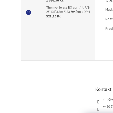
Det
1 060,30 Kč
Thermo- terasa BO vr.jm/hl. A/B
Madl
26*138*3,9m /133,60Kč/m s DPH
521,10 Kč
Rozt
Prod
Z
á
p
a
t
Kontakt
í
info
@
+420 7