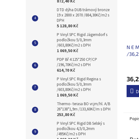
872,40 Kč
DTD dýha DUB trámový bronze
19 x 2800 x 2070 /884,30Kč/m2 s
DPH
5 128,80 Kč
P Vinyl SPC Rigid Jägerndorf s
podložkou 5/0,3mm
/603,80Kč/m2 s DPH
N E M
1 069,50 Kč
/36,
PDP Bř 4 125*250 CP/CP
/196,70Kč/m2 s DPH
614,70 Kč
36,2
P Vinyl SPC Rigid Regina s
podložkou 5/0,3mm
/603,80Kč/m2 s DPH
D
1 069,50 Kč
Thermo- terasa BO vr.jm/hl. A/B
26*138*1,9m /133,60Kč/m s DPH
253,80 Kč
Popi
P Vinyl SPC Rigid DB Selský s
podložkou 4,5/0,2mm
/495Kč/m2 s DPH