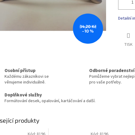
Detailní 
34,20 Kč
–10 %
TISK
Osobní přístup
Odborné poradenství
Každému zákazníkovi se
Pomůžeme vybrat nejlepš
věnujeme individuálně.
pro vaše potřeby.
Doplňkové služby
Formátování desek, opalování, kartáčování a další.
sející produkty
Kód:
8196
Kód:
8196.