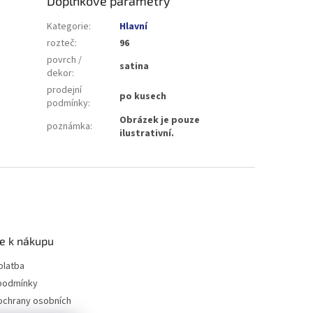
Doplňkové parametry
Kategorie
:
Hlavní
rozteč
:
96
povrch /
satina
dekor
:
prodejní
po kusech
podmínky
:
Obrázek je pouze
poznámka
:
ilustrativní.
e k nákupu
platba
podmínky
ochrany osobních