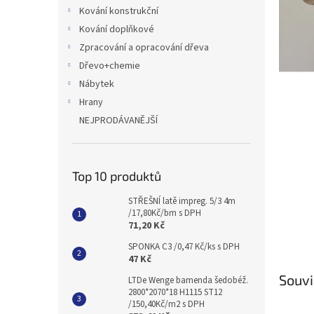
n
Kování konstrukční
e
Kování doplňkové
l
Zpracování a opracování dřeva
Dřevo+chemie
Nábytek
Hrany
NEJPRODÁVANĚJŠÍ
Top 10 produktů
STŘEŠNÍ latě impreg. 5/3 4m
/17,80Kč/bm s DPH
71,20 Kč
SPONKA C3 /0,47 Kč/ks s DPH
47 Kč
Souvi
LTDe Wenge bamenda šedobéž.
2800*2070*18 H1115 ST12
/150,40Kč/m2 s DPH