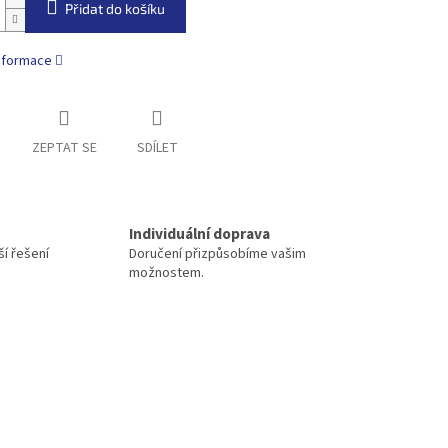
Přidat do košíku
informace
ZEPTAT SE
SDÍLET
Individuální doprava
í řešení
Doručení přizpůsobíme vašim
možnostem.