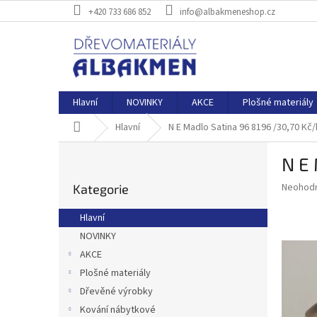
Přejít
+420 733 686 852
info@albakmeneshop.cz
na
obsah
Hlavní
NOVINKY
AKCE
Plošné materiály
Domů
Hlavní
N E Madlo Satina 96 8196 /30,70 Kč
P
N E 
o
Přeskočit
s
Průměr
Neohod
Kategorie
kategorie
t
hodnoce
r
produkt
Hlavní
a
je
NOVINKY
0,0
n
z
AKCE
n
5
í
Plošné materiály
hvězdič
p
Dřevěné výrobky
a
Kování nábytkové