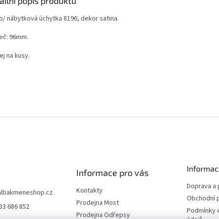
ailní popis produktu
o/ nábytková úchytka 8196, dekor satina.
eč: 96mm.
ej na kusy.
Informac
Informace pro vás
Doprava a 
Kontakty
albakmeneshop.cz
Obchodní 
Prodejna Most
33 686 852
Podmínky 
Prodejna Odřepsy