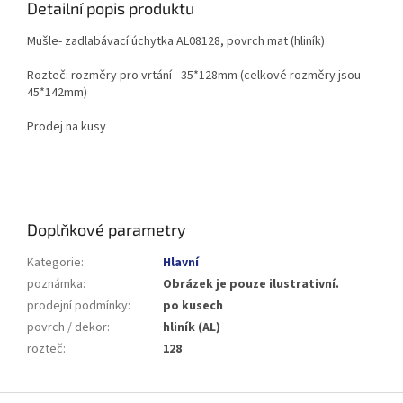
Detailní popis produktu
Mušle- zadlabávací úchytka AL08128, povrch mat (hliník)
Rozteč: rozměry pro vrtání - 35*128mm (celkové rozměry jsou
45*142mm)
Prodej na kusy
Doplňkové parametry
Kategorie
:
Hlavní
poznámka
:
Obrázek je pouze ilustrativní.
prodejní podmínky
:
po kusech
povrch / dekor
:
hliník (AL)
rozteč
:
128
Z