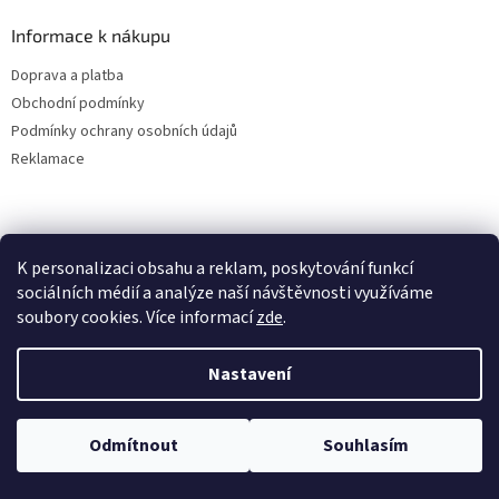
Informace k nákupu
Doprava a platba
Obchodní podmínky
Podmínky ochrany osobních údajů
Reklamace
K personalizaci obsahu a reklam, poskytování funkcí
sociálních médií a analýze naší návštěvnosti využíváme
soubory cookies. Více informací
zde
.
Vytvořil Shoptet
Nastavení
Copyright 2026
ALBAKMEN
. Všechna práva vyhrazena.
Upravit
Odmítnout
Souhlasím
nastavení cookies
UVEDENÉ CENY JSOU PLATNÉ POUZE PRO E-SHOPOVÉ OBJEDNÁVKY