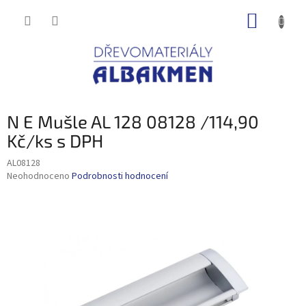
Přejít
NÁKUP
na
obsah
KOŠÍK
N E Mušle AL 128 08128 /114,90
Kč/ks s DPH
AL08128
Průměrné
Neohodnoceno
Podrobnosti hodnocení
hodnocení
produktu
je
0,0
z
5
hvězdiček.