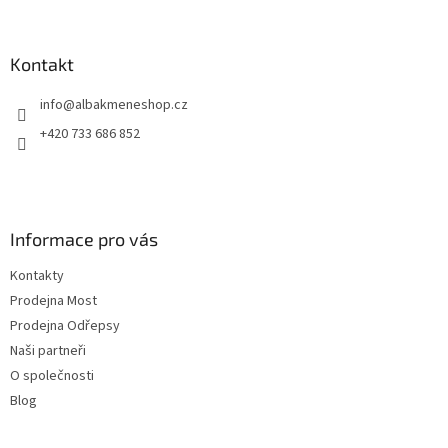
á
p
a
Kontakt
t
info
@
albakmeneshop.cz
í
+420 733 686 852
Informace pro vás
Kontakty
Prodejna Most
Prodejna Odřepsy
Naši partneři
O společnosti
Blog