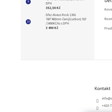
Det
DPH
352,50 Kč
Kovo
Dřez Alveus Rock 130G
Rozm
780*480mm černý(carbon) 91F
/3490Kč/ks s DPH
3 490 Kč
Prod
Z
á
p
a
t
Kontakt
í
info
@
+420 7