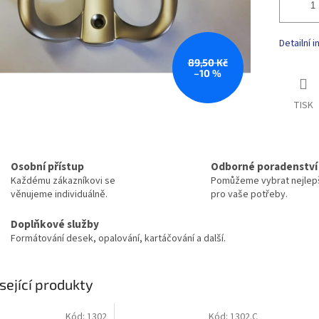
Detailní 
89,50 Kč
–10 %
TISK
Osobní přístup
Odborné poradenství
Každému zákazníkovi se
Pomůžeme vybrat nejlepš
věnujeme individuálně.
pro vaše potřeby.
Doplňkové služby
Formátování desek, opalování, kartáčování a další.
sející produkty
Kód:
1302
Kód:
1302.C