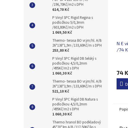
/196,70Kč/m2 s DPH
614,70 Kč
P Vinyl SPC Rigid Regina s
podložkou 5/0,3mm
/603,80Kč/m2 s DPH
1 069,50 Kč
Thermo- terasa BO vr.jm/hl. A/B
N E v
26*138*1,9m /133,60Kč/m s DPH
/74 K
253,80 Kč
P Vinyl SPC Rigid DB Selský s
podložkou 4,5/0,2mm
/495Kč/m2 s DPH
74 
1 060,30 Kč
Thermo- terasa BO vr.jm/hl. A/B
D
26*138*3,9m /133,60Kč/m s DPH
521,10 Kč
P Vinyl SPC Rigid DB Natura s
podložkou 4,5/0,2mm
Popi
/495Kč/m2 s DPH
1 060,30 Kč
Thermo hranol BO podkladový
45*70*3m A/B /117,50Kč/ks s