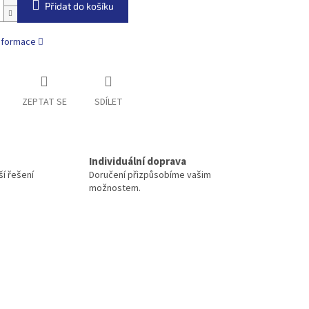
Přidat do košíku
informace
ZEPTAT SE
SDÍLET
Individuální doprava
í řešení
Doručení přizpůsobíme vašim
možnostem.