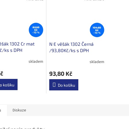
82,50
104,60
Kč
Kč
–10 %
–10 %
ěšák 1302 Cr mat
N E věšák 1302 Černá
č/ks s DPH
/93,80Kč/ks s DPH
skladem
skladem
Kč
93,80 Kč
o košíku
Do košíku
s
Diskuze