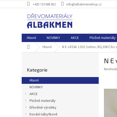
Přejít
+420 733 686 852
info@albakmeneshop.cz
na
obsah
Hlavní
NOVINKY
AKCE
Plošné materiály
Domů
Hlavní
N E věšák 1302 Satina /80,30Kč/ks 
P
N E 
o
Přeskočit
s
Průměr
Neohod
Kategorie
kategorie
t
hodnoce
r
produkt
Hlavní
a
je
NOVINKY
0,0
n
z
AKCE
n
5
í
Plošné materiály
hvězdič
p
Dřevěné výrobky
a
Kování nábytkové