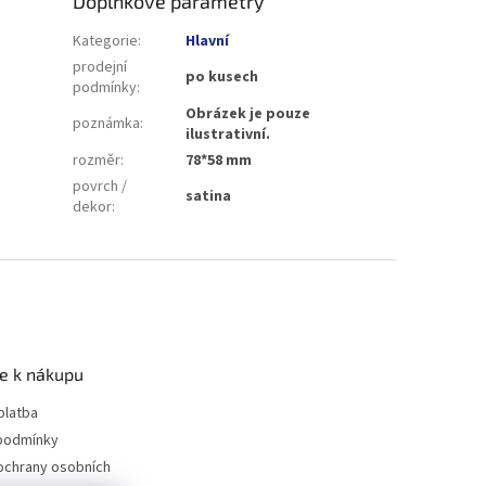
Doplňkové parametry
Kategorie
:
Hlavní
prodejní
po kusech
podmínky
:
Obrázek je pouze
poznámka
:
ilustrativní.
rozměr
:
78*58 mm
povrch /
satina
dekor
:
e k nákupu
platba
podmínky
ochrany osobních