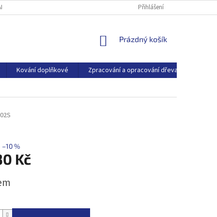
ARTNEŘI
O SPOLEČNOSTI
BLOG
Přihlášení
NÁKUPNÍ
Prázdný košík
KOŠÍK
Kování doplňkové
Zpracování a opracování dřeva
Dřevo
302S
–10 %
30 Kč
em