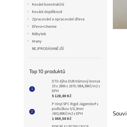
n
Kování konstrukční
e
Kování doplňkové
l
Zpracování a opracování dřeva
Dřevo+chemie
Nábytek
Hrany
NEJPRODÁVANĚJŠÍ
Top 10 produktů
DTD dýha DUB trámový bronze
19 x 2800 x 2070 /884,30Kč/m2 s
DPH
5 128,80 Kč
P Vinyl SPC Rigid Jägerndorf s
podložkou 5/0,3mm
Souvi
/603,80Kč/m2 s DPH
1 069,50 Kč
PDP Bř 4 125*250 CP/CP