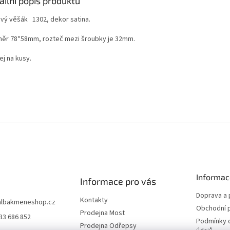
ailní popis produktu
vý věšák 1302, dekor satina.
ěr 78*58mm, rozteč mezi šroubky je 32mm.
ej na kusy.
Informac
Informace pro vás
Doprava a 
Kontakty
albakmeneshop.cz
Obchodní 
Prodejna Most
33 686 852
Podmínky 
Prodejna Odřepsy