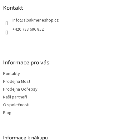
p
a
Kontakt
t
info
@
albakmeneshop.cz
í
+420 733 686 852
Informace pro vás
Kontakty
Prodejna Most
Prodejna Odřepsy
Naši partneři
O společnosti
Blog
Informace k nákupu