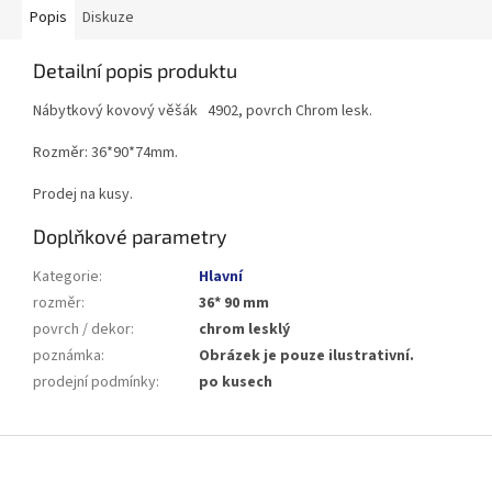
Popis
Diskuze
Detailní popis produktu
Nábytkový kovový věšák 4902, povrch Chrom lesk.
Rozměr: 36*90*74mm.
Prodej na kusy.
Doplňkové parametry
Kategorie
:
Hlavní
rozměr
:
36* 90 mm
povrch / dekor
:
chrom lesklý
poznámka
:
Obrázek je pouze ilustrativní.
prodejní podmínky
:
po kusech
Z
á