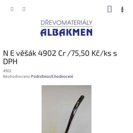
Přejít
NÁKUP
na
obsah
KOŠÍK
N E věšák 4902 Cr /75,50 Kč/ks s
DPH
4902
Průměrné
Neohodnoceno
Podrobnosti hodnocení
hodnocení
produktu
je
0,0
z
5
hvězdiček.