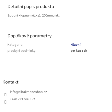
Detailní popis produktu
Spodní klopna (nůžky), 200mm, nikl
Doplňkové parametry
Kategorie
:
Hlavní
prodejní podmínky
:
po kusech
Z
á
p
a
Kontakt
t
info
@
albakmeneshop.cz
í
+420 733 686 852