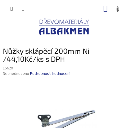
Přejít
NÁKUP
na
obsah
KOŠÍK
Nůžky sklápěcí 200mm Ni
/44,10Kč/ks s DPH
15620
Průměrné
Neohodnoceno
Podrobnosti hodnocení
hodnocení
produktu
je
0,0
z
5
hvězdiček.