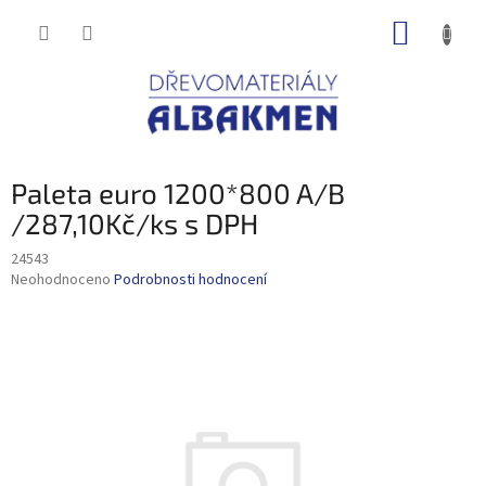
Přejít
NÁKUP
na
obsah
KOŠÍK
Paleta euro 1200*800 A/B
/287,10Kč/ks s DPH
24543
Průměrné
Neohodnoceno
Podrobnosti hodnocení
hodnocení
produktu
je
0,0
z
5
hvězdiček.