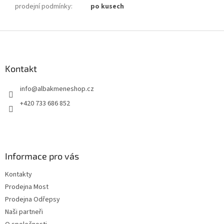
prodejní podmínky
:
po kusech
Z
á
p
a
Kontakt
t
info
@
albakmeneshop.cz
í
+420 733 686 852
Informace pro vás
Kontakty
Prodejna Most
Prodejna Odřepsy
Naši partneři