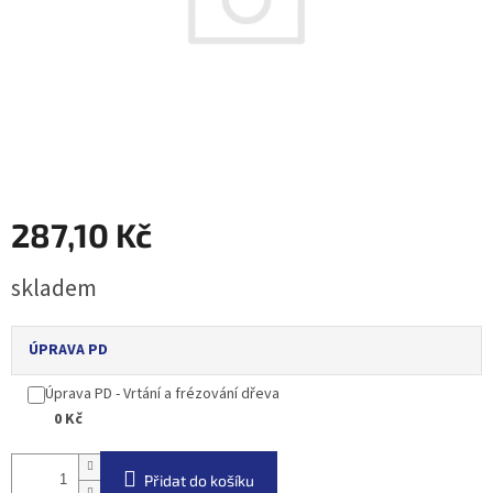
287,10 Kč
Měrná
skladem
cena:
ÚPRAVA PD
Úprava PD - Vrtání a frézování dřeva
0 Kč
Přidat do košíku