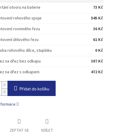
rtání otvoru na baterie
73 Kč
tovení rohového spoje
545 Kč
tovení rovinného řezu
36 Kč
tovení úhlového řezu
61 Kč
oba rohového dílce, stupínku
0 Kč
ez na dřez bez odkapu
387 Kč
ez na dřez s odkapem
472 Kč
Přidat do košíku
informace
ZEPTAT SE
SDÍLET