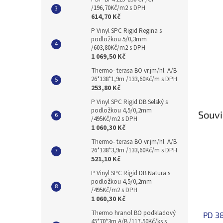
/196,70Kč/m2 s DPH
614,70 Kč
P Vinyl SPC Rigid Regina s
podložkou 5/0,3mm
/603,80Kč/m2 s DPH
1 069,50 Kč
Thermo- terasa BO vr.jm/hl. A/B
26*138*1,9m /133,60Kč/m s DPH
253,80 Kč
P Vinyl SPC Rigid DB Selský s
podložkou 4,5/0,2mm
Souvi
/495Kč/m2 s DPH
1 060,30 Kč
Thermo- terasa BO vr.jm/hl. A/B
26*138*3,9m /133,60Kč/m s DPH
521,10 Kč
P Vinyl SPC Rigid DB Natura s
podložkou 4,5/0,2mm
/495Kč/m2 s DPH
1 060,30 Kč
Thermo hranol BO podkladový
PD 38
45*70*3m A/B /117,50Kč/ks s