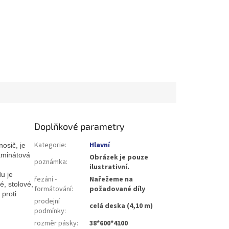
Doplňkové parametry
Kategorie
:
Hlavní
osič, je
aminátová
Obrázek je pouze
poznámka
:
ilustrativní.
u je
řezání -
Nařežeme na
é, stolové,
formátování
:
požadované díly
 proti
prodejní
celá deska (4,10 m)
podmínky
:
rozměr pásky
:
38*600*4100