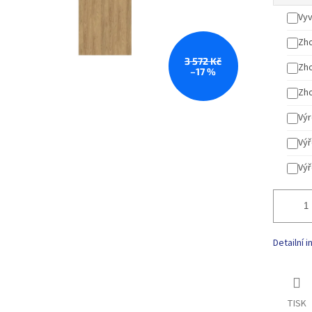
Vyv
Zho
3 572 Kč
Zho
–17 %
Zho
Výr
Výř
Výř
Detailní 
TISK