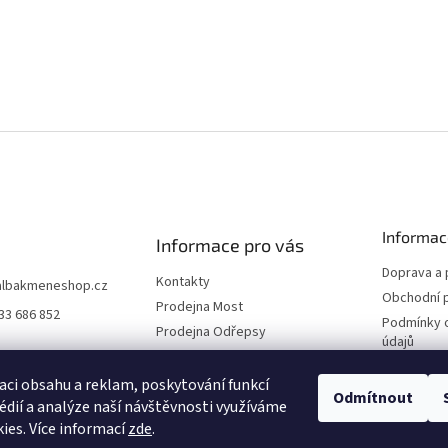
Informac
Informace pro vás
Doprava a 
Kontakty
albakmeneshop.cz
Obchodní 
Prodejna Most
33 686 852
Podmínky 
Prodejna Odřepsy
údajů
Naši partneři
Reklamace
O společnosti
aci obsahu a reklam, poskytování funkcí
Odmítnout
édií a analýze naší návštěvnosti využíváme
Blog
ies. Více informací
zde
.