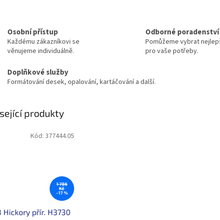
Osobní přístup
Odborné poradenství
Každému zákazníkovi se
Pomůžeme vybrat nejlepš
věnujeme individuálně.
pro vaše potřeby.
Doplňkové služby
Formátování desek, opalování, kartáčování a další.
sející produkty
Kód:
377444.05
1 786
Kč
–17 %
 Hickory přír. H3730