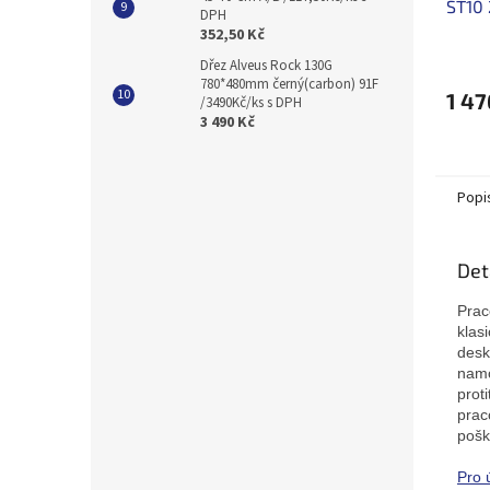
ST10
DPH
DPH
352,50 Kč
Dřez Alveus Rock 130G
780*480mm černý(carbon) 91F
1 47
/3490Kč/ks s DPH
3 490 Kč
Popi
Det
Prac
klas
desk
namo
prot
prac
pošk
Pro 