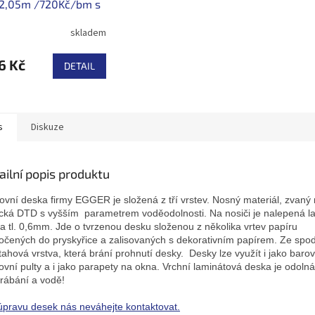
 2,05m /720Kč/bm s
skladem
6 Kč
DETAIL
s
Diskuze
ailní popis produktu
ovní deska firmy EGGER je složená z tří vrstev. Nosný materiál, zvaný n
ická DTD s vyšším parametrem voděodolnosti. Na nosiči je nalepená l
a tl. 0,6mm. Jde o tvrzenou desku složenou z několika vrtev papíru
čených do pryskyřice a zalisovaných s dekorativním papírem. Ze spod
itahová vrstva, která brání prohnutí desky. Desky lze využít i jako barov
ovní pulty a i jako parapety na okna. Vrchní laminátová deska je odolná
rábání a vodě!
úpravu desek nás neváhejte kontaktovat.