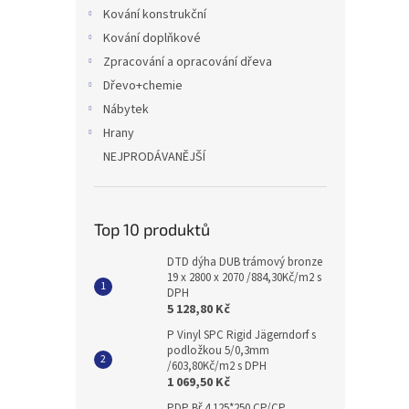
n
Kování konstrukční
e
Kování doplňkové
l
Zpracování a opracování dřeva
Dřevo+chemie
Nábytek
Hrany
NEJPRODÁVANĚJŠÍ
Top 10 produktů
DTD dýha DUB trámový bronze
19 x 2800 x 2070 /884,30Kč/m2 s
DPH
5 128,80 Kč
P Vinyl SPC Rigid Jägerndorf s
podložkou 5/0,3mm
/603,80Kč/m2 s DPH
1 069,50 Kč
PDP Bř 4 125*250 CP/CP