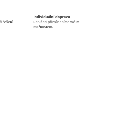
Individuální doprava
í řešení
Doručení přizpůsobíme vašim
možnostem.