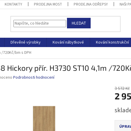
KONTAKTY
PRODEJNA MOST
PRODEJNA ODŘEPSY
NAŠI P
HLEDAT
Dřevěné výrobky
Kování nábytkové
Kování konstrukční
1m /720Kč/bm s DPH
8 Hickory přír. H3730 ST10 4,1m /720
né
noceno
Podrobnosti hodnocení
ní
u
3 572 Kč
2 9
Měrná
sklad
cena:
ek.
ÚPRAV