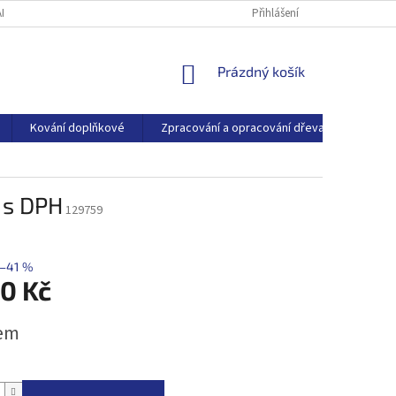
ARTNEŘI
O SPOLEČNOSTI
BLOG
Přihlášení
NÁKUPNÍ
Prázdný košík
KOŠÍK
Kování doplňkové
Zpracování a opracování dřeva
Dřevo
 s DPH
129759
–41 %
20 Kč
em