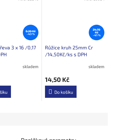
24,70
0,30 Kč
Kč
–43 %
–41 %
řeva 3 x 16 /0,17
Růžice kruh 25mm Cr
DPH
/14,50Kč/ks s DPH
skladem
skladem
14,50 Kč
šíku
Do košíku
Doplňkové parametry