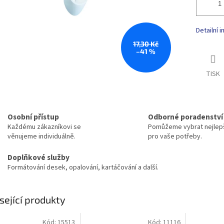
Detailní 
17,30 Kč
–41 %
TISK
Osobní přístup
Odborné poradenství
Každému zákazníkovi se
Pomůžeme vybrat nejlepš
věnujeme individuálně.
pro vaše potřeby.
Doplňkové služby
Formátování desek, opalování, kartáčování a další.
sející produkty
Kód:
15513
Kód:
11116