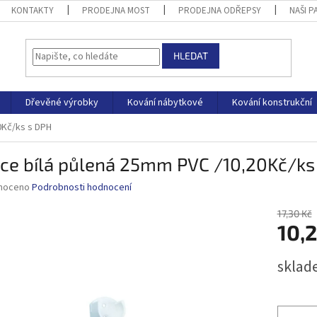
KONTAKTY
PRODEJNA MOST
PRODEJNA ODŘEPSY
NAŠI P
HLEDAT
Dřevěné výrobky
Kování nábytkové
Kování konstrukční
0Kč/ks s DPH
ice bílá půlená 25mm PVC /10,20Kč/ks
né
noceno
Podrobnosti hodnocení
ní
u
17,30 Kč
10,
Měrná
sklad
cena:
ek.