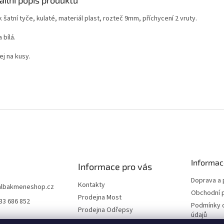
 šatní tyče, kulaté, materiál plast, rozteč 9mm, příchycení 2 vruty.
 bílá.
ej na kusy.
Informac
Informace pro vás
Doprava a 
Kontakty
albakmeneshop.cz
Obchodní 
Prodejna Most
33 686 852
Podmínky 
Prodejna Odřepsy
údajů
Naši partneři