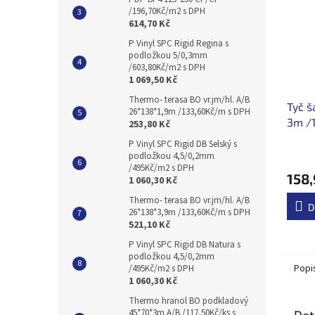
/196,70Kč/m2 s DPH
614,70 Kč
P Vinyl SPC Rigid Regina s
podložkou 5/0,3mm
/603,80Kč/m2 s DPH
1 069,50 Kč
Thermo- terasa BO vr.jm/hl. A/B
Tyč š
26*138*1,9m /133,60Kč/m s DPH
3m /
253,80 Kč
P Vinyl SPC Rigid DB Selský s
podložkou 4,5/0,2mm
/495Kč/m2 s DPH
158,
1 060,30 Kč
Thermo- terasa BO vr.jm/hl. A/B
D
26*138*3,9m /133,60Kč/m s DPH
521,10 Kč
P Vinyl SPC Rigid DB Natura s
podložkou 4,5/0,2mm
Popi
/495Kč/m2 s DPH
1 060,30 Kč
Thermo hranol BO podkladový
45*70*3m A/B /117,50Kč/ks s
Det