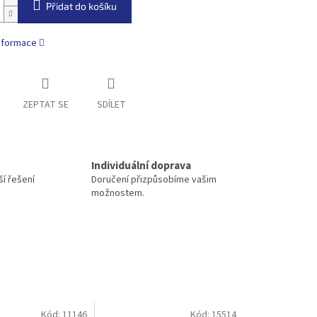
Přidat do košíku
informace
ZEPTAT SE
SDÍLET
Individuální doprava
í řešení
Doručení přizpůsobíme vašim
možnostem.
Kód:
11146
Kód:
15514