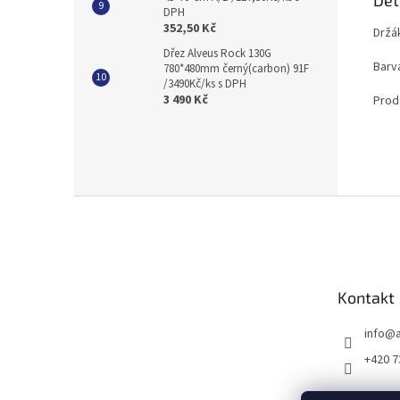
DPH
352,50 Kč
Držák
Dřez Alveus Rock 130G
Barva
780*480mm černý(carbon) 91F
/3490Kč/ks s DPH
3 490 Kč
Prod
Z
á
p
a
t
Kontakt
í
info
@
+420 7