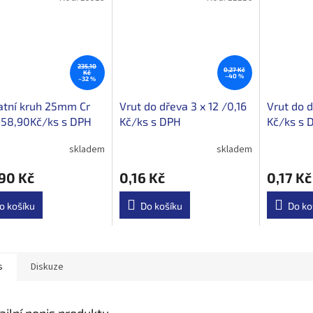
235,10
0,27 Kč
Kč
–40 %
–32 %
atní kruh 25mm Cr
Vrut do dřeva 3 x 12 /0,16
Vrut do d
158,90Kč/ks s DPH
Kč/ks s DPH
Kč/ks s 
skladem
skladem
90 Kč
0,16 Kč
0,17 Kč
o košíku
Do košíku
Do ko
s
Diskuze
ailní popis produktu