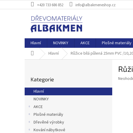
Přejít
+420 733 686 852
info@albakmeneshop.cz
na
obsah
Hlavní
NOVINKY
AKCE
Plošné materiály
Domů
Hlavní
Růžice bílá půlená 25mm PVC /10,2
P
Růž
o
Přeskočit
s
Průměr
Neohod
Kategorie
kategorie
t
hodnoce
r
produkt
Hlavní
a
je
NOVINKY
0,0
n
z
AKCE
n
5
í
Plošné materiály
hvězdič
p
Dřevěné výrobky
a
Kování nábytkové