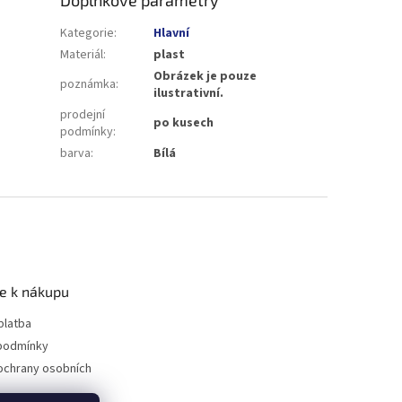
Kategorie
:
Hlavní
Materiál
:
plast
Obrázek je pouze
poznámka
:
ilustrativní.
prodejní
po kusech
podmínky
:
barva
:
Bílá
e k nákupu
platba
podmínky
ochrany osobních