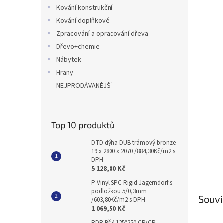
n
Kování konstrukční
e
Kování doplňkové
l
Zpracování a opracování dřeva
Dřevo+chemie
Nábytek
Hrany
NEJPRODÁVANĚJŠÍ
Top 10 produktů
DTD dýha DUB trámový bronze
19 x 2800 x 2070 /884,30Kč/m2 s
DPH
5 128,80 Kč
P Vinyl SPC Rigid Jägerndorf s
podložkou 5/0,3mm
Souvi
/603,80Kč/m2 s DPH
1 069,50 Kč
PDP Bř 4 125*250 CP/CP