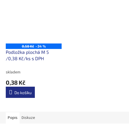
0,58 Kč
–34 %
Podložka plochá M 5
/0,38 Kč/ks s DPH
skladem
0,38 Kč
Do košíku
Popis
Diskuze