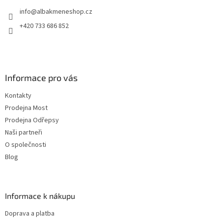
t
info
@
albakmeneshop.cz
í
+420 733 686 852
Informace pro vás
Kontakty
Prodejna Most
Prodejna Odřepsy
Naši partneři
O společnosti
Blog
Informace k nákupu
Doprava a platba