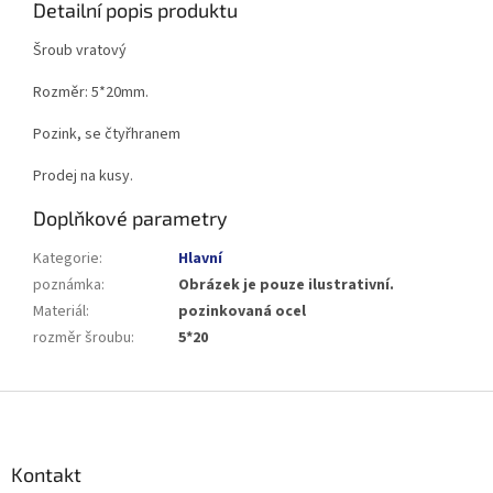
Detailní popis produktu
Šroub vratový
Rozměr: 5*20mm.
Pozink, se čtyřhranem
Prodej na kusy.
Doplňkové parametry
Kategorie
:
Hlavní
poznámka
:
Obrázek je pouze ilustrativní.
Materiál
:
pozinkovaná ocel
rozměr šroubu
:
5*20
Z
á
p
a
Kontakt