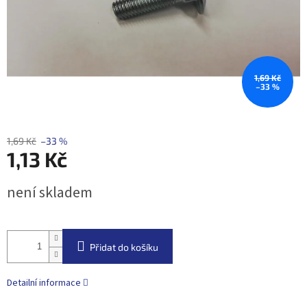
1,69 Kč
–33 %
1,69 Kč
–33 %
1,13 Kč
Měrná
není skladem
cena:
Přidat do košíku
Detailní informace