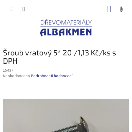
Přejít
NÁKUP
na
obsah
KOŠÍK
Šroub vratový 5* 20 /1,13 Kč/ks s
DPH
15437
Průměrné
Neohodnoceno
Podrobnosti hodnocení
hodnocení
produktu
je
0,0
z
5
hvězdiček.