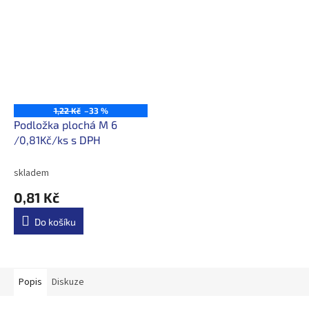
1,22 Kč
–33 %
Podložka plochá M 6
/0,81Kč/ks s DPH
skladem
0,81 Kč
Do košíku
Popis
Diskuze